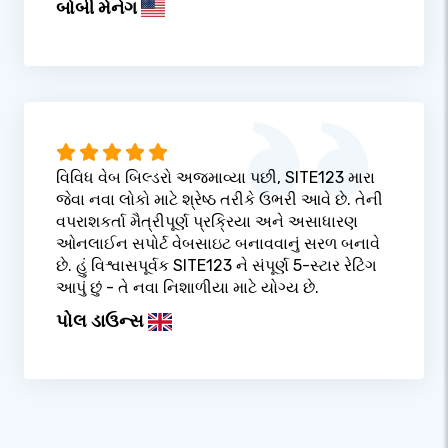
બોબી મેનેગ
વિવિધ વેબ બિલ્ડરો અજમાવ્યા પછી, SITE123 મારા
જેવા નવા લોકો માટે શ્રેષ્ઠ તરીકે ઉભરી આવે છે. તેની
વપરાશકર્તા મૈત્રીપૂર્ણ પ્રક્રિયા અને અસાધારણ
ઓનલાઈન સપોર્ટ વેબસાઇટ બનાવવાનું સરળ બનાવે
છે. હું વિશ્વાસપૂર્વક SITE123 ને સંપૂર્ણ 5-સ્ટાર રેટિંગ
આપું છું - તે નવા નિશાળીયા માટે યોગ્ય છે.
પોલ ડાઉન્સ