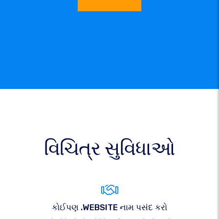
વિચિત્ર સુવિધાઓ
કોઈપણ .WEBSITE નામ પસંદ કરો