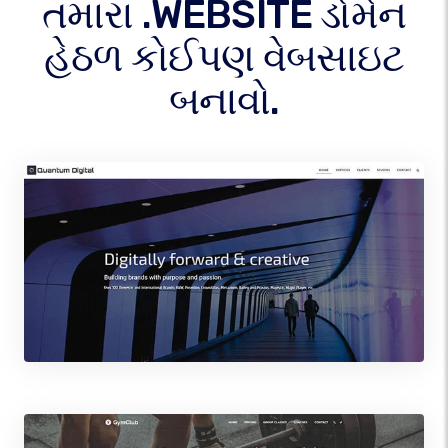
તમારા .WEBSITE ડોમેન
હેઠળ કોઈપણ વેબસાઇટ
બનાવો.