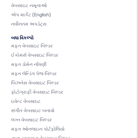
વેબસાઇટ નમૂનાઓ
એપ માર્કેટ
(English)
નવીનતમ અપડેટ્સ
બધા વિકલ્પો
મફત વેબસાઇટ બિલ્ડર
ઈકોમર્સ વેબસાઇટ બિલ્ડર
મફત ડોમેન નોંધણી
મફત લેન્ડિંગ પેજ બિલ્ડર
બિઝનેસ વેબસાઇટ બિલ્ડર
ફોટોગ્રાફી વેબસાઇટ બિલ્ડર
ઇવેન્ટ વેબસાઇટ
સંગીત વેબસાઇટ બનાવો
લગ્ન વેબસાઇટ બિલ્ડર
મફત ઓનલાઇન પોર્ટફોલિયો