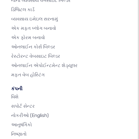
નાના વ્યવસાય વેબસાઇટ બિલ્ડર
ડિજિટલ કાર્ડ
વ્યવસાય ઇમેઇલ સરનામું
એક મફત બ્લોગ બનાવો
એક ફોરમ બનાવો
ઓનલાઈન કોર્સ બિલ્ડર
રેસ્ટોરન્ટ વેબસાઇટ બિલ્ડર
ઓનલાઈન એપોઈન્ટમેન્ટ શેડ્યૂલર
મફત વેબ હોસ્ટિંગ
કંપની
વિશે
સપોર્ટ સેન્ટર
નોકરીઓ
(English)
આનુષંગિકો
નિષ્ણાતો