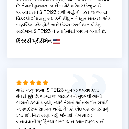
છે. તેમની કુશળતા અને સપોર્ટ ખરેખર ઉત્કૃષ્ટ છે.
એકવાર મને SITE123 મળી ગયું, મેં તરત જ અન્ય
વિકલ્પો શોધવાનું બંધ કરી દીધું - તે ખૂબ સારું છે. એક
સાહજિક પ્લેટફોર્મ અને ઉચ્ચ-સ્તરીય સપોર્ટનું
સંયોજન SITE123 ને સ્પર્ધામાંથી અલગ બનાવે છે.
ક્રિસ્ટી પ્રીટીમેન
મારા અનુભવમાં, SITE123 ખૂબ જ વપરાશકર્તા-
મૈત્રીપૂર્ણ છે. ભાગ્યે જ જ્યારે મને મુશ્કેલીઓનો
સામનો કરવો પડ્યો, ત્યારે તેમનો ઓનલાઈન સપોર્ટ
અપવાદરૂપ સાબિત થયો. તેમણે કોઈપણ સમસ્યાનું
ઝડપથી નિરાકરણ કર્યું, જેનાથી વેબસાઇટ
બનાવવાની પ્રક્રિયા સરળ અને આનંદપ્રદ બની.