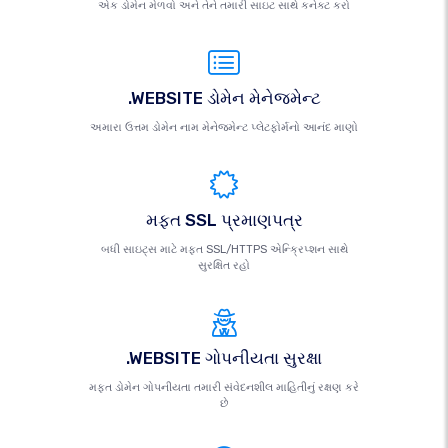
એક ડોમેન મેળવો અને તેને તમારી સાઇટ સાથે કનેક્ટ કરો
.WEBSITE ડોમેન મેનેજમેન્ટ
અમારા ઉત્તમ ડોમેન નામ મેનેજમેન્ટ પ્લેટફોર્મનો આનંદ માણો
મફત SSL પ્રમાણપત્ર
બધી સાઇટ્સ માટે મફત SSL/HTTPS એન્ક્રિપ્શન સાથે
સુરક્ષિત રહો
.WEBSITE ગોપનીયતા સુરક્ષા
મફત ડોમેન ગોપનીયતા તમારી સંવેદનશીલ માહિતીનું રક્ષણ કરે
છે