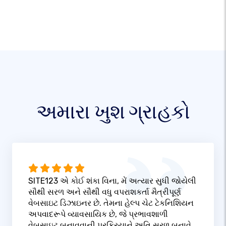
અમારા ખુશ ગ્રાહકો
SITE123 એ કોઈ શંકા વિના, મેં અત્યાર સુધી જોયેલી
સૌથી સરળ અને સૌથી વધુ વપરાશકર્તા મૈત્રીપૂર્ણ
વેબસાઇટ ડિઝાઇનર છે. તેમના હેલ્પ ચેટ ટેકનિશિયન
અપવાદરૂપે વ્યાવસાયિક છે, જે પ્રભાવશાળી
વેબસાઇટ બનાવવાની પ્રક્રિયાને અતિ સરળ બનાવે