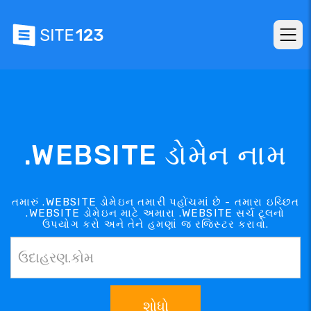
.WEBSITE ડોમેન નામ
તમારું .WEBSITE ડોમેઇન તમારી પહોંચમાં છે - તમારા ઇચ્છિત
.WEBSITE ડોમેઇન માટે અમારા .WEBSITE સર્ચ ટૂલનો
ઉપયોગ કરો અને તેને હમણાં જ રજિસ્ટર કરાવો.
શોધો