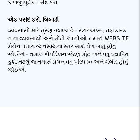
કાળજીપૂર્વક પસંદ કરો.
એક પસંદ કરો. બિલાડી
વ્યવસાયો માટે ત્રણ તબક્કા છે - સ્ટાર્ટઅપ્સ, નફાકારક
નાના વ્યવસાયો અને મોટી કંપનીઓ. તમારું .WEBSITE
ડોમેન તમારા વ્યવસાયના સ્તર સાથે મેળ ખાતું હોવું
જોઈએ - તમારું કોર્પોરેશન જેટલું મોટું અને વધુ સ્થાપિત
હશે, તેટલું જ તમારું ડોમેન વધુ પરિપક્વ અને ગંભીર હોવું
જોઈએ.