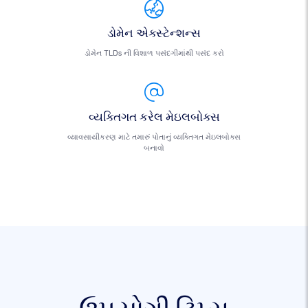
ડોમેન એક્સ્ટેન્શન્સ
ડોમેન TLDs ની વિશાળ પસંદગીમાંથી પસંદ કરો
વ્યક્તિગત કરેલ મેઇલબોક્સ
વ્યાવસાયીકરણ માટે તમારું પોતાનું વ્યક્તિગત મેઇલબોક્સ
બનાવો