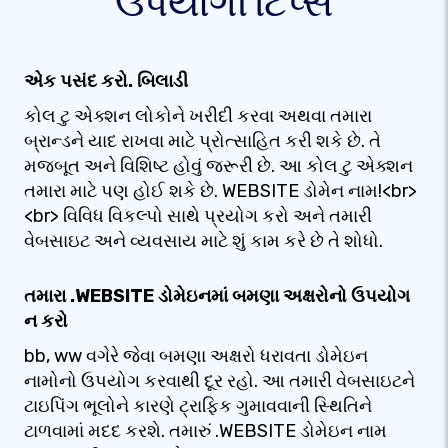
ઉપયોગી ટિપ્સ
એક પસંદ કરો. બિલાડી
કોલ ટુ એક્શન લોકોને ખરીદી કરવા અથવા તમારા
બ્રાન્ડને યાદ રાખવા માટે પ્રોત્સાહિત કરી શકે છે. તે
મજબૂત અને વિશિષ્ટ હોવું જરૂરી છે. આ કોલ ટુ એક્શન
તમારા માટે પણ હોઈ શકે છે. WEBSITE ડોમેન નામ!<br>
<br> વિવિધ વિકલ્પો સાથે પ્રયોગ કરો અને તમારી
વેબસાઇટ અને વ્યવસાય માટે શું કામ કરે છે તે શોધો.
તમારા .WEBSITE ડોમેઇનમાં બમણા અક્ષરોનો ઉપયોગ
ન કરો
bb, ww વગેરે જેવા બમણા અક્ષરો ધરાવતા ડોમેઇન
નામોનો ઉપયોગ કરવાથી દૂર રહો. આ તમારી વેબસાઇટને
ટાઇપિંગ ભૂલોને કારણે ટ્રાફિક ગુમાવવાની સ્થિતિને
ટાળવામાં મદદ કરશે. તમારું .WEBSITE ડોમેઇન નામ