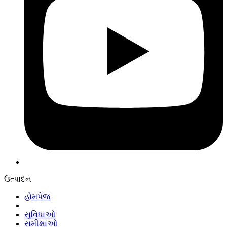
ઉત્પાદન
હોમપેજ
સુવિધાઓ
સમીક્ષાઓ