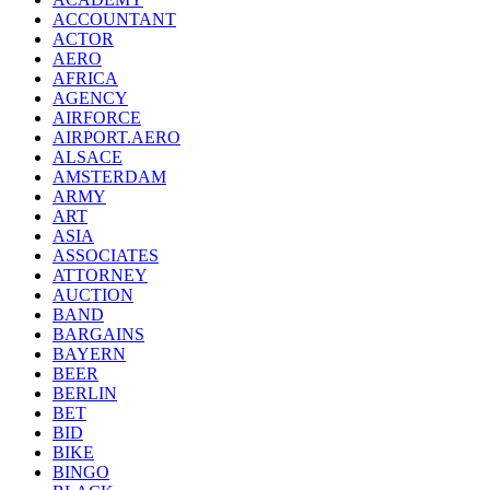
ACCOUNTANT
ACTOR
AERO
AFRICA
AGENCY
AIRFORCE
AIRPORT.AERO
ALSACE
AMSTERDAM
ARMY
ART
ASIA
ASSOCIATES
ATTORNEY
AUCTION
BAND
BARGAINS
BAYERN
BEER
BERLIN
BET
BID
BIKE
BINGO