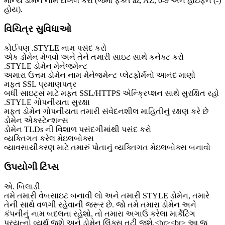
માન્ય ડોમેન નામ દાખલ કરો (જેમાં ફક્ત az, AZ, 0-9 અને હાઇફન (-)
હોય).
વિચિત્ર સુવિધાઓ
કોઈપણ .STYLE નામ પસંદ કરો
એક ડોમેન મેળવો અને તેને તમારી સાઇટ સાથે કનેક્ટ કરો
.STYLE ડોમેન મેનેજમેન્ટ
અમારા ઉત્તમ ડોમેન નામ મેનેજમેન્ટ પ્લેટફોર્મનો આનંદ માણો
મફત SSL પ્રમાણપત્ર
બધી સાઇટ્સ માટે મફત SSL/HTTPS એન્ક્રિપ્શન સાથે સુરક્ષિત રહો
.STYLE ગોપનીયતા સુરક્ષા
મફત ડોમેન ગોપનીયતા તમારી સંવેદનશીલ માહિતીનું રક્ષણ કરે છે
ડોમેન એક્સ્ટેન્શન્સ
ડોમેન TLDs ની વિશાળ પસંદગીમાંથી પસંદ કરો
વ્યક્તિગત કરેલ મેઇલબોક્સ
વ્યાવસાયીકરણ માટે તમારું પોતાનું વ્યક્તિગત મેઇલબોક્સ બનાવો
ઉપયોગી ટિપ્સ
એ. બિલાડી
તમે તમારી વેબસાઇટ બનાવી લો અને તમારી STYLE ડોમેન, તમારે
તેની સાથે વળગી રહેવાની જરૂર છે. જો તમે તમારા ડોમેન અને
કંપનીનું નામ બદલતા રહેશો, તો તમારા અગાઉ કરેલા માર્કેટિંગ
પ્રયત્નો વ્યર્થ જશે અને ડોમેન લિંક્સ તૂટી જશે.<br><br> આ જ