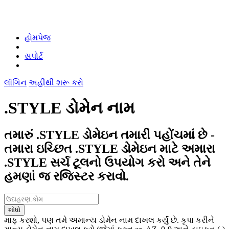
હોમપેજ
સપોર્ટ
લૉગિન
અહીંથી શરૂ કરો
.STYLE ડોમેન નામ
તમારું .STYLE ડોમેઇન તમારી પહોંચમાં છે -
તમારા ઇચ્છિત .STYLE ડોમેઇન માટે અમારા
.STYLE સર્ચ ટૂલનો ઉપયોગ કરો અને તેને
હમણાં જ રજિસ્ટર કરાવો.
શોધો
માફ કરશો, પણ તમે અમાન્ય ડોમેન નામ દાખલ કર્યું છે. કૃપા કરીને