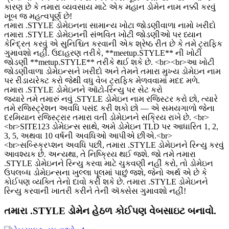
કારણ છે કે તમારા વ્યવસાય માટે એક મહાન ડોમેન નામ નક્કી કરવું
ખૂબ જ મહત્વપૂર્ણ છે!
તમારા .STYLE ડોમેઇનના સામાન્ય ખોટા જોડણીવાળા નામો ખરીદો
તમારા .STYLE ડોમેઇનની સંભવિત ખોટી જોડણીઓ પર ધ્યાન
કેન્દ્રિત કરવું એ સુનિશ્ચિત કરવાની એક શ્રેષ્ઠ રીત છે કે તમે ટ્રાફિક
ગુમાવશો નહીં. ઉદાહરણ તરીકે, **meetup.STYLE** ની ખોટી
જોડણી **metup.STYLE** તરીકે થઈ શકે છે. <br><br>આ ખોટી
જોડણીવાળા ડોમેઇન્સને ખરીદો અને તેમને તમારા મુખ્ય ડોમેઇન નામ
પર રીડાયરેક્ટ કરો જેથી વધુ વેબ ટ્રાફિક મેળવવામાં મદદ મળે.
તમારા .STYLE ડોમેઇનને ઑટો-રિન્યુ પર સેટ કરો
જ્યારે તમે તમારું નવું .STYLE ડોમેઇન નામ રજિસ્ટર કરો છો, ત્યારે
તમે રજિસ્ટ્રેશન અવધિ પસંદ કરી શકો છો — એ સમયગાળો જેના
દરમિયાન રજિસ્ટ્રાર તમારા વતી ડોમેઇનને સક્રિય રાખે છે. <br>
<br>SITE123 ડોમેઇન્સ સાથે, અમે ડોમેઇન TLD પર આધારિત 1, 2,
3, 5, અથવા 10 વર્ષની અવધિઓ આપીએ છીએ.<br>
<br>સબ્સ્ક્રિપ્શન અવધિ પછી, તમારા .STYLE ડોમેઇનને રિન્યુ કરવું
આવશ્યક છે. અન્યથા, તે નિષ્ક્રિય થઈ જશે. જો તમે તમારા
.STYLE ડોમેઇનને રિન્યુ કરવા માટે ચુકવણી નહીં કરો, તો ડોમેઇન
ઉપલબ્ધ ડોમેઇન્સના ખુલ્લા પૂલમાં પાછું જશે, જેનો અર્થ એ છે કે
કોઈપણ વ્યક્તિ તેનો દાવો કરી શકે છે. તમારા .STYLE ડોમેઇનને
રિન્યુ કરવાની ખાતરી કરીને તેની ઍક્સેસ ગુમાવશો નહીં!
તમારા .STYLE ડોમેન હેઠળ કોઈપણ વેબસાઇટ બનાવો.