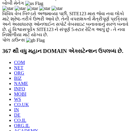
બોબી મેનેગ
વિવિધ વેબ બિલ્ડરો અજમાવ્યા પછી, SITE123 મારા જેવા નવા લોકો
માટે શ્રેષ્ઠ તરીકે ઉભરી આવે છે. તેની વપરાશકર્તા મૈત્રીપૂર્ણ પ્રક્રિયા
અને અસાધારણ ઓનલાઈન સપોર્ટ વેબસાઇટ બનાવવાનું સરળ બનાવે
છે. હું વિશ્વાસપૂર્વક SITE123 ને સંપૂર્ણ 5-સ્ટાર રેટિંગ આપું છું - તે નવા
નિશાળીયા માટે યોગ્ય છે.
પોલ ડાઉન્સ
367 થી વધુ મહાન DOMAIN એક્સટેન્શન ઉપલબ્ધ છે.
COM
NET
ORG
BIZ
NAME
INFO
MOBI
WS
CO.UK
IN
DE
CO.IL
ORG.IL
ACADEMY