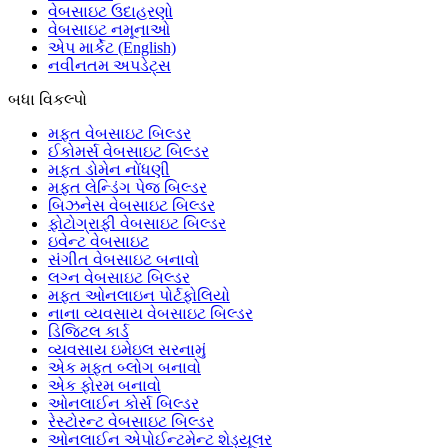
વેબસાઇટ ઉદાહરણો
વેબસાઇટ નમૂનાઓ
એપ માર્કેટ
(English)
નવીનતમ અપડેટ્સ
બધા વિકલ્પો
મફત વેબસાઇટ બિલ્ડર
ઈકોમર્સ વેબસાઇટ બિલ્ડર
મફત ડોમેન નોંધણી
મફત લેન્ડિંગ પેજ બિલ્ડર
બિઝનેસ વેબસાઇટ બિલ્ડર
ફોટોગ્રાફી વેબસાઇટ બિલ્ડર
ઇવેન્ટ વેબસાઇટ
સંગીત વેબસાઇટ બનાવો
લગ્ન વેબસાઇટ બિલ્ડર
મફત ઓનલાઇન પોર્ટફોલિયો
નાના વ્યવસાય વેબસાઇટ બિલ્ડર
ડિજિટલ કાર્ડ
વ્યવસાય ઇમેઇલ સરનામું
એક મફત બ્લોગ બનાવો
એક ફોરમ બનાવો
ઓનલાઈન કોર્સ બિલ્ડર
રેસ્ટોરન્ટ વેબસાઇટ બિલ્ડર
ઓનલાઈન એપોઈન્ટમેન્ટ શેડ્યૂલર