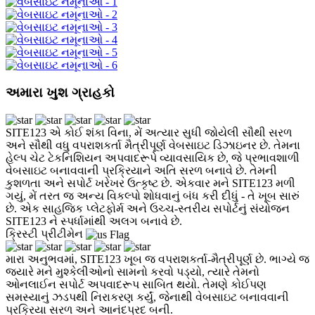
અમારા ખુશ ગ્રાહકો
SITE123 એ કોઈ શંકા વિના, મેં અત્યાર સુધી જોયેલી સૌથી સરળ
અને સૌથી વધુ વપરાશકર્તા મૈત્રીપૂર્ણ વેબસાઇટ ડિઝાઇનર છે. તેમના
હેલ્પ ચેટ ટેકનિશિયન અપવાદરૂપે વ્યાવસાયિક છે, જે પ્રભાવશાળી
વેબસાઇટ બનાવવાની પ્રક્રિયાને અતિ સરળ બનાવે છે. તેમની
કુશળતા અને સપોર્ટ ખરેખર ઉત્કૃષ્ટ છે. એકવાર મને SITE123 મળી
ગયું, મેં તરત જ અન્ય વિકલ્પો શોધવાનું બંધ કરી દીધું - તે ખૂબ સારું
છે. એક સાહજિક પ્લેટફોર્મ અને ઉચ્ચ-સ્તરીય સપોર્ટનું સંયોજન
SITE123 ને સ્પર્ધામાંથી અલગ બનાવે છે.
ક્રિસ્ટી પ્રીટીમેન
મારા અનુભવમાં, SITE123 ખૂબ જ વપરાશકર્તા-મૈત્રીપૂર્ણ છે. ભાગ્યે જ
જ્યારે મને મુશ્કેલીઓનો સામનો કરવો પડ્યો, ત્યારે તેમનો
ઓનલાઈન સપોર્ટ અપવાદરૂપ સાબિત થયો. તેમણે કોઈપણ
સમસ્યાનું ઝડપથી નિરાકરણ કર્યું, જેનાથી વેબસાઇટ બનાવવાની
પ્રક્રિયા સરળ અને આનંદપ્રદ બની.