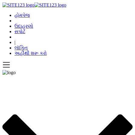
હોમપેજ
ઉદાહરણો
સપોર્ટ
|
લૉગિન
અહીંથી શરૂ કરો