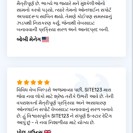
મૈત્રીપૂર્ણ છે. ભાગ્યે જ જ્યારે મને મુશ્કેલીઓનો
સામનો કરવો પડ્યો, ત્યારે તેમનો ઓનલાઈન સપોર્ટ
અપવાદરૂપ સાબિત થયો. તેમણે કોઈપણ સમસ્યાનું
ઝડપથી નિરાકરણ કર્યું, જેનાથી વેબસાઇટ
બનાવવાની પ્રક્રિયા સરળ અને આનંદપ્રદ બની.
બોબી મેનેગ
વિવિધ વેબ બિલ્ડરો અજમાવ્યા પછી, SITE123 મારા
જેવા નવા લોકો માટે શ્રેષ્ઠ તરીકે ઉભરી આવે છે. તેની
વપરાશકર્તા મૈત્રીપૂર્ણ પ્રક્રિયા અને અસાધારણ
ઓનલાઈન સપોર્ટ વેબસાઇટ બનાવવાનું સરળ બનાવે
છે. હું વિશ્વાસપૂર્વક SITE123 ને સંપૂર્ણ 5-સ્ટાર રેટિંગ
આપું છું - તે નવા નિશાળીયા માટે યોગ્ય છે.
પોલ ડાઉન્સ