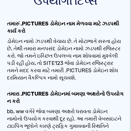
ઉપયોગી ટિપ્સ
તમારું .PICTURES ડોમેઇન નામ મેળવવા માટે ઝડપથી
કાર્ય કરો
ડોમેઇન નામો ઝડપથી વેચાય છે. તે મોટાભાગે સસ્તા હોય
છે, તેથી તમારા મનપસંદ ડોમેઇન નામો ઝડપથી રજિસ્ટર
કરો. જો તમને ઇચ્છિત ઉપલબ્ધ નામ શોધવામાં મુશ્કેલી
પડી રહી હોય, તો SITE123 જેવા ડોમેઇન રજિસ્ટ્રાર
તમને મદદ કરવા માટે તમારી .PICTURES ડોમેઇન શોધ
દરમિયાન વૈકલ્પિક નામો સૂચવશે.
તમારા .PICTURES ડોમેઇનમાં બમણા અક્ષરોનો ઉપયોગ
ન કરો
bb, ww વગેરે જેવા બમણા અક્ષરો ધરાવતા ડોમેઇન
નામોનો ઉપયોગ કરવાથી દૂર રહો. આ તમારી વેબસાઇટને
ટાઇપિંગ ભૂલોને કારણે ટ્રાફિક ગુમાવવાની સ્થિતિને