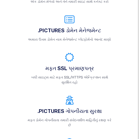
એક ડોમેન મેળવો અને તેને તમારી સાઇટ સાથે કનેક્ટ કરો
.PICTURES ડોમેન મેનેજમેન્ટ
અમારા ઉત્તમ ડોમેન નામ મેનેજમેન્ટ પ્લેટફોર્મનો આનંદ માણો
મફત SSL પ્રમાણપત્ર
બધી સાઇટ્સ માટે મફત SSL/HTTPS એન્ક્રિપ્શન સાથે
સુરક્ષિત રહો
.PICTURES ગોપનીયતા સુરક્ષા
મફત ડોમેન ગોપનીયતા તમારી સંવેદનશીલ માહિતીનું રક્ષણ કરે
છે