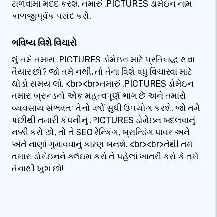
ટાળવામાં મદદ કરશે. તમારું .PICTURES ડોમેઇન નામ
કાળજીપૂર્વક પસંદ કરો.
ભવિષ્ય વિશે વિચારો
શું તમે તમારા .PICTURES ડોમેઇન માટે પ્રતિબદ્ધ થવા
તૈયાર છો? જો તમે નથી, તો તેના વિશે વધુ વિચારવા માટે
થોડો સમય લો. <br><br>તમારું .PICTURES ડોમેઇન
તમારા બ્રાન્ડનો એક મહત્વપૂર્ણ ભાગ છે અને તમારો
વ્યવસાય સંભવતઃ તેનો વર્ષો સુધી ઉપયોગ કરશે. જો તમે
પછીથી તમારી કંપનીનું .PICTURES ડોમેઇન બદલવાનું
નક્કી કરો છો, તો તે SEO રેન્કિંગ, બ્રાન્ડિંગ પાવર અને
અંતે નાણાં ગુમાવવાનું કારણ બનશે. <br><br>તેથી તમે
તમારા ડોમેઇનને ક્લેઇમ કરો તે પહેલાં ખાતરી કરો કે તમે
તેનાથી ખુશ છો!