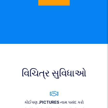
વિચિત્ર સુવિધાઓ
કોઈપણ .PICTURES નામ પસંદ કરો