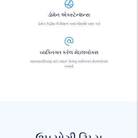
ડોમેન એક્સ્ટેન્શન્સ
ડોમેન TLDs ની વિશાળ પસંદગીમાંથી પસંદ કરો
વ્યક્તિગત કરેલ મેઇલબોક્સ
વ્યાવસાયીકરણ માટે તમારું પોતાનું વ્યક્તિગત મેઇલબોક્સ
બનાવો