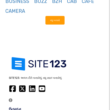
BUSINESS
BUZZ
BZH
CAB
CAFE
CAMERA
વધુ બતાવો
SITE123: અલગ રીતે બનાવેલું, વધુ સારું બનાવેલું.
ઉત્પાદન