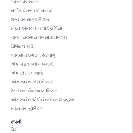
ઇવેન્ટ વેબસાઇટ
સંગીત વેબસાઇટ બનાવો
લગ્ન વેબસાઇટ બિલ્ડર
મફત ઓનલાઇન પોર્ટફોલિયો
નાના વ્યવસાય વેબસાઇટ બિલ્ડર
ડિજિટલ કાર્ડ
વ્યવસાય ઇમેઇલ સરનામું
એક મફત બ્લોગ બનાવો
એક ફોરમ બનાવો
ઓનલાઈન કોર્સ બિલ્ડર
રેસ્ટોરન્ટ વેબસાઇટ બિલ્ડર
ઓનલાઈન એપોઈન્ટમેન્ટ શેડ્યૂલર
મફત વેબ હોસ્ટિંગ
કંપની
વિશે