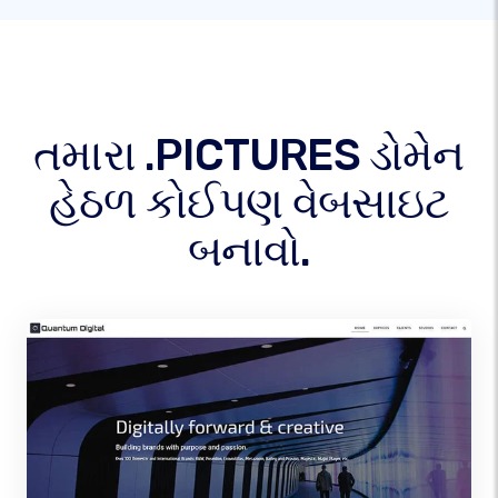
તમારા .PICTURES ડોમેન
હેઠળ કોઈપણ વેબસાઇટ
બનાવો.