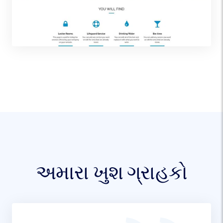
અમારા ખુશ ગ્રાહકો