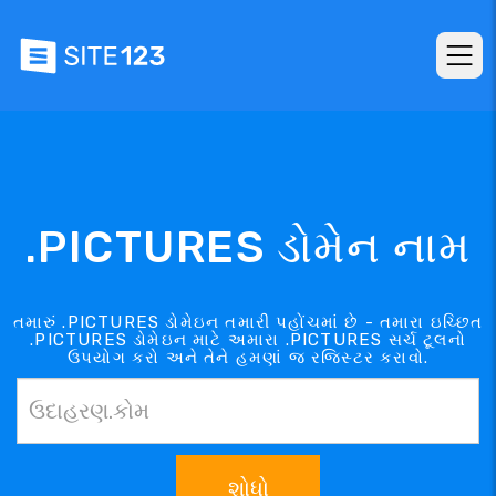
.PICTURES ડોમેન નામ
તમારું .PICTURES ડોમેઇન તમારી પહોંચમાં છે - તમારા ઇચ્છિત
.PICTURES ડોમેઇન માટે અમારા .PICTURES સર્ચ ટૂલનો
ઉપયોગ કરો અને તેને હમણાં જ રજિસ્ટર કરાવો.
શોધો