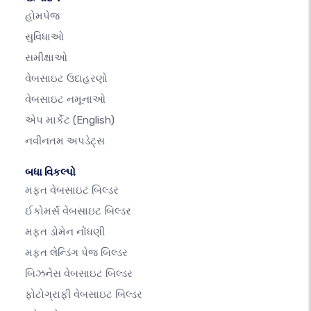
હોમપેજ
સુવિધાઓ
સમીક્ષાઓ
વેબસાઇટ ઉદાહરણો
વેબસાઇટ નમૂનાઓ
એપ માર્કેટ
(English)
નવીનતમ અપડેટ્સ
બધા વિકલ્પો
મફત વેબસાઇટ બિલ્ડર
ઈકોમર્સ વેબસાઇટ બિલ્ડર
મફત ડોમેન નોંધણી
મફત લેન્ડિંગ પેજ બિલ્ડર
બિઝનેસ વેબસાઇટ બિલ્ડર
ફોટોગ્રાફી વેબસાઇટ બિલ્ડર