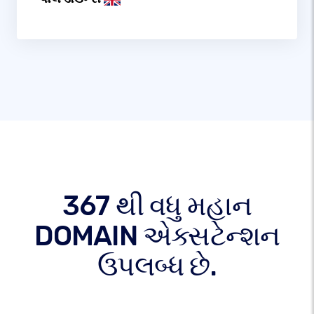
367 થી વધુ મહાન
DOMAIN એક્સટેન્શન
ઉપલબ્ધ છે.