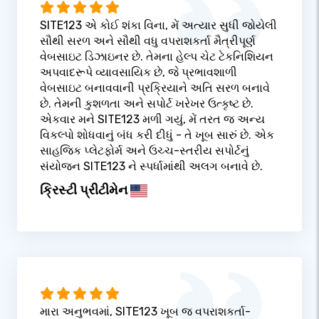
SITE123 એ કોઈ શંકા વિના, મેં અત્યાર સુધી જોયેલી
સૌથી સરળ અને સૌથી વધુ વપરાશકર્તા મૈત્રીપૂર્ણ
વેબસાઇટ ડિઝાઇનર છે. તેમના હેલ્પ ચેટ ટેકનિશિયન
અપવાદરૂપે વ્યાવસાયિક છે, જે પ્રભાવશાળી
વેબસાઇટ બનાવવાની પ્રક્રિયાને અતિ સરળ બનાવે
છે. તેમની કુશળતા અને સપોર્ટ ખરેખર ઉત્કૃષ્ટ છે.
એકવાર મને SITE123 મળી ગયું, મેં તરત જ અન્ય
વિકલ્પો શોધવાનું બંધ કરી દીધું - તે ખૂબ સારું છે. એક
સાહજિક પ્લેટફોર્મ અને ઉચ્ચ-સ્તરીય સપોર્ટનું
સંયોજન SITE123 ને સ્પર્ધામાંથી અલગ બનાવે છે.
ક્રિસ્ટી પ્રીટીમેન
મારા અનુભવમાં, SITE123 ખૂબ જ વપરાશકર્તા-