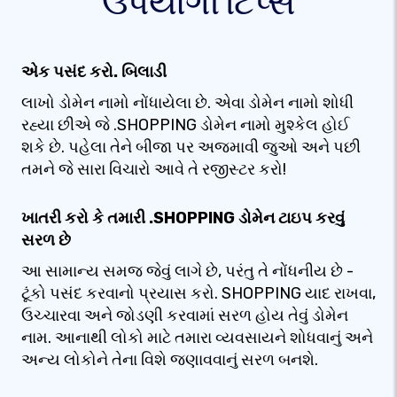
ઉપયોગી ટિપ્સ
એક પસંદ કરો. બિલાડી
લાખો ડોમેન નામો નોંધાયેલા છે. એવા ડોમેન નામો શોધી
રહ્યા છીએ જે .SHOPPING ડોમેન નામો મુશ્કેલ હોઈ
શકે છે. પહેલા તેને બીજા પર અજમાવી જુઓ અને પછી
તમને જે સારા વિચારો આવે તે રજીસ્ટર કરો!
ખાતરી કરો કે તમારી .SHOPPING ડોમેન ટાઇપ કરવું
સરળ છે
આ સામાન્ય સમજ જેવું લાગે છે, પરંતુ તે નોંધનીય છે -
ટૂંકો પસંદ કરવાનો પ્રયાસ કરો. SHOPPING યાદ રાખવા,
ઉચ્ચારવા અને જોડણી કરવામાં સરળ હોય તેવું ડોમેન
નામ. આનાથી લોકો માટે તમારા વ્યવસાયને શોધવાનું અને
અન્ય લોકોને તેના વિશે જણાવવાનું સરળ બનશે.