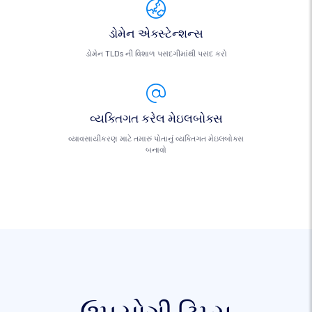
ડોમેન એક્સ્ટેન્શન્સ
ડોમેન TLDs ની વિશાળ પસંદગીમાંથી પસંદ કરો
વ્યક્તિગત કરેલ મેઇલબોક્સ
વ્યાવસાયીકરણ માટે તમારું પોતાનું વ્યક્તિગત મેઇલબોક્સ
બનાવો