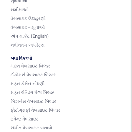
સુવિધાઓ
સમીક્ષાઓ
વેબસાઇટ ઉદાહરણો
વેબસાઇટ નમૂનાઓ
એપ માર્કેટ
(English)
નવીનતમ અપડેટ્સ
બધા વિકલ્પો
મફત વેબસાઇટ બિલ્ડર
ઈકોમર્સ વેબસાઇટ બિલ્ડર
મફત ડોમેન નોંધણી
મફત લેન્ડિંગ પેજ બિલ્ડર
બિઝનેસ વેબસાઇટ બિલ્ડર
ફોટોગ્રાફી વેબસાઇટ બિલ્ડર
ઇવેન્ટ વેબસાઇટ
સંગીત વેબસાઇટ બનાવો