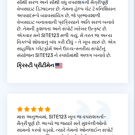
સૌથી સરળ અને સૌથી વધુ વપરાશકર્તા મૈત્રીપૂર્ણ
વેબસાઇટ ડિઝાઇનર છે. તેમના હેલ્પ ચેટ ટેકનિશિયન
અપવાદરૂપે વ્યાવસાયિક છે, જે પ્રભાવશાળી
વેબસાઇટ બનાવવાની પ્રક્રિયાને અતિ સરળ બનાવે
છે. તેમની કુશળતા અને સપોર્ટ ખરેખર ઉત્કૃષ્ટ છે.
એકવાર મને SITE123 મળી ગયું, મેં તરત જ અન્ય
વિકલ્પો શોધવાનું બંધ કરી દીધું - તે ખૂબ સારું છે. એક
સાહજિક પ્લેટફોર્મ અને ઉચ્ચ-સ્તરીય સપોર્ટનું
સંયોજન SITE123 ને સ્પર્ધામાંથી અલગ બનાવે છે.
ક્રિસ્ટી પ્રીટીમેન
મારા અનુભવમાં, SITE123 ખૂબ જ વપરાશકર્તા-
મૈત્રીપૂર્ણ છે. ભાગ્યે જ જ્યારે મને મુશ્કેલીઓનો
સામનો કરવો પડ્યો, ત્યારે તેમનો ઓનલાઈન સપોર્ટ