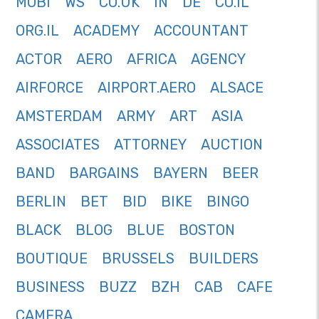
MOBI
WS
CO.UK
IN
DE
CO.IL
ORG.IL
ACADEMY
ACCOUNTANT
ACTOR
AERO
AFRICA
AGENCY
AIRFORCE
AIRPORT.AERO
ALSACE
AMSTERDAM
ARMY
ART
ASIA
ASSOCIATES
ATTORNEY
AUCTION
BAND
BARGAINS
BAYERN
BEER
BERLIN
BET
BID
BIKE
BINGO
BLACK
BLOG
BLUE
BOSTON
BOUTIQUE
BRUSSELS
BUILDERS
BUSINESS
BUZZ
BZH
CAB
CAFE
CAMERA