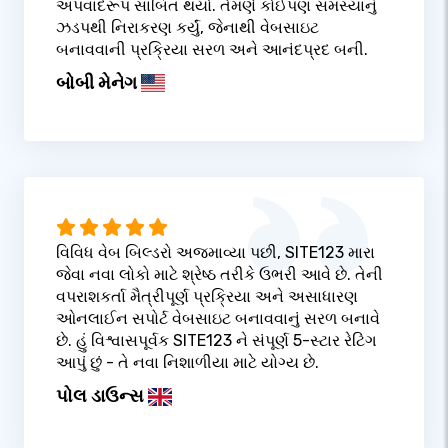
અપવાદરૂપ સાબિત થયો. તેમણે કોઈપણ સમસ્યાનું
ઝડપથી નિરાકરણ કર્યું, જેનાથી વેબસાઇટ
બનાવવાની પ્રક્રિયા સરળ અને આનંદપ્રદ બની.
બોબી મેનેગ
વિવિધ વેબ બિલ્ડરો અજમાવ્યા પછી, SITE123 મારા
જેવા નવા લોકો માટે શ્રેષ્ઠ તરીકે ઉભરી આવે છે. તેની
વપરાશકર્તા મૈત્રીપૂર્ણ પ્રક્રિયા અને અસાધારણ
ઓનલાઈન સપોર્ટ વેબસાઇટ બનાવવાનું સરળ બનાવે
છે. હું વિશ્વાસપૂર્વક SITE123 ને સંપૂર્ણ 5-સ્ટાર રેટિંગ
આપું છું - તે નવા નિશાળીયા માટે યોગ્ય છે.
પોલ ડાઉન્સ