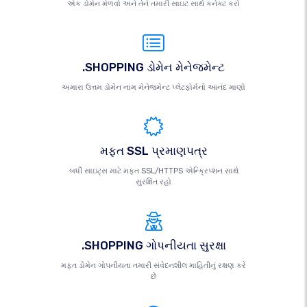
એક ડોમેન મેળવો અને તેને તમારી સાઇટ સાથે કનેક્ટ કરો
.SHOPPING ડોમેન મેનેજમેન્ટ
અમારા ઉત્તમ ડોમેન નામ મેનેજમેન્ટ પ્લેટફોર્મનો આનંદ માણો
મફત SSL પ્રમાણપત્ર
બધી સાઇટ્સ માટે મફત SSL/HTTPS એન્ક્રિપ્શન સાથે
સુરક્ષિત રહો
.SHOPPING ગોપનીયતા સુરક્ષા
મફત ડોમેન ગોપનીયતા તમારી સંવેદનશીલ માહિતીનું રક્ષણ કરે
છે