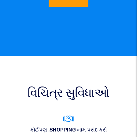
વિચિત્ર સુવિધાઓ
કોઈપણ .SHOPPING નામ પસંદ કરો