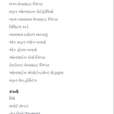
લગ્ન વેબસાઇટ બિલ્ડર
મફત ઓનલાઇન પોર્ટફોલિયો
નાના વ્યવસાય વેબસાઇટ બિલ્ડર
ડિજિટલ કાર્ડ
વ્યવસાય ઇમેઇલ સરનામું
એક મફત બ્લોગ બનાવો
એક ફોરમ બનાવો
ઓનલાઈન કોર્સ બિલ્ડર
રેસ્ટોરન્ટ વેબસાઇટ બિલ્ડર
ઓનલાઈન એપોઈન્ટમેન્ટ શેડ્યૂલર
મફત વેબ હોસ્ટિંગ
કંપની
વિશે
સપોર્ટ સેન્ટર
નોકરીઓ
(English)