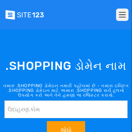
.SHOPPING ડોમેન નામ
તમારું .SHOPPING ડોમેઇન તમારી પહોંચમાં છે - તમારા ઇચ્છિત
.SHOPPING ડોમેઇન માટે અમારા .SHOPPING સર્ચ ટૂલનો
ઉપયોગ કરો અને તેને હમણાં જ રજિસ્ટર કરાવો.
શોધો