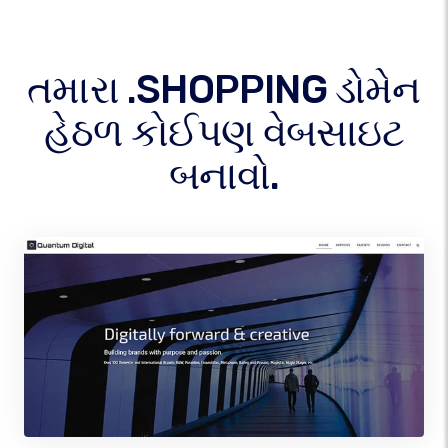
તમારા .SHOPPING ડોમેન
હેઠળ કોઈપણ વેબસાઇટ
બનાવો.