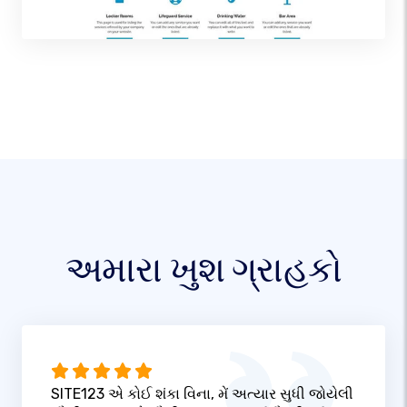
અમારા ખુશ ગ્રાહકો
SITE123 એ કોઈ શંકા વિના, મેં અત્યાર સુધી જોયેલી