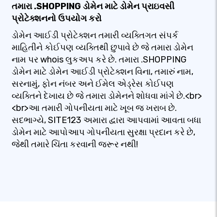
તમારા .SHOPPING ડોમેન માટે ડોમેન પ્રાઇવસી
પ્રોટેક્શનનો ઉપયોગ કરો
ડોમેન આઈડી પ્રોટેક્શન તમારી વ્યક્તિગત સંપર્ક
માહિતીને કોઈપણ વ્યક્તિથી છુપાવે છે જે તમારા ડોમેન
નામ પર whois લુકઅપ કરે છે. તમારા .SHOPPING
ડોમેન માટે ડોમેન આઈડી પ્રોટેક્શન વિના, તમારું નામ,
સરનામું, ફોન નંબર અને ઈમેલ એડ્રેસ કોઈપણ
વ્યક્તિને દેખાય છે જે તમારા ડોમેનને શોધવા માંગે છે.<br>
<br>આ તમારી ગોપનીયતા માટે ખૂબ જ ખરાબ છે.
સદભાગ્યે, SITE123 અમારા દ્વારા આપવામાં આવતા બધા
ડોમેન માટે આપોઆપ ગોપનીયતા સુરક્ષા પ્રદાન કરે છે,
જેથી તમારે ચિંતા કરવાની જરૂર નથી!