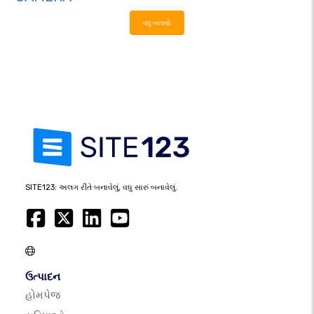
વધુ બતાવો
SITE123: અલગ રીતે બનાવેલું, વધુ સારું બનાવેલું.
ઉત્પાદન
હોમપેજ