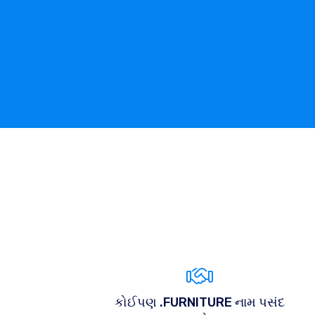
કોઈપણ .FURNITURE નામ પસંદ