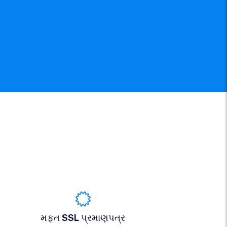
મફત SSL પ્રમાણપત્ર