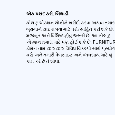
એક પસંદ કરો. બિલાડી
કોલ ટુ એક્શન લોકોને ખરીદી કરવા અથવા તમાર
બ્રાન્ડને યાદ રાખવા માટે પ્રોત્સાહિત કરી શકે છે. 
મજબૂત અને વિશિષ્ટ હોવું જરૂરી છે. આ કોલ ટુ
એક્શન તમારા માટે પણ હોઈ શકે છે. FURNITU
ડોમેન નામ!<br><br> વિવિધ વિકલ્પો સાથે પ્રયો
કરો અને તમારી વેબસાઇટ અને વ્યવસાય માટે શું
કામ કરે છે તે શોધો.