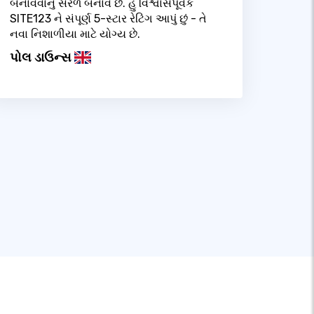
બનાવવાનું સરળ બનાવે છે. હું વિશ્વાસપૂર્વક
SITE123 ને સંપૂર્ણ 5-સ્ટાર રેટિંગ આપું છું - તે
નવા નિશાળીયા માટે યોગ્ય છે.
પોલ ડાઉન્સ