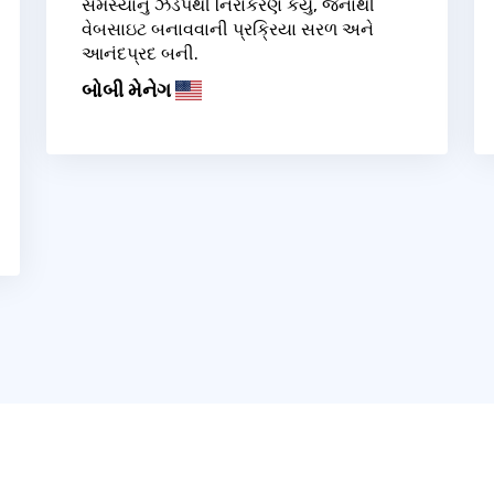
સમસ્યાનું ઝડપથી નિરાકરણ કર્યું, જેનાથી
વેબસાઇટ બનાવવાની પ્રક્રિયા સરળ અને
આનંદપ્રદ બની.
બોબી મેનેગ