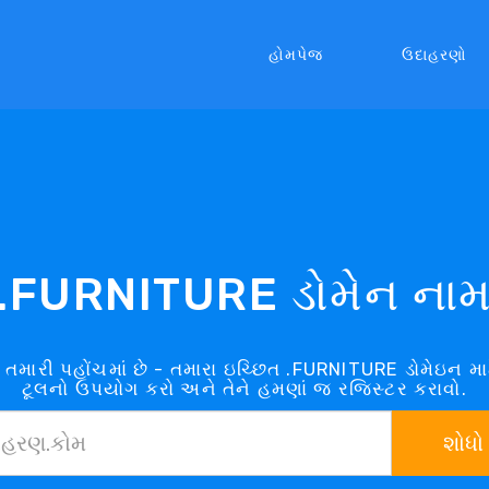
હોમપેજ
ઉદાહરણો
.FURNITURE ડોમેન ના
 તમારી પહોંચમાં છે - તમારા ઇચ્છિત .FURNITURE ડોમેઇન મ
ટૂલનો ઉપયોગ કરો અને તેને હમણાં જ રજિસ્ટર કરાવો.
શોધો