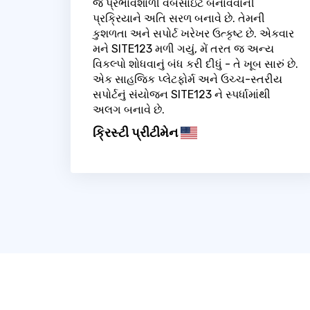
જે પ્રભાવશાળી વેબસાઇટ બનાવવાની
પ્રક્રિયાને અતિ સરળ બનાવે છે. તેમની
કુશળતા અને સપોર્ટ ખરેખર ઉત્કૃષ્ટ છે. એકવાર
મને SITE123 મળી ગયું, મેં તરત જ અન્ય
વિકલ્પો શોધવાનું બંધ કરી દીધું - તે ખૂબ સારું છે.
એક સાહજિક પ્લેટફોર્મ અને ઉચ્ચ-સ્તરીય
સપોર્ટનું સંયોજન SITE123 ને સ્પર્ધામાંથી
અલગ બનાવે છે.
ક્રિસ્ટી પ્રીટીમેન