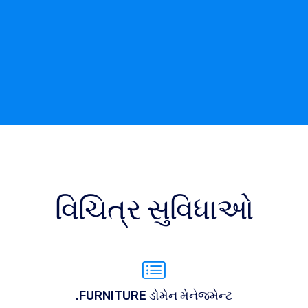
વિચિત્ર સુવિધાઓ
.FURNITURE ડોમેન મેનેજમેન્ટ