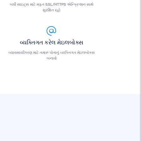
બધી સાઇટ્સ માટે મફત SSL/HTTPS એન્ક્રિપ્શન સાથે
સુરક્ષિત રહો
વ્યક્તિગત કરેલ મેઇલબોક્સ
વ્યાવસાયીકરણ માટે તમારું પોતાનું વ્યક્તિગત મેઇલબોક્સ
બનાવો