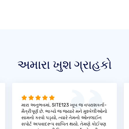
અમારા ખુશ ગ્રાહકો
મારા અનુભવમાં, SITE123 ખૂબ જ વપરાશકર્તા-
મૈત્રીપૂર્ણ છે. ભાગ્યે જ જ્યારે મને મુશ્કેલીઓનો
સામનો કરવો પડ્યો, ત્યારે તેમનો ઓનલાઈન
સપોર્ટ અપવાદરૂપ સાબિત થયો. તેમણે કોઈપણ