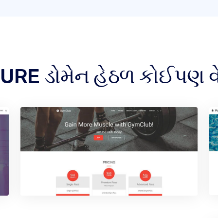
TURE ડોમેન હેઠળ કોઈપણ વ