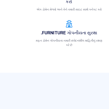
કરો
એક ડોમેન મેળવો અને તેને તમારી સાઇટ સાથે કનેક્ટ કરો
.FURNITURE ગોપનીયતા સુરક્ષા
મફત ડોમેન ગોપનીયતા તમારી સંવેદનશીલ માહિતીનું રક્ષણ
કરે છે