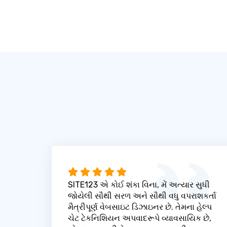
SITE123 એ કોઈ શંકા વિના, મેં અત્યાર સુધી
જોયેલી સૌથી સરળ અને સૌથી વધુ વપરાશકર્તા
મૈત્રીપૂર્ણ વેબસાઇટ ડિઝાઇનર છે. તેમના હેલ્પ
ચેટ ટેકનિશિયન અપવાદરૂપે વ્યાવસાયિક છે,