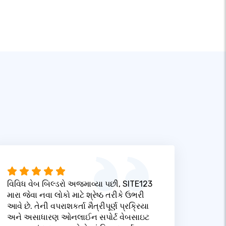
વિવિધ વેબ બિલ્ડરો અજમાવ્યા પછી, SITE123
મારા જેવા નવા લોકો માટે શ્રેષ્ઠ તરીકે ઉભરી
આવે છે. તેની વપરાશકર્તા મૈત્રીપૂર્ણ પ્રક્રિયા
અને અસાધારણ ઓનલાઈન સપોર્ટ વેબસાઇટ