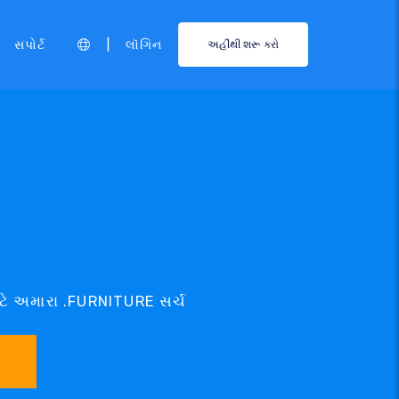
|
સપોર્ટ
લૉગિન
અહીંથી શરૂ કરો
મ
ાટે અમારા .FURNITURE સર્ચ