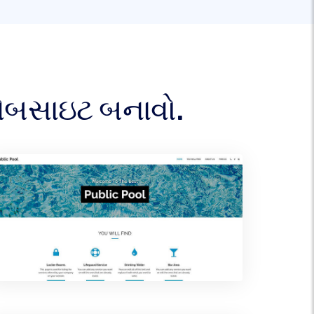
ેબસાઇટ બનાવો.