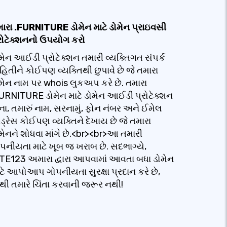
ારા .FURNITURE ડોમેન માટે ડોમેન પ્રાઇવસી
રોટેક્શનનો ઉપયોગ કરો
મેન આઈડી પ્રોટેક્શન તમારી વ્યક્તિગત સંપર્ક
હિતીને કોઈપણ વ્યક્તિથી છુપાવે છે જે તમારા
મેન નામ પર whois લુકઅપ કરે છે. તમારા
URNITURE ડોમેન માટે ડોમેન આઈડી પ્રોટેક્શન
ના, તમારું નામ, સરનામું, ફોન નંબર અને ઈમેલ
્રેસ કોઈપણ વ્યક્તિને દેખાય છે જે તમારા
મેનને શોધવા માંગે છે.<br><br>આ તમારી
પનીયતા માટે ખૂબ જ ખરાબ છે. સદભાગ્યે,
TE123 અમારા દ્વારા આપવામાં આવતા બધા ડોમેન
ટે આપોઆપ ગોપનીયતા સુરક્ષા પ્રદાન કરે છે,
થી તમારે ચિંતા કરવાની જરૂર નથી!