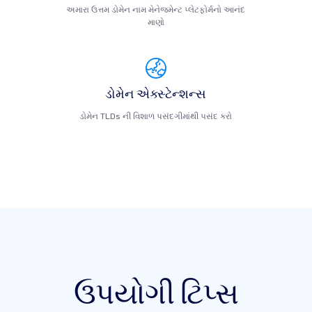
અમારા ઉત્તમ ડોમેન નામ મેનેજમેન્ટ પ્લેટફોર્મનો આનંદ
માણો
ડોમેન એક્સ્ટેન્શન્સ
ડોમેન TLDs ની વિશાળ પસંદગીમાંથી પસંદ કરો
ઉપયોગી ટિપ્સ