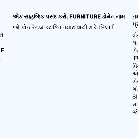
એક સાહજિક પસંદ કરો. FURNITURE ડોમેન નામ
તમ
પ્
ા
જો કોઈ રેન્ડમ વ્યક્તિ તમારું વાંચી શકે. બિલાડી
તે
ડો
મા
RE
ડો
ગ
.F
વિ
એડ
ડો
ગો
SI
મા
જે