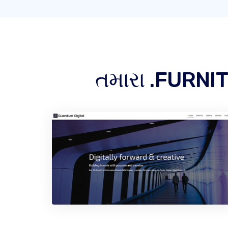
તમારા .FURNI