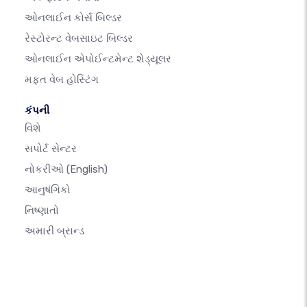
ઓનલાઈન કોર્સ બિલ્ડર
રેસ્ટોરન્ટ વેબસાઇટ બિલ્ડર
ઓનલાઈન એપોઈન્ટમેન્ટ શેડ્યૂલર
મફત વેબ હોસ્ટિંગ
કંપની
વિશે
સપોર્ટ સેન્ટર
નોકરીઓ
(English)
આનુષંગિકો
નિષ્ણાતો
અમારી બ્રાન્ડ