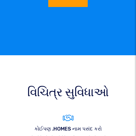
વિચિત્ર સુવિધાઓ
કોઈપણ .HOMES નામ પસંદ કરો