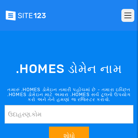
.HOMES ડોમેન નામ
તમારું .HOMES ડોમેઇન તમારી પહોંચમાં છે - તમારા ઇચ્છિત
.HOMES ડોમેઇન માટે અમારા .HOMES સર્ચ ટૂલનો ઉપયોગ
કરો અને તેને હમણાં જ રજિસ્ટર કરાવો.
શોધો