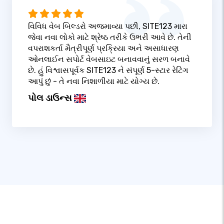
વિવિધ વેબ બિલ્ડરો અજમાવ્યા પછી, SITE123 મારા
જેવા નવા લોકો માટે શ્રેષ્ઠ તરીકે ઉભરી આવે છે. તેની
વપરાશકર્તા મૈત્રીપૂર્ણ પ્રક્રિયા અને અસાધારણ
ઓનલાઈન સપોર્ટ વેબસાઇટ બનાવવાનું સરળ બનાવે
છે. હું વિશ્વાસપૂર્વક SITE123 ને સંપૂર્ણ 5-સ્ટાર રેટિંગ
આપું છું - તે નવા નિશાળીયા માટે યોગ્ય છે.
પોલ ડાઉન્સ