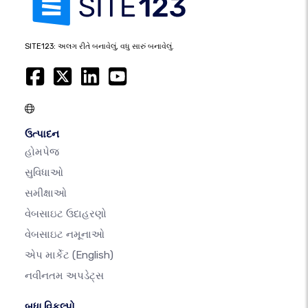
SITE123: અલગ રીતે બનાવેલું, વધુ સારું બનાવેલું.
ઉત્પાદન
હોમપેજ
સુવિધાઓ
સમીક્ષાઓ
વેબસાઇટ ઉદાહરણો
વેબસાઇટ નમૂનાઓ
એપ માર્કેટ
(English)
નવીનતમ અપડેટ્સ
બધા વિકલ્પો