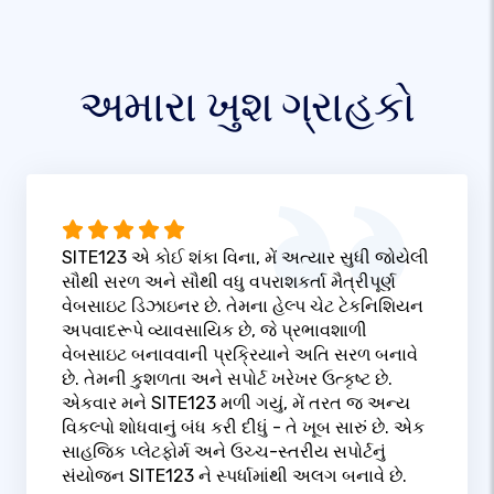
અમારા ખુશ ગ્રાહકો
SITE123 એ કોઈ શંકા વિના, મેં અત્યાર સુધી જોયેલી
સૌથી સરળ અને સૌથી વધુ વપરાશકર્તા મૈત્રીપૂર્ણ
વેબસાઇટ ડિઝાઇનર છે. તેમના હેલ્પ ચેટ ટેકનિશિયન
અપવાદરૂપે વ્યાવસાયિક છે, જે પ્રભાવશાળી
વેબસાઇટ બનાવવાની પ્રક્રિયાને અતિ સરળ બનાવે
છે. તેમની કુશળતા અને સપોર્ટ ખરેખર ઉત્કૃષ્ટ છે.
એકવાર મને SITE123 મળી ગયું, મેં તરત જ અન્ય
વિકલ્પો શોધવાનું બંધ કરી દીધું - તે ખૂબ સારું છે. એક
સાહજિક પ્લેટફોર્મ અને ઉચ્ચ-સ્તરીય સપોર્ટનું
સંયોજન SITE123 ને સ્પર્ધામાંથી અલગ બનાવે છે.