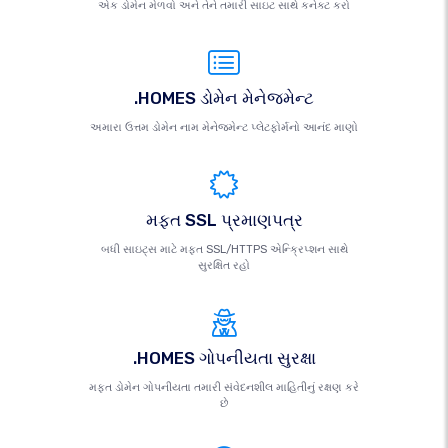
એક ડોમેન મેળવો અને તેને તમારી સાઇટ સાથે કનેક્ટ કરો
.HOMES ડોમેન મેનેજમેન્ટ
અમારા ઉત્તમ ડોમેન નામ મેનેજમેન્ટ પ્લેટફોર્મનો આનંદ માણો
મફત SSL પ્રમાણપત્ર
બધી સાઇટ્સ માટે મફત SSL/HTTPS એન્ક્રિપ્શન સાથે
સુરક્ષિત રહો
.HOMES ગોપનીયતા સુરક્ષા
મફત ડોમેન ગોપનીયતા તમારી સંવેદનશીલ માહિતીનું રક્ષણ કરે
છે