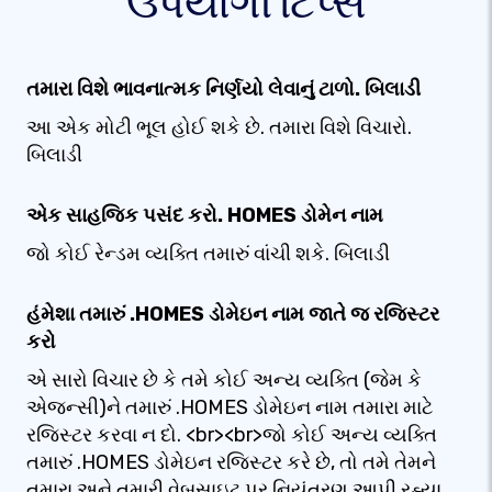
ઉપયોગી ટિપ્સ
તમારા વિશે ભાવનાત્મક નિર્ણયો લેવાનું ટાળો. બિલાડી
આ એક મોટી ભૂલ હોઈ શકે છે. તમારા વિશે વિચારો.
બિલાડી
એક સાહજિક પસંદ કરો. HOMES ડોમેન નામ
જો કોઈ રેન્ડમ વ્યક્તિ તમારું વાંચી શકે. બિલાડી
હંમેશા તમારું .HOMES ડોમેઇન નામ જાતે જ રજિસ્ટર
કરો
એ સારો વિચાર છે કે તમે કોઈ અન્ય વ્યક્તિ (જેમ કે
એજન્સી)ને તમારું .HOMES ડોમેઇન નામ તમારા માટે
રજિસ્ટર કરવા ન દો. <br><br>જો કોઈ અન્ય વ્યક્તિ
તમારું .HOMES ડોમેઇન રજિસ્ટર કરે છે, તો તમે તેમને
તમારા અને તમારી વેબસાઇટ પર નિયંત્રણ આપી રહ્યા