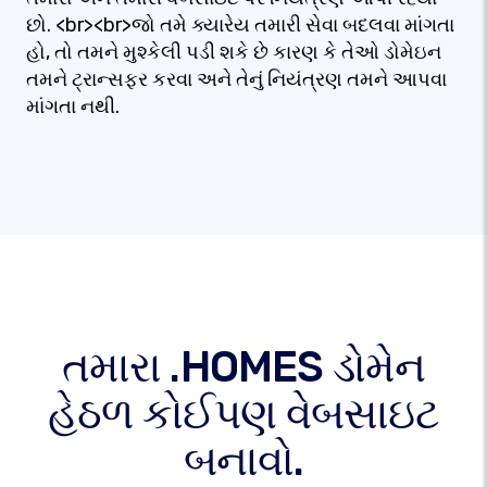
છો. <br><br>જો તમે ક્યારેય તમારી સેવા બદલવા માંગતા
હો, તો તમને મુશ્કેલી પડી શકે છે કારણ કે તેઓ ડોમેઇન
તમને ટ્રાન્સફર કરવા અને તેનું નિયંત્રણ તમને આપવા
માંગતા નથી.
તમારા .HOMES ડોમેન
હેઠળ કોઈપણ વેબસાઇટ
બનાવો.