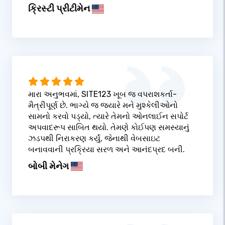
ક્રિસ્ટી પ્રીટીમેન
મારા અનુભવમાં, SITE123 ખૂબ જ વપરાશકર્તા-
મૈત્રીપૂર્ણ છે. ભાગ્યે જ જ્યારે મને મુશ્કેલીઓનો
સામનો કરવો પડ્યો, ત્યારે તેમનો ઓનલાઈન સપોર્ટ
અપવાદરૂપ સાબિત થયો. તેમણે કોઈપણ સમસ્યાનું
ઝડપથી નિરાકરણ કર્યું, જેનાથી વેબસાઇટ
બનાવવાની પ્રક્રિયા સરળ અને આનંદપ્રદ બની.
બોબી મેનેગ