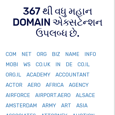
367 થી વધુ મહાન
DOMAIN એક્સટેન્શન
ઉપલબ્ધ છે.
COM
NET
ORG
BIZ
NAME
INFO
MOBI
WS
CO.UK
IN
DE
CO.IL
ORG.IL
ACADEMY
ACCOUNTANT
ACTOR
AERO
AFRICA
AGENCY
AIRFORCE
AIRPORT.AERO
ALSACE
AMSTERDAM
ARMY
ART
ASIA