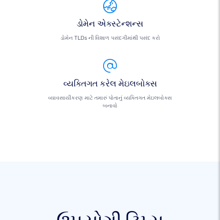
ડોમેન એક્સ્ટેન્શન્સ
ડોમેન TLDs ની વિશાળ પસંદગીમાંથી પસંદ કરો
વ્યક્તિગત કરેલ મેઇલબોક્સ
વ્યાવસાયીકરણ માટે તમારું પોતાનું વ્યક્તિગત મેઇલબોક્સ
બનાવો