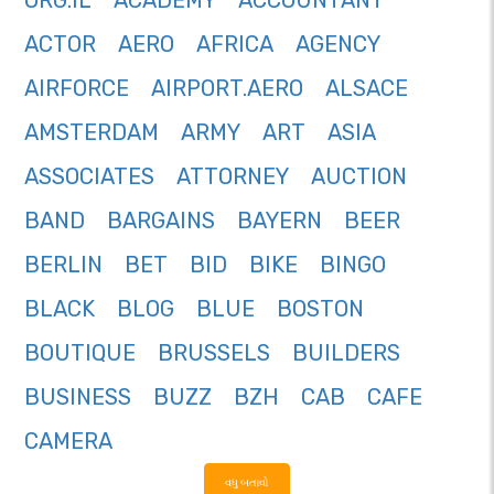
ORG.IL
ACADEMY
ACCOUNTANT
ACTOR
AERO
AFRICA
AGENCY
AIRFORCE
AIRPORT.AERO
ALSACE
AMSTERDAM
ARMY
ART
ASIA
ASSOCIATES
ATTORNEY
AUCTION
BAND
BARGAINS
BAYERN
BEER
BERLIN
BET
BID
BIKE
BINGO
BLACK
BLOG
BLUE
BOSTON
BOUTIQUE
BRUSSELS
BUILDERS
BUSINESS
BUZZ
BZH
CAB
CAFE
CAMERA
વધુ બતાવો