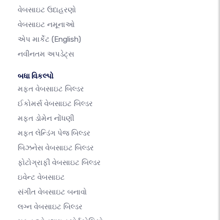
વેબસાઇટ ઉદાહરણો
વેબસાઇટ નમૂનાઓ
એપ માર્કેટ
(English)
નવીનતમ અપડેટ્સ
બધા વિકલ્પો
મફત વેબસાઇટ બિલ્ડર
ઈકોમર્સ વેબસાઇટ બિલ્ડર
મફત ડોમેન નોંધણી
મફત લેન્ડિંગ પેજ બિલ્ડર
બિઝનેસ વેબસાઇટ બિલ્ડર
ફોટોગ્રાફી વેબસાઇટ બિલ્ડર
ઇવેન્ટ વેબસાઇટ
સંગીત વેબસાઇટ બનાવો
લગ્ન વેબસાઇટ બિલ્ડર