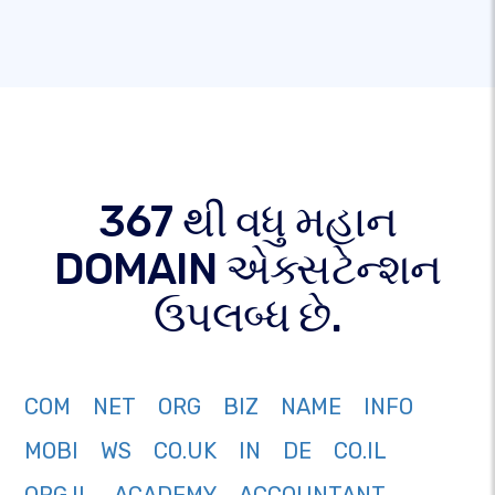
367 થી વધુ મહાન
DOMAIN એક્સટેન્શન
ઉપલબ્ધ છે.
COM
NET
ORG
BIZ
NAME
INFO
MOBI
WS
CO.UK
IN
DE
CO.IL