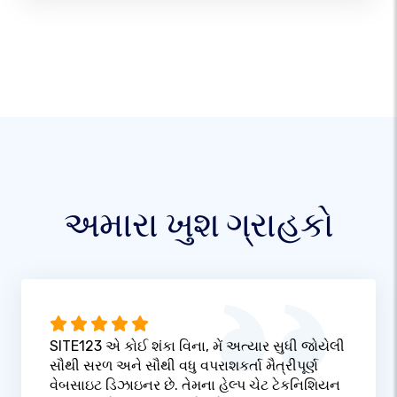
અમારા ખુશ ગ્રાહકો
SITE123 એ કોઈ શંકા વિના, મેં અત્યાર સુધી જોયેલી
સૌથી સરળ અને સૌથી વધુ વપરાશકર્તા મૈત્રીપૂર્ણ
વેબસાઇટ ડિઝાઇનર છે. તેમના હેલ્પ ચેટ ટેકનિશિયન