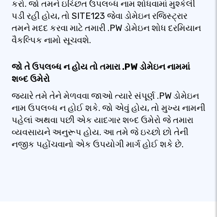
કરો. જો તમને ઇચ્છિત ઉપલબ્ધ નામ શોધવામાં મુશ્કેલી
પડી રહી હોય, તો SITE123 જેવા ડોમેઇન રજિસ્ટ્રાર
તમને મદદ કરવા માટે તમારી .PW ડોમેઇન શોધ દરમિયાન
વૈકલ્પિક નામો સૂચવશે.
જો તે ઉપલબ્ધ ન હોય તો તમારા .PW ડોમેઇન નામમાં
શબ્દ ઉમેરો
જ્યારે તમે તેને મેળવવા જાઓ ત્યારે સંપૂર્ણ .PW ડોમેઇન
નામ ઉપલબ્ધ ન હોઈ શકે. જો એવું હોય, તો મુખ્ય નામની
પહેલાં અથવા પછી એક યાદગાર શબ્દ ઉમેરો જે તમારા
વ્યવસાયને અનુરૂપ હોય. આ તમે જે ઇચ્છો છો તેની
નજીક પહોંચવાનો એક ઉપયોગી માર્ગ હોઈ શકે છે.