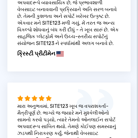
અપવાદરૂપે વ્યાવસાયિક છે, જે પ્રભાવશાળી
વેબસાઇટ બનાવવાની પ્રક્રિયાને અતિ સરળ બનાવે
છે. તેમની કુશળતા અને સપોર્ટ ખરેખર ઉત્કૃષ્ટ છે.
એકવાર મને SITE123 મળી ગયું, મેં તરત જ અન્ય
વિકલ્પો શોધવાનું બંધ કરી દીધું - તે ખૂબ સારું છે. એક
સાહજિક પ્લેટફોર્મ અને ઉચ્ચ-સ્તરીય સપોર્ટનું
સંયોજન SITE123 ને સ્પર્ધામાંથી અલગ બનાવે છે.
ક્રિસ્ટી પ્રીટીમેન
મારા અનુભવમાં, SITE123 ખૂબ જ વપરાશકર્તા-
મૈત્રીપૂર્ણ છે. ભાગ્યે જ જ્યારે મને મુશ્કેલીઓનો
સામનો કરવો પડ્યો, ત્યારે તેમનો ઓનલાઈન સપોર્ટ
અપવાદરૂપ સાબિત થયો. તેમણે કોઈપણ સમસ્યાનું
ઝડપથી નિરાકરણ કર્યું, જેનાથી વેબસાઇટ