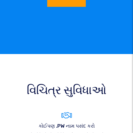
વિચિત્ર સુવિધાઓ
કોઈપણ .PW નામ પસંદ કરો