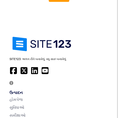
SITE123: અલગ રીતે બનાવેલું, વધુ સારું બનાવેલું.
ઉત્પાદન
હોમપેજ
સુવિધાઓ
સમીક્ષાઓ