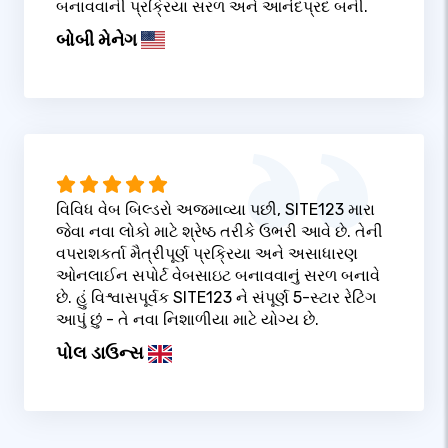
બનાવવાની પ્રક્રિયા સરળ અને આનંદપ્રદ બની.
બોબી મેનેગ
વિવિધ વેબ બિલ્ડરો અજમાવ્યા પછી, SITE123 મારા
જેવા નવા લોકો માટે શ્રેષ્ઠ તરીકે ઉભરી આવે છે. તેની
વપરાશકર્તા મૈત્રીપૂર્ણ પ્રક્રિયા અને અસાધારણ
ઓનલાઈન સપોર્ટ વેબસાઇટ બનાવવાનું સરળ બનાવે
છે. હું વિશ્વાસપૂર્વક SITE123 ને સંપૂર્ણ 5-સ્ટાર રેટિંગ
આપું છું - તે નવા નિશાળીયા માટે યોગ્ય છે.
પોલ ડાઉન્સ