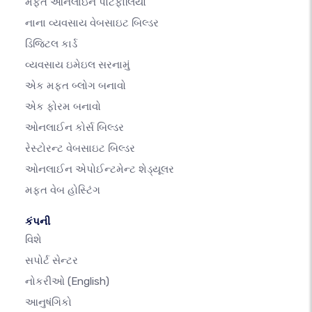
મફત ઓનલાઇન પોર્ટફોલિયો
નાના વ્યવસાય વેબસાઇટ બિલ્ડર
ડિજિટલ કાર્ડ
વ્યવસાય ઇમેઇલ સરનામું
એક મફત બ્લોગ બનાવો
એક ફોરમ બનાવો
ઓનલાઈન કોર્સ બિલ્ડર
રેસ્ટોરન્ટ વેબસાઇટ બિલ્ડર
ઓનલાઈન એપોઈન્ટમેન્ટ શેડ્યૂલર
મફત વેબ હોસ્ટિંગ
કંપની
વિશે
સપોર્ટ સેન્ટર
નોકરીઓ
(English)
આનુષંગિકો