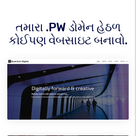
તમારા .PW ડોમેન હેઠળ
કોઈપણ વેબસાઇટ બનાવો.