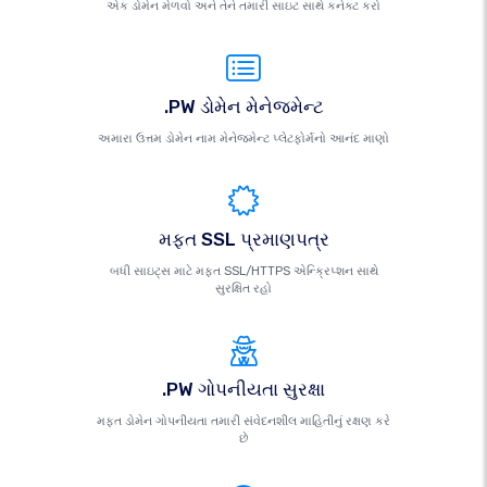
એક ડોમેન મેળવો અને તેને તમારી સાઇટ સાથે કનેક્ટ કરો
.PW ડોમેન મેનેજમેન્ટ
અમારા ઉત્તમ ડોમેન નામ મેનેજમેન્ટ પ્લેટફોર્મનો આનંદ માણો
મફત SSL પ્રમાણપત્ર
બધી સાઇટ્સ માટે મફત SSL/HTTPS એન્ક્રિપ્શન સાથે
સુરક્ષિત રહો
.PW ગોપનીયતા સુરક્ષા
મફત ડોમેન ગોપનીયતા તમારી સંવેદનશીલ માહિતીનું રક્ષણ કરે
છે