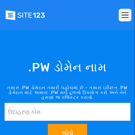
.PW ડોમેન નામ
તમારું .PW ડોમેઇન તમારી પહોંચમાં છે - તમારા ઇચ્છિત .PW
ડોમેઇન માટે અમારા .PW સર્ચ ટૂલનો ઉપયોગ કરો અને તેને
હમણાં જ રજિસ્ટર કરાવો.
શોધો