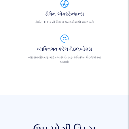
ડોમેન એક્સ્ટેન્શન્સ
ડોમેન TLDs ની વિશાળ પસંદગીમાંથી પસંદ કરો
વ્યક્તિગત કરેલ મેઇલબોક્સ
વ્યાવસાયીકરણ માટે તમારું પોતાનું વ્યક્તિગત મેઇલબોક્સ
બનાવો