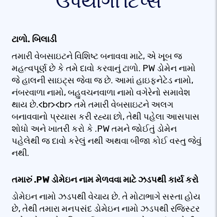
ઉપયોગી ટિપ્સ
ટાળો. બિલાડી
તમારી વેબસાઇટને વિશિષ્ટ બનાવવા માટે, એ ખૂબ જ
મહત્વપૂર્ણ છે કે તમે દાવો કરવાનું ટાળો. PW ડોમેન નામો
જે હાલની સાઇટ્સ જેવા જ છે. આમાં હાઇફનેટેડ નામો,
નંબરવાળા નામો, બહુવચનવાળા નામો વગેરેનો સમાવેશ
થાય છે.<br><br> તમે તમારી વેબસાઇટને અલગ
બનાવવાનો પ્રયાસ કરી રહ્યા છો, તેથી પહેલા આસપાસ
શોધો અને ખાતરી કરો કે .PW તમને જોઈતું ડોમેન
પહેલેથી જ દાવો કરેલું નથી અથવા બીજા કોઈ વસ્તુ જેવું
નથી.
તમારું .PW ડોમેઇન નામ મેળવવા માટે ઝડપથી કાર્ય કરો
ડોમેઇન નામો ઝડપથી વેચાય છે. તે મોટાભાગે સસ્તા હોય
છે, તેથી તમારા મનપસંદ ડોમેઇન નામો ઝડપથી રજિસ્ટર