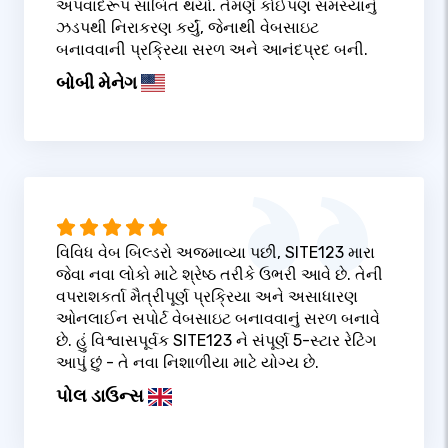
અપવાદરૂપ સાબિત થયો. તેમણે કોઈપણ સમસ્યાનું
ઝડપથી નિરાકરણ કર્યું, જેનાથી વેબસાઇટ
બનાવવાની પ્રક્રિયા સરળ અને આનંદપ્રદ બની.
બોબી મેનેગ
વિવિધ વેબ બિલ્ડરો અજમાવ્યા પછી, SITE123 મારા
જેવા નવા લોકો માટે શ્રેષ્ઠ તરીકે ઉભરી આવે છે. તેની
વપરાશકર્તા મૈત્રીપૂર્ણ પ્રક્રિયા અને અસાધારણ
ઓનલાઈન સપોર્ટ વેબસાઇટ બનાવવાનું સરળ બનાવે
છે. હું વિશ્વાસપૂર્વક SITE123 ને સંપૂર્ણ 5-સ્ટાર રેટિંગ
આપું છું - તે નવા નિશાળીયા માટે યોગ્ય છે.
પોલ ડાઉન્સ