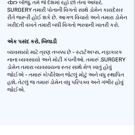
<br> બીજું, તમે જે દેશમાં રહો છો તેના આધારે,
SURGERY તમારી પોતાની વિગતો સાથે ડોમેન કાયદેસર
રીતે જરૂરી હોઈ શકે છે. આગળ વિચારો અને તમારા ડોમેન
ખરીદતી વખતે તમારી બધી વિગતો ભરવાની ખાતરી કરો.
એક પસંદ કરો. બિલાડી
વ્યવસાયો માટે ત્રણ તબક્કા છે - સ્ટાર્ટઅપ્સ, નફાકારક
નાના વ્યવસાયો અને મોટી કંપનીઓ. તમારું .SURGERY
ડોમેન તમારા વ્યવસાયના સ્તર સાથે મેળ ખાતું હોવું
જોઈએ - તમારું કોર્પોરેશન જેટલું મોટું અને વધુ સ્થાપિત
હશે, તેટલું જ તમારું ડોમેન વધુ પરિપક્વ અને ગંભીર હોવું
જોઈએ.