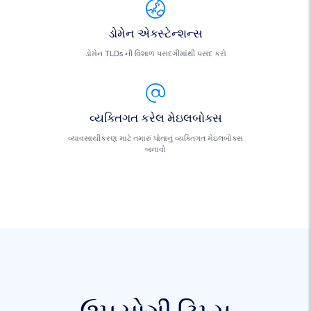
ડોમેન એક્સ્ટેન્શન્સ
ડોમેન TLDs ની વિશાળ પસંદગીમાંથી પસંદ કરો
વ્યક્તિગત કરેલ મેઇલબોક્સ
વ્યાવસાયીકરણ માટે તમારું પોતાનું વ્યક્તિગત મેઇલબોક્સ
બનાવો