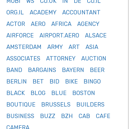
MOBI
WS
CO.UK
IN
DE
CO.IL
ORG.IL
ACADEMY
ACCOUNTANT
ACTOR
AERO
AFRICA
AGENCY
AIRFORCE
AIRPORT.AERO
ALSACE
AMSTERDAM
ARMY
ART
ASIA
ASSOCIATES
ATTORNEY
AUCTION
BAND
BARGAINS
BAYERN
BEER
BERLIN
BET
BID
BIKE
BINGO
BLACK
BLOG
BLUE
BOSTON
BOUTIQUE
BRUSSELS
BUILDERS
BUSINESS
BUZZ
BZH
CAB
CAFE
CAMERA