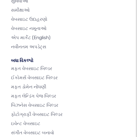
સુવિધાઓ
સમીક્ષાઓ
વેબસાઇટ ઉદાહરણો
વેબસાઇટ નમૂનાઓ
એપ માર્કેટ
(English)
નવીનતમ અપડેટ્સ
બધા વિકલ્પો
મફત વેબસાઇટ બિલ્ડર
ઈકોમર્સ વેબસાઇટ બિલ્ડર
મફત ડોમેન નોંધણી
મફત લેન્ડિંગ પેજ બિલ્ડર
બિઝનેસ વેબસાઇટ બિલ્ડર
ફોટોગ્રાફી વેબસાઇટ બિલ્ડર
ઇવેન્ટ વેબસાઇટ
સંગીત વેબસાઇટ બનાવો