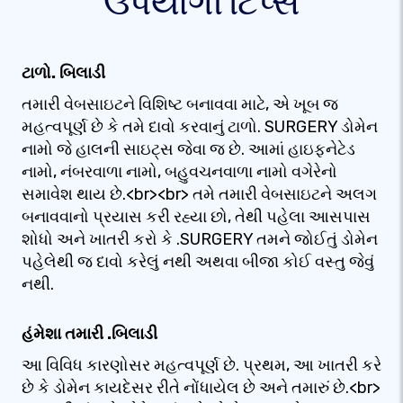
ઉપયોગી ટિપ્સ
ટાળો. બિલાડી
તમારી વેબસાઇટને વિશિષ્ટ બનાવવા માટે, એ ખૂબ જ
મહત્વપૂર્ણ છે કે તમે દાવો કરવાનું ટાળો. SURGERY ડોમેન
નામો જે હાલની સાઇટ્સ જેવા જ છે. આમાં હાઇફનેટેડ
નામો, નંબરવાળા નામો, બહુવચનવાળા નામો વગેરેનો
સમાવેશ થાય છે.<br><br> તમે તમારી વેબસાઇટને અલગ
બનાવવાનો પ્રયાસ કરી રહ્યા છો, તેથી પહેલા આસપાસ
શોધો અને ખાતરી કરો કે .SURGERY તમને જોઈતું ડોમેન
પહેલેથી જ દાવો કરેલું નથી અથવા બીજા કોઈ વસ્તુ જેવું
નથી.
હંમેશા તમારી .બિલાડી
આ વિવિધ કારણોસર મહત્વપૂર્ણ છે. પ્રથમ, આ ખાતરી કરે
છે કે ડોમેન કાયદેસર રીતે નોંધાયેલ છે અને તમારું છે.<br>