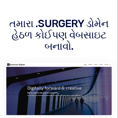
તમારા .SURGERY ડોમેન
હેઠળ કોઈપણ વેબસાઇટ
બનાવો.