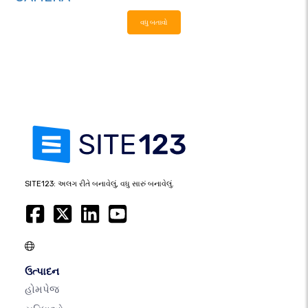
વધુ બતાવો
SITE123: અલગ રીતે બનાવેલું, વધુ સારું બનાવેલું.
ઉત્પાદન
હોમપેજ