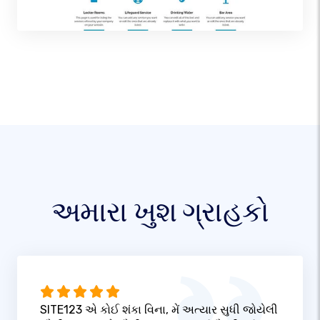
અમારા ખુશ ગ્રાહકો
SITE123 એ કોઈ શંકા વિના, મેં અત્યાર સુધી જોયેલી