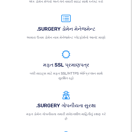
એક ડોમેન મેળવો અને તેને તમારી સાઇટ સાથે કનેક્ટ કરો
.SURGERY ડોમેન મેનેજમેન્ટ
અમારા ઉત્તમ ડોમેન નામ મેનેજમેન્ટ પ્લેટફોર્મનો આનંદ માણો
મફત SSL પ્રમાણપત્ર
બધી સાઇટ્સ માટે મફત SSL/HTTPS એન્ક્રિપ્શન સાથે
સુરક્ષિત રહો
.SURGERY ગોપનીયતા સુરક્ષા
મફત ડોમેન ગોપનીયતા તમારી સંવેદનશીલ માહિતીનું રક્ષણ કરે
છે