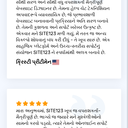
સૌથી સરળ અને સૌથી વધુ વપરાશકર્તા મૈત્રીપૂર્ણ
વેબસાઇટ ડિઝાઇનર છે. તેમના હેલ્પ ચેટ ટેકનિશિયન
અપવાદરૂપે વ્યાવસાયિક છે, જે પ્રભાવશાળી
વેબસાઇટ બનાવવાની પ્રક્રિયાને અતિ સરળ બનાવે
છે. તેમની કુશળતા અને સપોર્ટ ખરેખર ઉત્કૃષ્ટ છે.
એકવાર મને SITE123 મળી ગયું, મેં તરત જ અન્ય
વિકલ્પો શોધવાનું બંધ કરી દીધું - તે ખૂબ સારું છે. એક
સાહજિક પ્લેટફોર્મ અને ઉચ્ચ-સ્તરીય સપોર્ટનું
સંયોજન SITE123 ને સ્પર્ધામાંથી અલગ બનાવે છે.
ક્રિસ્ટી પ્રીટીમેન
મારા અનુભવમાં, SITE123 ખૂબ જ વપરાશકર્તા-
મૈત્રીપૂર્ણ છે. ભાગ્યે જ જ્યારે મને મુશ્કેલીઓનો
સામનો કરવો પડ્યો, ત્યારે તેમનો ઓનલાઈન સપોર્ટ