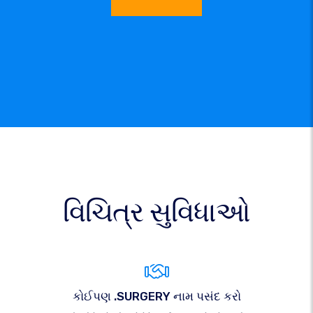
વિચિત્ર સુવિધાઓ
કોઈપણ .SURGERY નામ પસંદ કરો