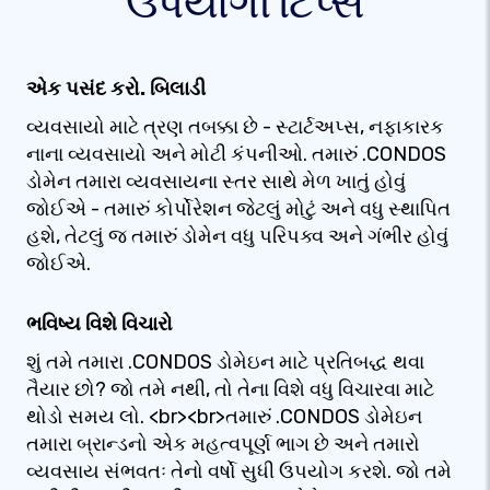
ઉપયોગી ટિપ્સ
એક પસંદ કરો. બિલાડી
વ્યવસાયો માટે ત્રણ તબક્કા છે - સ્ટાર્ટઅપ્સ, નફાકારક
નાના વ્યવસાયો અને મોટી કંપનીઓ. તમારું .CONDOS
ડોમેન તમારા વ્યવસાયના સ્તર સાથે મેળ ખાતું હોવું
જોઈએ - તમારું કોર્પોરેશન જેટલું મોટું અને વધુ સ્થાપિત
હશે, તેટલું જ તમારું ડોમેન વધુ પરિપક્વ અને ગંભીર હોવું
જોઈએ.
ભવિષ્ય વિશે વિચારો
શું તમે તમારા .CONDOS ડોમેઇન માટે પ્રતિબદ્ધ થવા
તૈયાર છો? જો તમે નથી, તો તેના વિશે વધુ વિચારવા માટે
થોડો સમય લો. <br><br>તમારું .CONDOS ડોમેઇન
તમારા બ્રાન્ડનો એક મહત્વપૂર્ણ ભાગ છે અને તમારો
વ્યવસાય સંભવતઃ તેનો વર્ષો સુધી ઉપયોગ કરશે. જો તમે