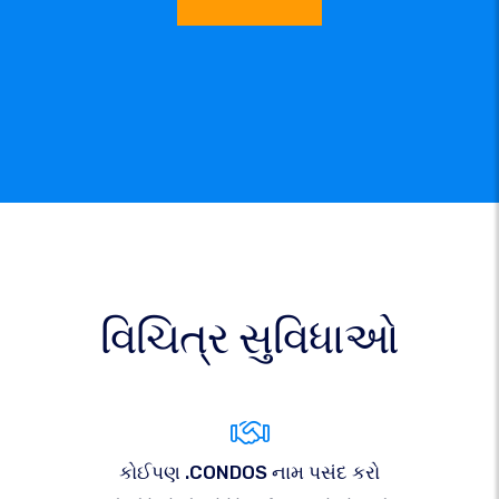
વિચિત્ર સુવિધાઓ
કોઈપણ .CONDOS નામ પસંદ કરો