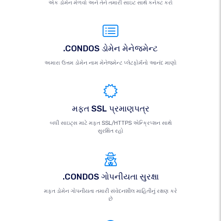
એક ડોમેન મેળવો અને તેને તમારી સાઇટ સાથે કનેક્ટ કરો
.CONDOS ડોમેન મેનેજમેન્ટ
અમારા ઉત્તમ ડોમેન નામ મેનેજમેન્ટ પ્લેટફોર્મનો આનંદ માણો
મફત SSL પ્રમાણપત્ર
બધી સાઇટ્સ માટે મફત SSL/HTTPS એન્ક્રિપ્શન સાથે
સુરક્ષિત રહો
.CONDOS ગોપનીયતા સુરક્ષા
મફત ડોમેન ગોપનીયતા તમારી સંવેદનશીલ માહિતીનું રક્ષણ કરે
છે