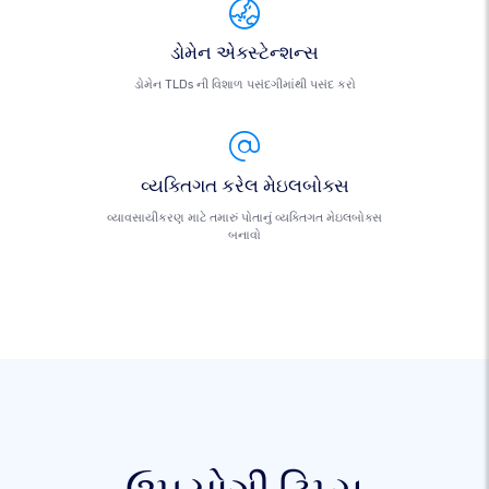
ડોમેન એક્સ્ટેન્શન્સ
ડોમેન TLDs ની વિશાળ પસંદગીમાંથી પસંદ કરો
વ્યક્તિગત કરેલ મેઇલબોક્સ
વ્યાવસાયીકરણ માટે તમારું પોતાનું વ્યક્તિગત મેઇલબોક્સ
બનાવો