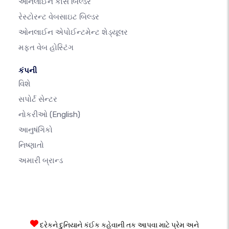
ઓનલાઈન કોર્સ બિલ્ડર
રેસ્ટોરન્ટ વેબસાઇટ બિલ્ડર
ઓનલાઈન એપોઈન્ટમેન્ટ શેડ્યૂલર
મફત વેબ હોસ્ટિંગ
કંપની
વિશે
સપોર્ટ સેન્ટર
નોકરીઓ
(English)
આનુષંગિકો
નિષ્ણાતો
અમારી બ્રાન્ડ
દરેકને દુનિયાને કંઈક કહેવાની તક આપવા માટે પ્રેમ અને