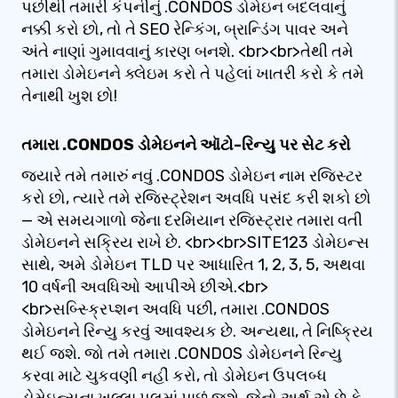
પછીથી તમારી કંપનીનું .CONDOS ડોમેઇન બદલવાનું
નક્કી કરો છો, તો તે SEO રેન્કિંગ, બ્રાન્ડિંગ પાવર અને
અંતે નાણાં ગુમાવવાનું કારણ બનશે. <br><br>તેથી તમે
તમારા ડોમેઇનને ક્લેઇમ કરો તે પહેલાં ખાતરી કરો કે તમે
તેનાથી ખુશ છો!
તમારા .CONDOS ડોમેઇનને ઑટો-રિન્યુ પર સેટ કરો
જ્યારે તમે તમારું નવું .CONDOS ડોમેઇન નામ રજિસ્ટર
કરો છો, ત્યારે તમે રજિસ્ટ્રેશન અવધિ પસંદ કરી શકો છો
— એ સમયગાળો જેના દરમિયાન રજિસ્ટ્રાર તમારા વતી
ડોમેઇનને સક્રિય રાખે છે. <br><br>SITE123 ડોમેઇન્સ
સાથે, અમે ડોમેઇન TLD પર આધારિત 1, 2, 3, 5, અથવા
10 વર્ષની અવધિઓ આપીએ છીએ.<br>
<br>સબ્સ્ક્રિપ્શન અવધિ પછી, તમારા .CONDOS
ડોમેઇનને રિન્યુ કરવું આવશ્યક છે. અન્યથા, તે નિષ્ક્રિય
થઈ જશે. જો તમે તમારા .CONDOS ડોમેઇનને રિન્યુ
કરવા માટે ચુકવણી નહીં કરો, તો ડોમેઇન ઉપલબ્ધ