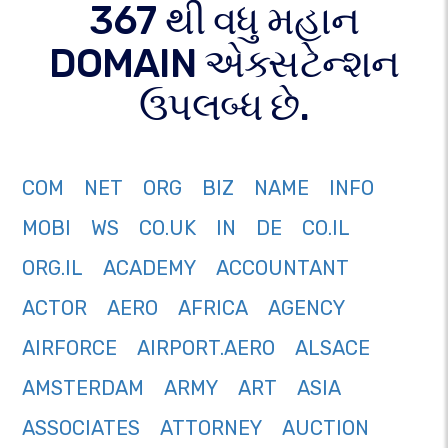
367 થી વધુ મહાન
DOMAIN એક્સટેન્શન
ઉપલબ્ધ છે.
COM
NET
ORG
BIZ
NAME
INFO
MOBI
WS
CO.UK
IN
DE
CO.IL
ORG.IL
ACADEMY
ACCOUNTANT
ACTOR
AERO
AFRICA
AGENCY
AIRFORCE
AIRPORT.AERO
ALSACE
AMSTERDAM
ARMY
ART
ASIA
ASSOCIATES
ATTORNEY
AUCTION