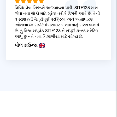
વિવિધ વેબ બિલ્ડરો અજમાવ્યા પછી, SITE123 મારા
જેવા નવા લોકો માટે શ્રેષ્ઠ તરીકે ઉભરી આવે છે. તેની
વપરાશકર્તા મૈત્રીપૂર્ણ પ્રક્રિયા અને અસાધારણ
ઓનલાઈન સપોર્ટ વેબસાઇટ બનાવવાનું સરળ બનાવે
છે. હું વિશ્વાસપૂર્વક SITE123 ને સંપૂર્ણ 5-સ્ટાર રેટિંગ
આપું છું - તે નવા નિશાળીયા માટે યોગ્ય છે.
પોલ ડાઉન્સ