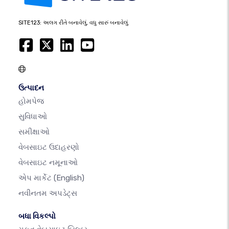
SITE123: અલગ રીતે બનાવેલું, વધુ સારું બનાવેલું.
ઉત્પાદન
હોમપેજ
સુવિધાઓ
સમીક્ષાઓ
વેબસાઇટ ઉદાહરણો
વેબસાઇટ નમૂનાઓ
એપ માર્કેટ
(English)
નવીનતમ અપડેટ્સ
બધા વિકલ્પો