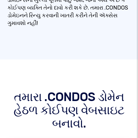
ડોમેઇન્સના ખુલ્લા પૂલમાં પાછું જશે, જેનો અર્થ એ છે કે
કોઈપણ વ્યક્તિ તેનો દાવો કરી શકે છે. તમારા .CONDOS
ડોમેઇનને રિન્યુ કરવાની ખાતરી કરીને તેની ઍક્સેસ
ગુમાવશો નહીં!
તમારા .CONDOS ડોમેન
હેઠળ કોઈપણ વેબસાઇટ
બનાવો.