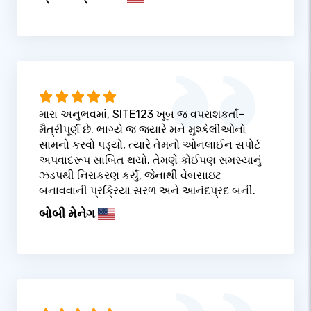
મારા અનુભવમાં, SITE123 ખૂબ જ વપરાશકર્તા-
મૈત્રીપૂર્ણ છે. ભાગ્યે જ જ્યારે મને મુશ્કેલીઓનો
સામનો કરવો પડ્યો, ત્યારે તેમનો ઓનલાઈન સપોર્ટ
અપવાદરૂપ સાબિત થયો. તેમણે કોઈપણ સમસ્યાનું
ઝડપથી નિરાકરણ કર્યું, જેનાથી વેબસાઇટ
બનાવવાની પ્રક્રિયા સરળ અને આનંદપ્રદ બની.
બોબી મેનેગ