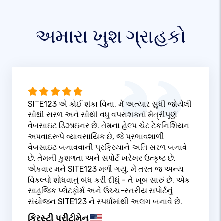
અમારા ખુશ ગ્રાહકો
SITE123 એ કોઈ શંકા વિના, મેં અત્યાર સુધી જોયેલી
સૌથી સરળ અને સૌથી વધુ વપરાશકર્તા મૈત્રીપૂર્ણ
વેબસાઇટ ડિઝાઇનર છે. તેમના હેલ્પ ચેટ ટેકનિશિયન
અપવાદરૂપે વ્યાવસાયિક છે, જે પ્રભાવશાળી
વેબસાઇટ બનાવવાની પ્રક્રિયાને અતિ સરળ બનાવે
છે. તેમની કુશળતા અને સપોર્ટ ખરેખર ઉત્કૃષ્ટ છે.
એકવાર મને SITE123 મળી ગયું, મેં તરત જ અન્ય
વિકલ્પો શોધવાનું બંધ કરી દીધું - તે ખૂબ સારું છે. એક
સાહજિક પ્લેટફોર્મ અને ઉચ્ચ-સ્તરીય સપોર્ટનું
સંયોજન SITE123 ને સ્પર્ધામાંથી અલગ બનાવે છે.
ક્રિસ્ટી પ્રીટીમેન