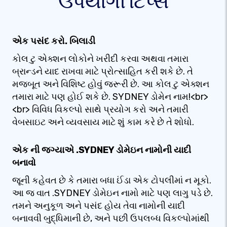
ઉપયોગી ટિપ્સ
એક પસંદ કરો. બિલાડી
કોલ ટુ એક્શન લોકોને ખરીદી કરવા અથવા તમારા
બ્રાન્ડને યાદ રાખવા માટે પ્રોત્સાહિત કરી શકે છે. તે
મજબૂત અને વિશિષ્ટ હોવું જરૂરી છે. આ કોલ ટુ એક્શન
તમારા માટે પણ હોઈ શકે છે. SYDNEY ડોમેન નામ!<br>
<br> વિવિધ વિકલ્પો સાથે પ્રયોગ કરો અને તમારી
વેબસાઇટ અને વ્યવસાય માટે શું કામ કરે છે તે શોધો.
એક ની જગ્યાએ .SYDNEY ડોમેઇન નામોની યાદી
બનાવો
જૂની કહેવત છે કે તમારા બધા ઈંડા એક ટોપલીમાં ન મૂકો.
આ જ વાત .SYDNEY ડોમેઇન નામો માટે પણ લાગુ પડે છે.
તમને અનુકૂળ અને પસંદ હોય તેવા નામોની યાદી
બનાવવી બુદ્ધિમાની છે, અને પછી ઉપલબ્ધ વિકલ્પોમાંથી