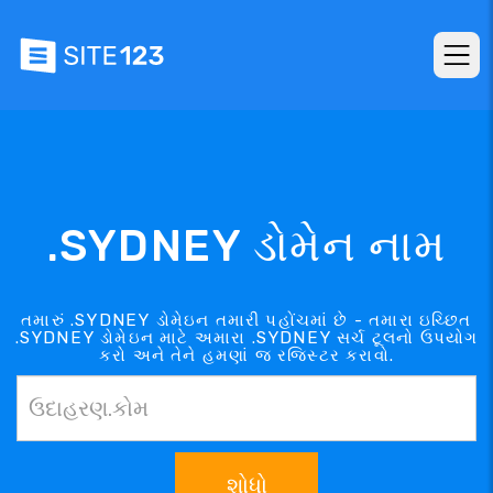
.SYDNEY ડોમેન નામ
તમારું .SYDNEY ડોમેઇન તમારી પહોંચમાં છે - તમારા ઇચ્છિત
.SYDNEY ડોમેઇન માટે અમારા .SYDNEY સર્ચ ટૂલનો ઉપયોગ
કરો અને તેને હમણાં જ રજિસ્ટર કરાવો.
શોધો