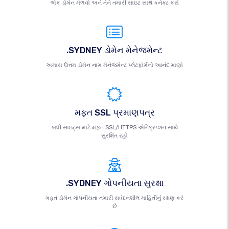
એક ડોમેન મેળવો અને તેને તમારી સાઇટ સાથે કનેક્ટ કરો
.SYDNEY ડોમેન મેનેજમેન્ટ
અમારા ઉત્તમ ડોમેન નામ મેનેજમેન્ટ પ્લેટફોર્મનો આનંદ માણો
મફત SSL પ્રમાણપત્ર
બધી સાઇટ્સ માટે મફત SSL/HTTPS એન્ક્રિપ્શન સાથે
સુરક્ષિત રહો
.SYDNEY ગોપનીયતા સુરક્ષા
મફત ડોમેન ગોપનીયતા તમારી સંવેદનશીલ માહિતીનું રક્ષણ કરે
છે