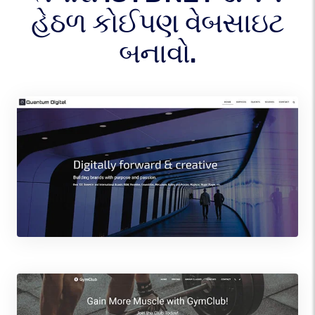
હેઠળ કોઈપણ વેબસાઇટ
બનાવો.