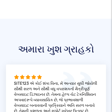
અમારા ખુશ ગ્રાહકો
SITE123 એ કોઈ શંકા વિના, મેં અત્યાર સુધી જોયેલી
સૌથી સરળ અને સૌથી વધુ વપરાશકર્તા મૈત્રીપૂર્ણ
વેબસાઇટ ડિઝાઇનર છે. તેમના હેલ્પ ચેટ ટેકનિશિયન
અપવાદરૂપે વ્યાવસાયિક છે, જે પ્રભાવશાળી
વેબસાઇટ બનાવવાની પ્રક્રિયાને અતિ સરળ બનાવે
છે. તેમની કુશળતા અને સપોર્ટ ખરેખર ઉત્કૃષ્ટ છે.