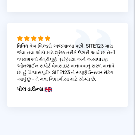
વિવિધ વેબ બિલ્ડરો અજમાવ્યા પછી, SITE123 મારા
જેવા નવા લોકો માટે શ્રેષ્ઠ તરીકે ઉભરી આવે છે. તેની
વપરાશકર્તા મૈત્રીપૂર્ણ પ્રક્રિયા અને અસાધારણ
ઓનલાઈન સપોર્ટ વેબસાઇટ બનાવવાનું સરળ બનાવે
છે. હું વિશ્વાસપૂર્વક SITE123 ને સંપૂર્ણ 5-સ્ટાર રેટિંગ
આપું છું - તે નવા નિશાળીયા માટે યોગ્ય છે.
પોલ ડાઉન્સ