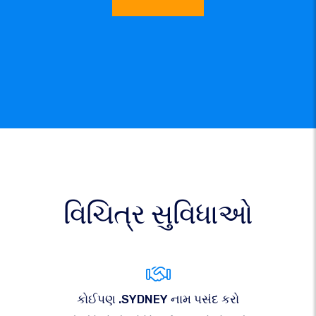
વિચિત્ર સુવિધાઓ
કોઈપણ .SYDNEY નામ પસંદ કરો