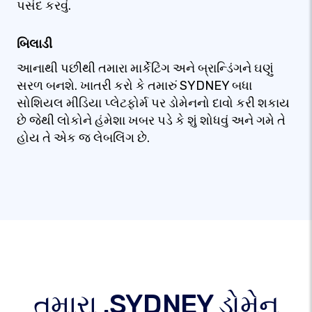
પસંદ કરવું.
બિલાડી
આનાથી પછીથી તમારા માર્કેટિંગ અને બ્રાન્ડિંગને ઘણું
સરળ બનશે. ખાતરી કરો કે તમારું SYDNEY બધા
સોશિયલ મીડિયા પ્લેટફોર્મ પર ડોમેનનો દાવો કરી શકાય
છે જેથી લોકોને હંમેશા ખબર પડે કે શું શોધવું અને ગમે તે
હોય તે એક જ લેબલિંગ છે.
તમારા .SYDNEY ડોમેન