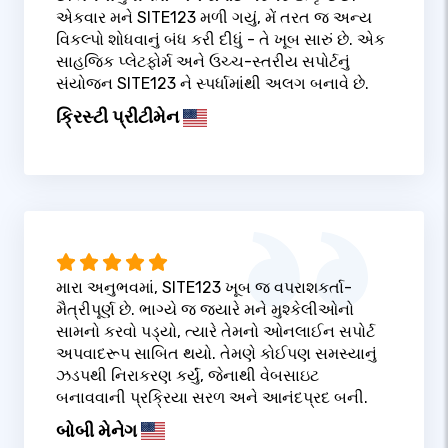
એકવાર મને SITE123 મળી ગયું, મેં તરત જ અન્ય
વિકલ્પો શોધવાનું બંધ કરી દીધું - તે ખૂબ સારું છે. એક
સાહજિક પ્લેટફોર્મ અને ઉચ્ચ-સ્તરીય સપોર્ટનું
સંયોજન SITE123 ને સ્પર્ધામાંથી અલગ બનાવે છે.
ક્રિસ્ટી પ્રીટીમેન
મારા અનુભવમાં, SITE123 ખૂબ જ વપરાશકર્તા-
મૈત્રીપૂર્ણ છે. ભાગ્યે જ જ્યારે મને મુશ્કેલીઓનો
સામનો કરવો પડ્યો, ત્યારે તેમનો ઓનલાઈન સપોર્ટ
અપવાદરૂપ સાબિત થયો. તેમણે કોઈપણ સમસ્યાનું
ઝડપથી નિરાકરણ કર્યું, જેનાથી વેબસાઇટ
બનાવવાની પ્રક્રિયા સરળ અને આનંદપ્રદ બની.
બોબી મેનેગ