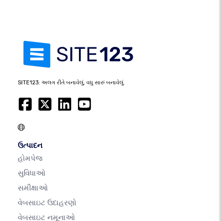
SITE123: અલગ રીતે બનાવેલું, વધુ સારું બનાવેલું.
ઉત્પાદન
હોમપેજ
સુવિધાઓ
સમીક્ષાઓ
વેબસાઇટ ઉદાહરણો
વેબસાઇટ નમૂનાઓ