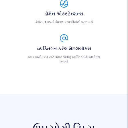
ડોમેન એક્સ્ટેન્શન્સ
ડોમેન TLDs ની વિશાળ પસંદગીમાંથી પસંદ કરો
વ્યક્તિગત કરેલ મેઇલબોક્સ
વ્યાવસાયીકરણ માટે તમારું પોતાનું વ્યક્તિગત મેઇલબોક્સ
બનાવો