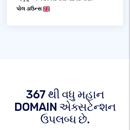
પોલ ડાઉન્સ
367 થી વધુ મહાન
DOMAIN એક્સટેન્શન
ઉપલબ્ધ છે.