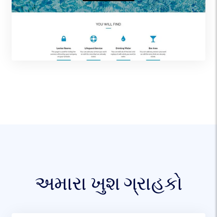
અમારા ખુશ ગ્રાહકો