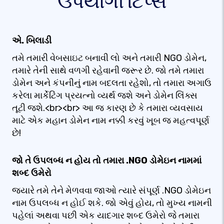
ઉપયોગી ટિપ્સ
એ. બિલાડી
તમે તમારી વેબસાઇટ બનાવી લો અને તમારી NGO ડોમેન,
તમારે તેની સાથે વળગી રહેવાની જરૂર છે. જો તમે તમારા
ડોમેન અને કંપનીનું નામ બદલતા રહેશો, તો તમારા અગાઉ
કરેલા માર્કેટિંગ પ્રયત્નો વ્યર્થ જશે અને ડોમેન લિંક્સ
તૂટી જશે.<br><br> આ જ કારણ છે કે તમારા વ્યવસાય
માટે એક મહાન ડોમેન નામ નક્કી કરવું ખૂબ જ મહત્વપૂર્ણ
છે!
જો તે ઉપલબ્ધ ન હોય તો તમારા .NGO ડોમેઇન નામમાં
શબ્દ ઉમેરો
જ્યારે તમે તેને મેળવવા જાઓ ત્યારે સંપૂર્ણ .NGO ડોમેઇન
નામ ઉપલબ્ધ ન હોઈ શકે. જો એવું હોય, તો મુખ્ય નામની
પહેલાં અથવા પછી એક યાદગાર શબ્દ ઉમેરો જે તમારા