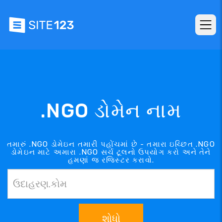
.NGO ડોમેન નામ
તમારું .NGO ડોમેઇન તમારી પહોંચમાં છે - તમારા ઇચ્છિત .NGO
ડોમેઇન માટે અમારા .NGO સર્ચ ટૂલનો ઉપયોગ કરો અને તેને
હમણાં જ રજિસ્ટર કરાવો.
શોધો