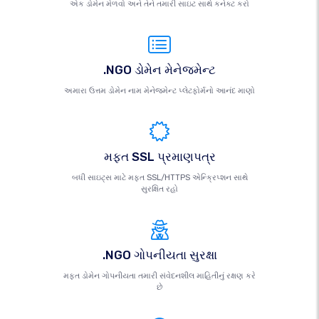
એક ડોમેન મેળવો અને તેને તમારી સાઇટ સાથે કનેક્ટ કરો
.NGO ડોમેન મેનેજમેન્ટ
અમારા ઉત્તમ ડોમેન નામ મેનેજમેન્ટ પ્લેટફોર્મનો આનંદ માણો
મફત SSL પ્રમાણપત્ર
બધી સાઇટ્સ માટે મફત SSL/HTTPS એન્ક્રિપ્શન સાથે
સુરક્ષિત રહો
.NGO ગોપનીયતા સુરક્ષા
મફત ડોમેન ગોપનીયતા તમારી સંવેદનશીલ માહિતીનું રક્ષણ કરે
છે