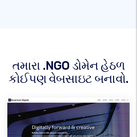
તમારા .NGO ડોમેન હેઠળ
કોઈપણ વેબસાઇટ બનાવો.