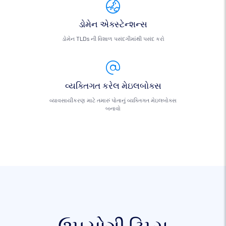
ડોમેન એક્સ્ટેન્શન્સ
ડોમેન TLDs ની વિશાળ પસંદગીમાંથી પસંદ કરો
વ્યક્તિગત કરેલ મેઇલબોક્સ
વ્યાવસાયીકરણ માટે તમારું પોતાનું વ્યક્તિગત મેઇલબોક્સ
બનાવો