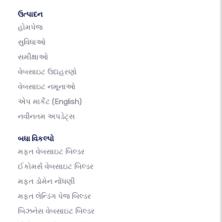
ઉત્પાદન
હોમપેજ
સુવિધાઓ
સમીક્ષાઓ
વેબસાઇટ ઉદાહરણો
વેબસાઇટ નમૂનાઓ
એપ માર્કેટ
(English)
નવીનતમ અપડેટ્સ
બધા વિકલ્પો
મફત વેબસાઇટ બિલ્ડર
ઈકોમર્સ વેબસાઇટ બિલ્ડર
મફત ડોમેન નોંધણી
મફત લેન્ડિંગ પેજ બિલ્ડર
બિઝનેસ વેબસાઇટ બિલ્ડર