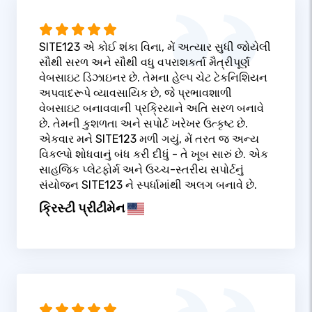
SITE123 એ કોઈ શંકા વિના, મેં અત્યાર સુધી જોયેલી
સૌથી સરળ અને સૌથી વધુ વપરાશકર્તા મૈત્રીપૂર્ણ
વેબસાઇટ ડિઝાઇનર છે. તેમના હેલ્પ ચેટ ટેકનિશિયન
અપવાદરૂપે વ્યાવસાયિક છે, જે પ્રભાવશાળી
વેબસાઇટ બનાવવાની પ્રક્રિયાને અતિ સરળ બનાવે
છે. તેમની કુશળતા અને સપોર્ટ ખરેખર ઉત્કૃષ્ટ છે.
એકવાર મને SITE123 મળી ગયું, મેં તરત જ અન્ય
વિકલ્પો શોધવાનું બંધ કરી દીધું - તે ખૂબ સારું છે. એક
સાહજિક પ્લેટફોર્મ અને ઉચ્ચ-સ્તરીય સપોર્ટનું
સંયોજન SITE123 ને સ્પર્ધામાંથી અલગ બનાવે છે.
ક્રિસ્ટી પ્રીટીમેન