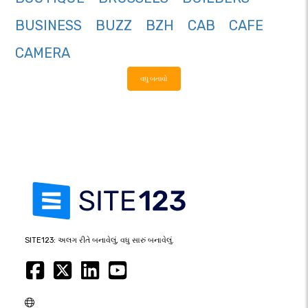
BUSINESS
BUZZ
BZH
CAB
CAFE
CAMERA
વધુ બતાવો
SITE123: અલગ રીતે બનાવેલું, વધુ સારું બનાવેલું.