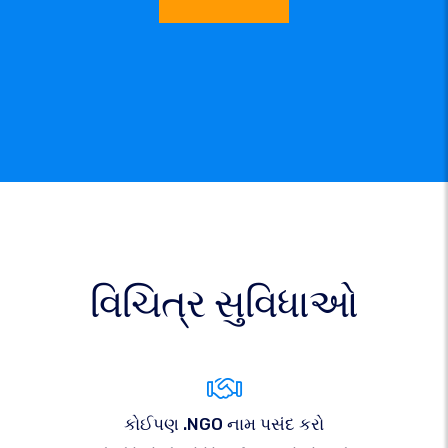
વિચિત્ર સુવિધાઓ
કોઈપણ .NGO નામ પસંદ કરો