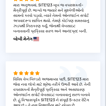
મારા અનુભવમાં, SITE123 ખૂબ જ વપરાશકર્તા-
મૈત્રીપૂર્ણ છે. ભાગ્યે જ જ્યારે મને મુશ્કેલીઓનો
સામનો કરવો પડ્યો, ત્યારે તેમનો ઓનલાઈન સપોર્ટ
અપવાદરૂપ સાબિત થયો. તેમણે કોઈપણ સમસ્યાનું
ઝડપથી નિરાકરણ કર્યું, જેનાથી વેબસાઇટ
બનાવવાની પ્રક્રિયા સરળ અને આનંદપ્રદ બની.
બોબી મેનેગ
વિવિધ વેબ બિલ્ડરો અજમાવ્યા પછી, SITE123 મારા
જેવા નવા લોકો માટે શ્રેષ્ઠ તરીકે ઉભરી આવે છે. તેની
વપરાશકર્તા મૈત્રીપૂર્ણ પ્રક્રિયા અને અસાધારણ
ઓનલાઈન સપોર્ટ વેબસાઇટ બનાવવાનું સરળ બનાવે
છે. હું વિશ્વાસપૂર્વક SITE123 ને સંપૂર્ણ 5-સ્ટાર રેટિંગ
આપું છું - તે નવા નિશાળીયા માટે યોગ્ય છે.