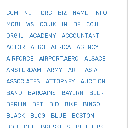
COM
NET
ORG
BIZ
NAME
INFO
MOBI
WS
CO.UK
IN
DE
CO.IL
ORG.IL
ACADEMY
ACCOUNTANT
ACTOR
AERO
AFRICA
AGENCY
AIRFORCE
AIRPORT.AERO
ALSACE
AMSTERDAM
ARMY
ART
ASIA
ASSOCIATES
ATTORNEY
AUCTION
BAND
BARGAINS
BAYERN
BEER
BERLIN
BET
BID
BIKE
BINGO
BLACK
BLOG
BLUE
BOSTON
BOUTIQUE
BRUSSELS
BUILDERS