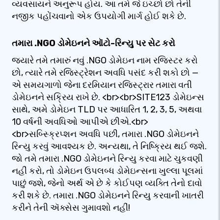
વ્યવસાયને અનુરૂપ હોય. આ તમે જે ઇચ્છો છો તેની
નજીક પહોંચવાનો એક ઉપયોગી માર્ગ હોઈ શકે છે.
તમારા .NGO ડોમેઇનને ઑટો-રિન્યુ પર સેટ કરો
જ્યારે તમે તમારું નવું .NGO ડોમેઇન નામ રજિસ્ટર કરો
છો, ત્યારે તમે રજિસ્ટ્રેશન અવધિ પસંદ કરી શકો છો —
એ સમયગાળો જેના દરમિયાન રજિસ્ટ્રાર તમારા વતી
ડોમેઇનને સક્રિય રાખે છે. <br><br>SITE123 ડોમેઇન્સ
સાથે, અમે ડોમેઇન TLD પર આધારિત 1, 2, 3, 5, અથવા
10 વર્ષની અવધિઓ આપીએ છીએ.<br>
<br>સબ્સ્ક્રિપ્શન અવધિ પછી, તમારા .NGO ડોમેઇનને
રિન્યુ કરવું આવશ્યક છે. અન્યથા, તે નિષ્ક્રિય થઈ જશે.
જો તમે તમારા .NGO ડોમેઇનને રિન્યુ કરવા માટે ચુકવણી
નહીં કરો, તો ડોમેઇન ઉપલબ્ધ ડોમેઇન્સના ખુલ્લા પૂલમાં
પાછું જશે, જેનો અર્થ એ છે કે કોઈપણ વ્યક્તિ તેનો દાવો
કરી શકે છે. તમારા .NGO ડોમેઇનને રિન્યુ કરવાની ખાતરી
કરીને તેની ઍક્સેસ ગુમાવશો નહીં!