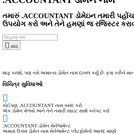
તમારું .ACCOUNTANT ડોમેઇન તમારી પહોંચ
ઉપયોગ કરો અને તેને હમણાં જ રજિસ્ટર કરાવ
શોધો
માફ કરશો, પણ તમે અમાન્ય ડોમેન નામ દાખલ કર્યું છે. કૃપા કરીને મા
વિચિત્ર સુવિધાઓ
કોઈપણ .ACCOUNTANT નામ પસંદ કરો
એક ડોમેન મેળવો અને તેને તમારી સાઇટ સાથે કનેક્ટ કરો
.ACCOUNTANT ડોમેન મેનેજમેન્ટ
અમારા ઉત્તમ ડોમેન નામ મેનેજમેન્ટ પ્લેટફોર્મનો આનંદ માણો