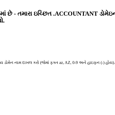
માં છે - તમારા ઇચ્છિત .ACCOUNTANT ડોમે
ો.
ન્ય ડોમેન નામ દાખલ કરો (જેમાં ફક્ત az, AZ, 0-9 અને હાઇફન (-) હોય).