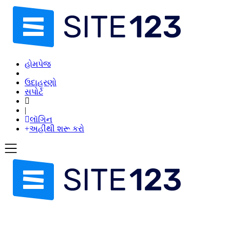
હોમપેજ
ઉદાહરણો
સપોર્ટ
|
લૉગિન
અહીંથી શરૂ કરો