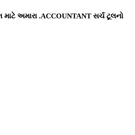
ઇન માટે અમારા .ACCOUNTANT સર્ચ ટૂલનો