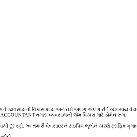
ટ અને વ્યવસાયનો વિકાસ થાય અને તમે અલગ અલગ રીતે વ્યવસાય વેચવા 
ો. ACCOUNTANT તમારા વ્યવસાયની જેમ વિકાસ માટે ડોમેન રૂમ.
ાથી દૂર રહો. આ તમારી વેબસાઇટને ટાઇપિંગ ભૂલોને કારણે ટ્રાફિક ગુ
ખરીદો