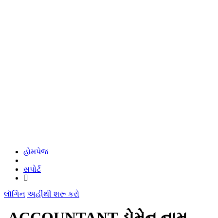
હોમપેજ
સપોર્ટ
લૉગિન
અહીંથી શરૂ કરો
.ACCOUNTANT ડોમેન નામ