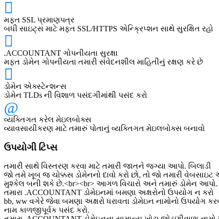
મફત SSL પ્રમાણપત્ર
બધી સાઇટ્સ માટે મફત SSL/HTTPS એન્ક્રિપ્શન સાથે સુરક્ષિત રહો
.ACCOUNTANT ગોપનીયતા સુરક્ષા
મફત ડોમેન ગોપનીયતા તમારી સંવેદનશીલ માહિતીનું રક્ષણ કરે છે
ડોમેન એક્સ્ટેન્શન્સ
ડોમેન TLDs ની વિશાળ પસંદગીમાંથી પસંદ કરો
વ્યક્તિગત કરેલ મેઇલબોક્સ
વ્યાવસાયીકરણ માટે તમારું પોતાનું વ્યક્તિગત મેઇલબોક્સ બનાવો
ઉપયોગી ટિપ્સ
તમારી સાથે વિસ્તરણ કરવા માટે તમારી જાતને જગ્યા આપો. બિલાડી
જો તમે ખૂબ જ ચોક્કસ ડોમેનનો દાવો કરો છો, તો જો તમારી વેબસાઇ
મુશ્કેલ બની શકે છે.<br><br> આગળ વિચારો અને તમારું ડોમેન આપ
તમારા .ACCOUNTANT ડોમેઇનમાં બમણા અક્ષરોનો ઉપયોગ ન કરો
bb, ww વગેરે જેવા બમણા અક્ષરો ધરાવતા ડોમેઇન નામોનો ઉપયોગ કરવ
નામ કાળજીપૂર્વક પસંદ કરો.
તમારા .ACCOUNTANT ડોમેઇનના સામાન્ય ખોટા જોડણીવાળા નામો 