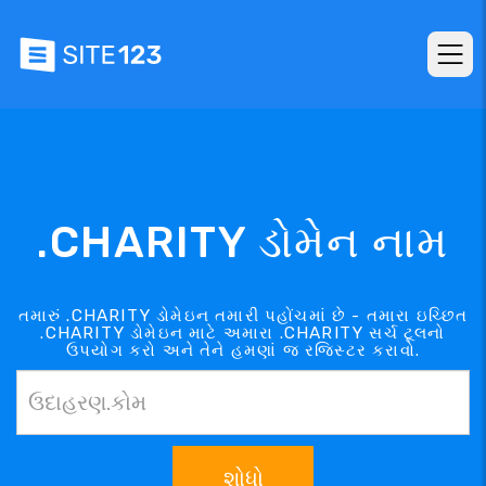
.CHARITY ડોમેન નામ
તમારું .CHARITY ડોમેઇન તમારી પહોંચમાં છે - તમારા ઇચ્છિત
.CHARITY ડોમેઇન માટે અમારા .CHARITY સર્ચ ટૂલનો
ઉપયોગ કરો અને તેને હમણાં જ રજિસ્ટર કરાવો.
શોધો