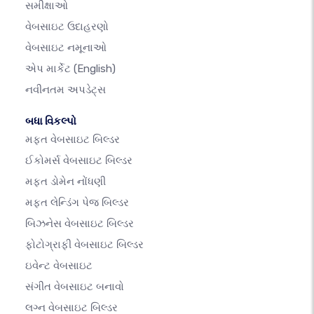
સમીક્ષાઓ
વેબસાઇટ ઉદાહરણો
વેબસાઇટ નમૂનાઓ
એપ માર્કેટ
(English)
નવીનતમ અપડેટ્સ
બધા વિકલ્પો
મફત વેબસાઇટ બિલ્ડર
ઈકોમર્સ વેબસાઇટ બિલ્ડર
મફત ડોમેન નોંધણી
મફત લેન્ડિંગ પેજ બિલ્ડર
બિઝનેસ વેબસાઇટ બિલ્ડર
ફોટોગ્રાફી વેબસાઇટ બિલ્ડર
ઇવેન્ટ વેબસાઇટ
સંગીત વેબસાઇટ બનાવો
લગ્ન વેબસાઇટ બિલ્ડર