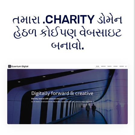
તમારા .CHARITY ડોમેન
હેઠળ કોઈપણ વેબસાઇટ
બનાવો.