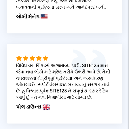
ઝડપથી નિરાકરણ કર્યું, જેનાથી વેબસાઇટ
બનાવવાની પ્રક્રિયા સરળ અને આનંદપ્રદ બની.
બોબી મેનેગ
વિવિધ વેબ બિલ્ડરો અજમાવ્યા પછી, SITE123 મારા
જેવા નવા લોકો માટે શ્રેષ્ઠ તરીકે ઉભરી આવે છે. તેની
વપરાશકર્તા મૈત્રીપૂર્ણ પ્રક્રિયા અને અસાધારણ
ઓનલાઈન સપોર્ટ વેબસાઇટ બનાવવાનું સરળ બનાવે
છે. હું વિશ્વાસપૂર્વક SITE123 ને સંપૂર્ણ 5-સ્ટાર રેટિંગ
આપું છું - તે નવા નિશાળીયા માટે યોગ્ય છે.
પોલ ડાઉન્સ