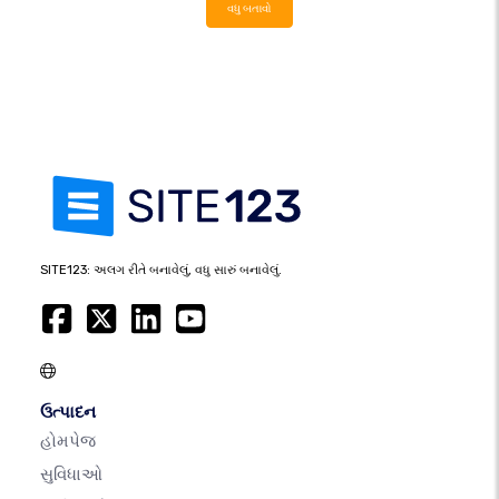
વધુ બતાવો
SITE123: અલગ રીતે બનાવેલું, વધુ સારું બનાવેલું.
ઉત્પાદન
હોમપેજ
સુવિધાઓ