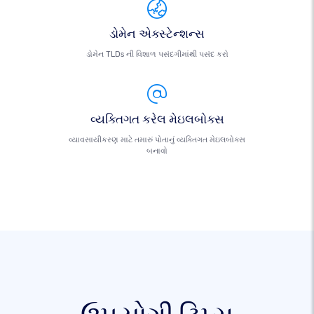
ડોમેન એક્સ્ટેન્શન્સ
ડોમેન TLDs ની વિશાળ પસંદગીમાંથી પસંદ કરો
વ્યક્તિગત કરેલ મેઇલબોક્સ
વ્યાવસાયીકરણ માટે તમારું પોતાનું વ્યક્તિગત મેઇલબોક્સ
બનાવો