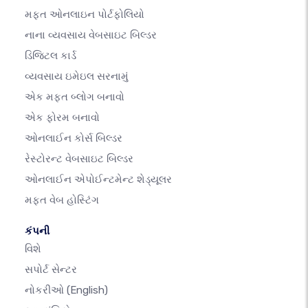
મફત ઓનલાઇન પોર્ટફોલિયો
નાના વ્યવસાય વેબસાઇટ બિલ્ડર
ડિજિટલ કાર્ડ
વ્યવસાય ઇમેઇલ સરનામું
એક મફત બ્લોગ બનાવો
એક ફોરમ બનાવો
ઓનલાઈન કોર્સ બિલ્ડર
રેસ્ટોરન્ટ વેબસાઇટ બિલ્ડર
ઓનલાઈન એપોઈન્ટમેન્ટ શેડ્યૂલર
મફત વેબ હોસ્ટિંગ
કંપની
વિશે
સપોર્ટ સેન્ટર
નોકરીઓ
(English)