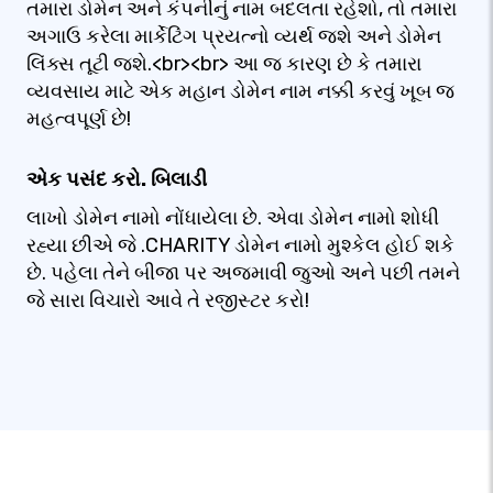
તમારા ડોમેન અને કંપનીનું નામ બદલતા રહેશો, તો તમારા
અગાઉ કરેલા માર્કેટિંગ પ્રયત્નો વ્યર્થ જશે અને ડોમેન
લિંક્સ તૂટી જશે.<br><br> આ જ કારણ છે કે તમારા
વ્યવસાય માટે એક મહાન ડોમેન નામ નક્કી કરવું ખૂબ જ
મહત્વપૂર્ણ છે!
એક પસંદ કરો. બિલાડી
લાખો ડોમેન નામો નોંધાયેલા છે. એવા ડોમેન નામો શોધી
રહ્યા છીએ જે .CHARITY ડોમેન નામો મુશ્કેલ હોઈ શકે
છે. પહેલા તેને બીજા પર અજમાવી જુઓ અને પછી તમને
જે સારા વિચારો આવે તે રજીસ્ટર કરો!