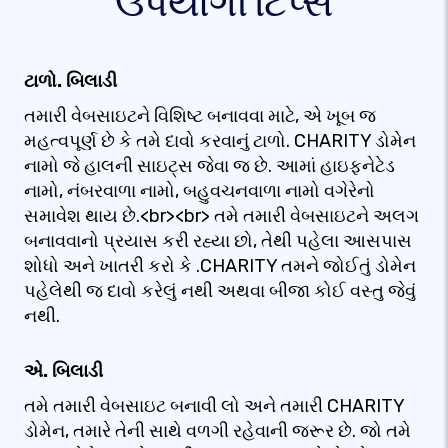
ઉપયોગી ટિપ્સ
ટાળો. બિલાડી
તમારી વેબસાઇટને વિશિષ્ટ બનાવવા માટે, એ ખૂબ જ
મહત્વપૂર્ણ છે કે તમે દાવો કરવાનું ટાળો. CHARITY ડોમેન
નામો જે હાલની સાઇટ્સ જેવા જ છે. આમાં હાઇફનેટેડ
નામો, નંબરવાળા નામો, બહુવચનવાળા નામો વગેરેનો
સમાવેશ થાય છે.<br><br> તમે તમારી વેબસાઇટને અલગ
બનાવવાનો પ્રયાસ કરી રહ્યા છો, તેથી પહેલા આસપાસ
શોધો અને ખાતરી કરો કે .CHARITY તમને જોઈતું ડોમેન
પહેલેથી જ દાવો કરેલું નથી અથવા બીજા કોઈ વસ્તુ જેવું
નથી.
એ. બિલાડી
તમે તમારી વેબસાઇટ બનાવી લો અને તમારી CHARITY
ડોમેન, તમારે તેની સાથે વળગી રહેવાની જરૂર છે. જો તમે