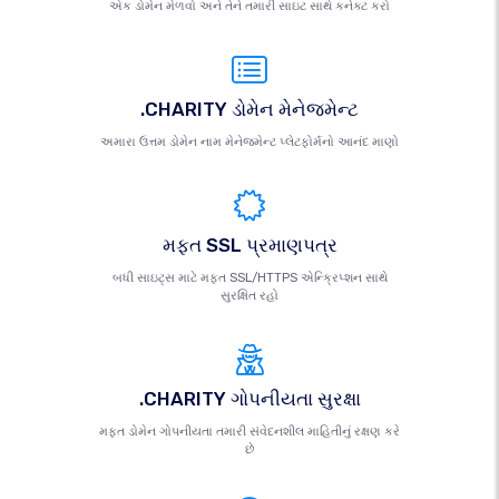
એક ડોમેન મેળવો અને તેને તમારી સાઇટ સાથે કનેક્ટ કરો
.CHARITY ડોમેન મેનેજમેન્ટ
અમારા ઉત્તમ ડોમેન નામ મેનેજમેન્ટ પ્લેટફોર્મનો આનંદ માણો
મફત SSL પ્રમાણપત્ર
બધી સાઇટ્સ માટે મફત SSL/HTTPS એન્ક્રિપ્શન સાથે
સુરક્ષિત રહો
.CHARITY ગોપનીયતા સુરક્ષા
મફત ડોમેન ગોપનીયતા તમારી સંવેદનશીલ માહિતીનું રક્ષણ કરે
છે