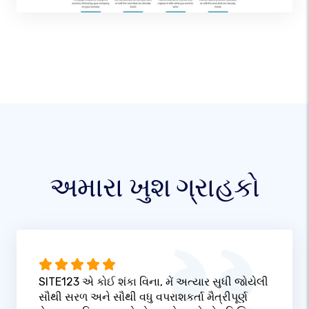
અમારા ખુશ ગ્રાહકો
SITE123 એ કોઈ શંકા વિના, મેં અત્યાર સુધી જોયેલી
સૌથી સરળ અને સૌથી વધુ વપરાશકર્તા મૈત્રીપૂર્ણ