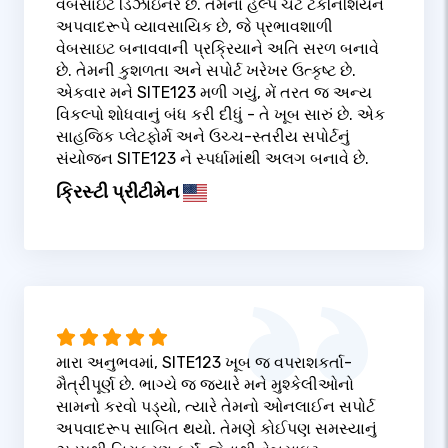
વેબસાઇટ ડિઝાઇનર છે. તેમના હેલ્પ ચેટ ટેકનિશિયન
અપવાદરૂપે વ્યાવસાયિક છે, જે પ્રભાવશાળી
વેબસાઇટ બનાવવાની પ્રક્રિયાને અતિ સરળ બનાવે
છે. તેમની કુશળતા અને સપોર્ટ ખરેખર ઉત્કૃષ્ટ છે.
એકવાર મને SITE123 મળી ગયું, મેં તરત જ અન્ય
વિકલ્પો શોધવાનું બંધ કરી દીધું - તે ખૂબ સારું છે. એક
સાહજિક પ્લેટફોર્મ અને ઉચ્ચ-સ્તરીય સપોર્ટનું
સંયોજન SITE123 ને સ્પર્ધામાંથી અલગ બનાવે છે.
ક્રિસ્ટી પ્રીટીમેન
મારા અનુભવમાં, SITE123 ખૂબ જ વપરાશકર્તા-
મૈત્રીપૂર્ણ છે. ભાગ્યે જ જ્યારે મને મુશ્કેલીઓનો
સામનો કરવો પડ્યો, ત્યારે તેમનો ઓનલાઈન સપોર્ટ
અપવાદરૂપ સાબિત થયો. તેમણે કોઈપણ સમસ્યાનું