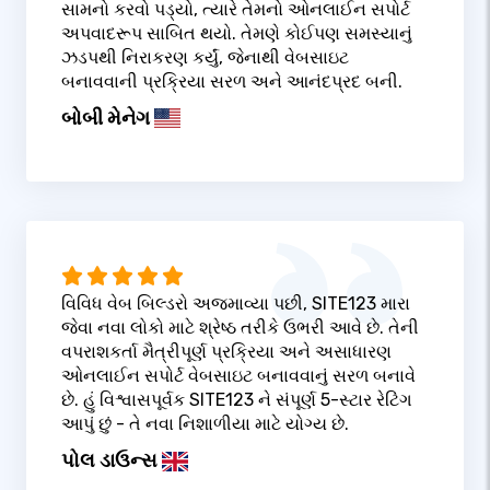
સામનો કરવો પડ્યો, ત્યારે તેમનો ઓનલાઈન સપોર્ટ
અપવાદરૂપ સાબિત થયો. તેમણે કોઈપણ સમસ્યાનું
ઝડપથી નિરાકરણ કર્યું, જેનાથી વેબસાઇટ
બનાવવાની પ્રક્રિયા સરળ અને આનંદપ્રદ બની.
બોબી મેનેગ
વિવિધ વેબ બિલ્ડરો અજમાવ્યા પછી, SITE123 મારા
જેવા નવા લોકો માટે શ્રેષ્ઠ તરીકે ઉભરી આવે છે. તેની
વપરાશકર્તા મૈત્રીપૂર્ણ પ્રક્રિયા અને અસાધારણ
ઓનલાઈન સપોર્ટ વેબસાઇટ બનાવવાનું સરળ બનાવે
છે. હું વિશ્વાસપૂર્વક SITE123 ને સંપૂર્ણ 5-સ્ટાર રેટિંગ
આપું છું - તે નવા નિશાળીયા માટે યોગ્ય છે.
પોલ ડાઉન્સ