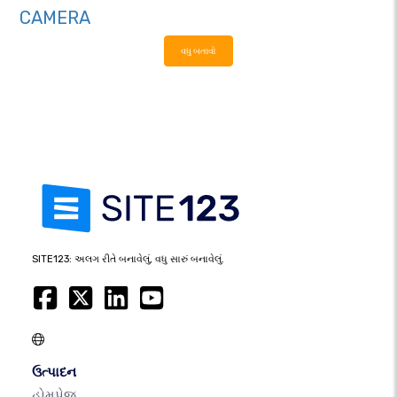
CAMERA
વધુ બતાવો
SITE123: અલગ રીતે બનાવેલું, વધુ સારું બનાવેલું.
ઉત્પાદન
હોમપેજ