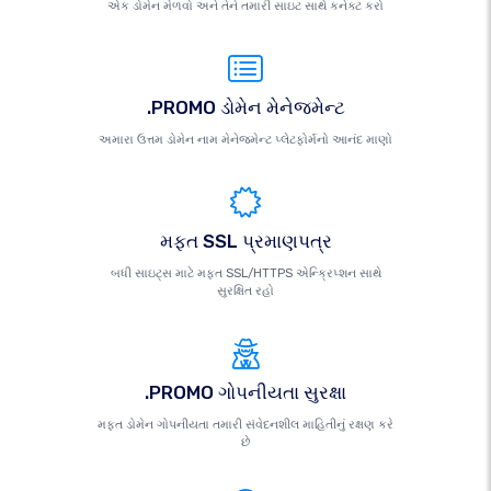
એક ડોમેન મેળવો અને તેને તમારી સાઇટ સાથે કનેક્ટ કરો
.PROMO ડોમેન મેનેજમેન્ટ
અમારા ઉત્તમ ડોમેન નામ મેનેજમેન્ટ પ્લેટફોર્મનો આનંદ માણો
મફત SSL પ્રમાણપત્ર
બધી સાઇટ્સ માટે મફત SSL/HTTPS એન્ક્રિપ્શન સાથે
સુરક્ષિત રહો
.PROMO ગોપનીયતા સુરક્ષા
મફત ડોમેન ગોપનીયતા તમારી સંવેદનશીલ માહિતીનું રક્ષણ કરે
છે