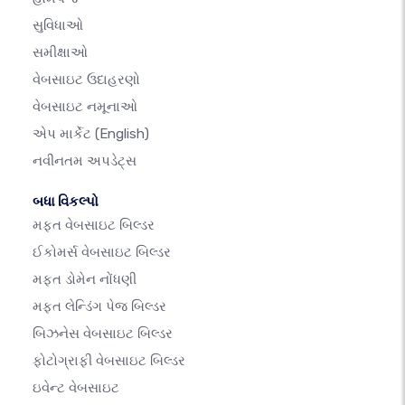
સુવિધાઓ
સમીક્ષાઓ
વેબસાઇટ ઉદાહરણો
વેબસાઇટ નમૂનાઓ
એપ માર્કેટ
(English)
નવીનતમ અપડેટ્સ
બધા વિકલ્પો
મફત વેબસાઇટ બિલ્ડર
ઈકોમર્સ વેબસાઇટ બિલ્ડર
મફત ડોમેન નોંધણી
મફત લેન્ડિંગ પેજ બિલ્ડર
બિઝનેસ વેબસાઇટ બિલ્ડર
ફોટોગ્રાફી વેબસાઇટ બિલ્ડર
ઇવેન્ટ વેબસાઇટ