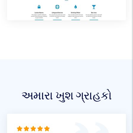
અમારા ખુશ ગ્રાહકો