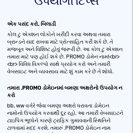
ઉપયોગી ટિપ્સ
એક પસંદ કરો. બિલાડી
કોલ ટુ એક્શન લોકોને ખરીદી કરવા અથવા તમારા
બ્રાન્ડને યાદ રાખવા માટે પ્રોત્સાહિત કરી શકે છે. તે
મજબૂત અને વિશિષ્ટ હોવું જરૂરી છે. આ કોલ ટુ એક્શન
તમારા માટે પણ હોઈ શકે છે. PROMO ડોમેન નામ!<br>
<br> વિવિધ વિકલ્પો સાથે પ્રયોગ કરો અને તમારી
વેબસાઇટ અને વ્યવસાય માટે શું કામ કરે છે તે શોધો.
તમારા .PROMO ડોમેઇનમાં બમણા અક્ષરોનો ઉપયોગ ન
કરો
bb, ww વગેરે જેવા બમણા અક્ષરો ધરાવતા ડોમેઇન
નામોનો ઉપયોગ કરવાથી દૂર રહો. આ તમારી વેબસાઇટને
ટાઇપિંગ ભૂલોને કારણે ટ્રાફિક ગુમાવવાની સ્થિતિને
ટાળવામાં મદદ કરશે. તમારું .PROMO ડોમેઇન નામ