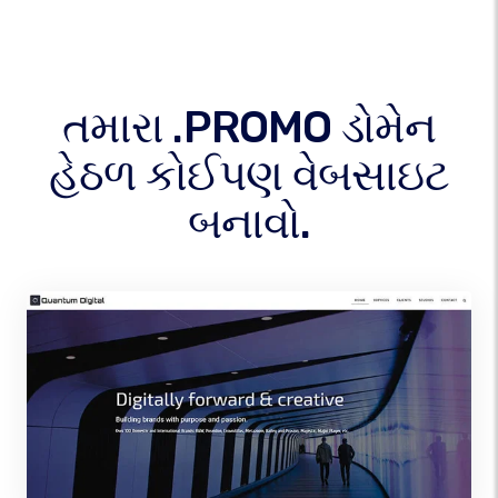
તમારા .PROMO ડોમેન
હેઠળ કોઈપણ વેબસાઇટ
બનાવો.