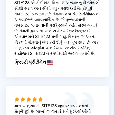
SITE123 એ કોઈ શંકા વિના, મેં અત્યાર સુધી જોયેલી
સૌથી સરળ અને સૌથી વધુ વપરાશકર્તા મૈત્રીપૂર્ણ
વેબસાઇટ ડિઝાઇનર છે. તેમના હેલ્પ ચેટ ટેકનિશિયન
અપવાદરૂપે વ્યાવસાયિક છે, જે પ્રભાવશાળી
વેબસાઇટ બનાવવાની પ્રક્રિયાને અતિ સરળ બનાવે
છે. તેમની કુશળતા અને સપોર્ટ ખરેખર ઉત્કૃષ્ટ છે.
એકવાર મને SITE123 મળી ગયું, મેં તરત જ અન્ય
વિકલ્પો શોધવાનું બંધ કરી દીધું - તે ખૂબ સારું છે. એક
સાહજિક પ્લેટફોર્મ અને ઉચ્ચ-સ્તરીય સપોર્ટનું
સંયોજન SITE123 ને સ્પર્ધામાંથી અલગ બનાવે છે.
ક્રિસ્ટી પ્રીટીમેન
મારા અનુભવમાં, SITE123 ખૂબ જ વપરાશકર્તા-
મૈત્રીપૂર્ણ છે. ભાગ્યે જ જ્યારે મને મુશ્કેલીઓનો