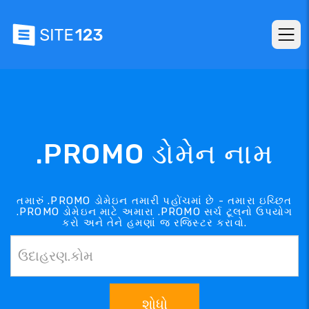
.PROMO ડોમેન નામ
તમારું .PROMO ડોમેઇન તમારી પહોંચમાં છે - તમારા ઇચ્છિત
.PROMO ડોમેઇન માટે અમારા .PROMO સર્ચ ટૂલનો ઉપયોગ
કરો અને તેને હમણાં જ રજિસ્ટર કરાવો.
શોધો