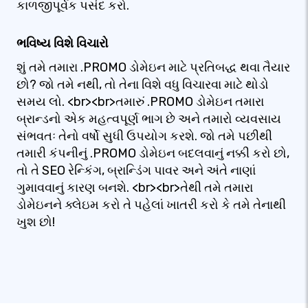
કાળજીપૂર્વક પસંદ કરો.
ભવિષ્ય વિશે વિચારો
શું તમે તમારા .PROMO ડોમેઇન માટે પ્રતિબદ્ધ થવા તૈયાર
છો? જો તમે નથી, તો તેના વિશે વધુ વિચારવા માટે થોડો
સમય લો. <br><br>તમારું .PROMO ડોમેઇન તમારા
બ્રાન્ડનો એક મહત્વપૂર્ણ ભાગ છે અને તમારો વ્યવસાય
સંભવતઃ તેનો વર્ષો સુધી ઉપયોગ કરશે. જો તમે પછીથી
તમારી કંપનીનું .PROMO ડોમેઇન બદલવાનું નક્કી કરો છો,
તો તે SEO રેન્કિંગ, બ્રાન્ડિંગ પાવર અને અંતે નાણાં
ગુમાવવાનું કારણ બનશે. <br><br>તેથી તમે તમારા
ડોમેઇનને ક્લેઇમ કરો તે પહેલાં ખાતરી કરો કે તમે તેનાથી
ખુશ છો!