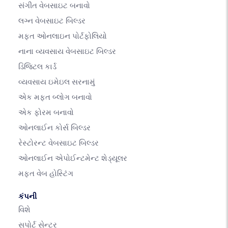
સંગીત વેબસાઇટ બનાવો
લગ્ન વેબસાઇટ બિલ્ડર
મફત ઓનલાઇન પોર્ટફોલિયો
નાના વ્યવસાય વેબસાઇટ બિલ્ડર
ડિજિટલ કાર્ડ
વ્યવસાય ઇમેઇલ સરનામું
એક મફત બ્લોગ બનાવો
એક ફોરમ બનાવો
ઓનલાઈન કોર્સ બિલ્ડર
રેસ્ટોરન્ટ વેબસાઇટ બિલ્ડર
ઓનલાઈન એપોઈન્ટમેન્ટ શેડ્યૂલર
મફત વેબ હોસ્ટિંગ
કંપની
વિશે
સપોર્ટ સેન્ટર