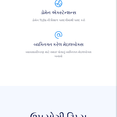
ડોમેન એક્સ્ટેન્શન્સ
ડોમેન TLDs ની વિશાળ પસંદગીમાંથી પસંદ કરો
વ્યક્તિગત કરેલ મેઇલબોક્સ
વ્યાવસાયીકરણ માટે તમારું પોતાનું વ્યક્તિગત મેઇલબોક્સ
બનાવો