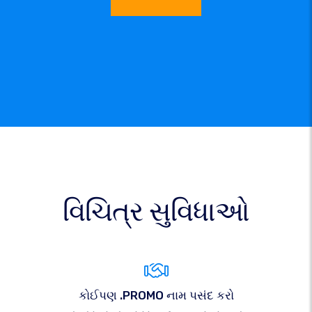
વિચિત્ર સુવિધાઓ
કોઈપણ .PROMO નામ પસંદ કરો