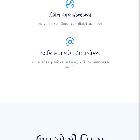
ડોમેન એક્સ્ટેન્શન્સ
ડોમેન TLDs ની વિશાળ પસંદગીમાંથી પસંદ કરો
વ્યક્તિગત કરેલ મેઇલબોક્સ
વ્યાવસાયીકરણ માટે તમારું પોતાનું વ્યક્તિગત મેઇલબોક્સ
બનાવો