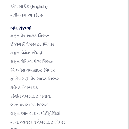
એપ માર્કેટ
(English)
નવીનતમ અપડેટ્સ
બધા વિકલ્પો
મફત વેબસાઇટ બિલ્ડર
ઈકોમર્સ વેબસાઇટ બિલ્ડર
મફત ડોમેન નોંધણી
મફત લેન્ડિંગ પેજ બિલ્ડર
બિઝનેસ વેબસાઇટ બિલ્ડર
ફોટોગ્રાફી વેબસાઇટ બિલ્ડર
ઇવેન્ટ વેબસાઇટ
સંગીત વેબસાઇટ બનાવો
લગ્ન વેબસાઇટ બિલ્ડર
મફત ઓનલાઇન પોર્ટફોલિયો
નાના વ્યવસાય વેબસાઇટ બિલ્ડર