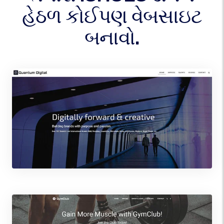
હેઠળ કોઈપણ વેબસાઇટ
બનાવો.