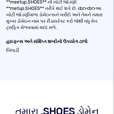
**meetup.SHOES** ની ખોટી જોડણી
**metup.SHOES** તરીકે થઈ શકે છે. <br><br>આ
ખોટી જોડણીવાળા ડોમેઇન્સને ખરીદો અને તેમને તમારા
મુખ્ય ડોમેઇન નામ પર રીડાયરેક્ટ કરો જેથી વધુ વેબ
ટ્રાફિક મેળવવામાં મદદ મળે.
હાઇફન્સ અને સંક્ષિપ્ત શબ્દોનો ઉપયોગ ટાળો
બિલાડી
તમારા .SHOES ડોમેન