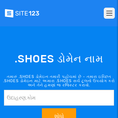
.SHOES ડોમેન નામ
તમારું .SHOES ડોમેઇન તમારી પહોંચમાં છે - તમારા ઇચ્છિત
.SHOES ડોમેઇન માટે અમારા .SHOES સર્ચ ટૂલનો ઉપયોગ કરો
અને તેને હમણાં જ રજિસ્ટર કરાવો.
શોધો