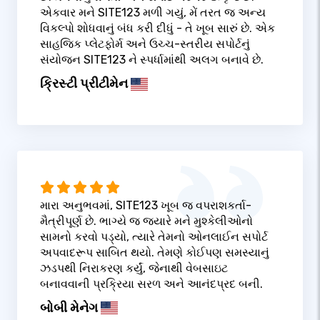
એકવાર મને SITE123 મળી ગયું, મેં તરત જ અન્ય
વિકલ્પો શોધવાનું બંધ કરી દીધું - તે ખૂબ સારું છે. એક
સાહજિક પ્લેટફોર્મ અને ઉચ્ચ-સ્તરીય સપોર્ટનું
સંયોજન SITE123 ને સ્પર્ધામાંથી અલગ બનાવે છે.
ક્રિસ્ટી પ્રીટીમેન
મારા અનુભવમાં, SITE123 ખૂબ જ વપરાશકર્તા-
મૈત્રીપૂર્ણ છે. ભાગ્યે જ જ્યારે મને મુશ્કેલીઓનો
સામનો કરવો પડ્યો, ત્યારે તેમનો ઓનલાઈન સપોર્ટ
અપવાદરૂપ સાબિત થયો. તેમણે કોઈપણ સમસ્યાનું
ઝડપથી નિરાકરણ કર્યું, જેનાથી વેબસાઇટ
બનાવવાની પ્રક્રિયા સરળ અને આનંદપ્રદ બની.
બોબી મેનેગ