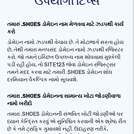
ઉપયોગી ટિપ્સ
તમારું .SHOES ડોમેઇન નામ મેળવવા માટે ઝડપથી કાર્ય
કરો
ડોમેઇન નામો ઝડપથી વેચાય છે. તે મોટાભાગે સસ્તા હોય
છે, તેથી તમારા મનપસંદ ડોમેઇન નામો ઝડપથી રજિસ્ટર
કરો. જો તમને ઇચ્છિત ઉપલબ્ધ નામ શોધવામાં મુશ્કેલી
પડી રહી હોય, તો SITE123 જેવા ડોમેઇન રજિસ્ટ્રાર
તમને મદદ કરવા માટે તમારી .SHOES ડોમેઇન શોધ
દરમિયાન વૈકલ્પિક નામો સૂચવશે.
તમારા .SHOES ડોમેઇનના સામાન્ય ખોટા જોડણીવાળા
નામો ખરીદો
તમારા .SHOES ડોમેઇનની સંભવિત ખોટી જોડણીઓ પર
ધ્યાન કેન્દ્રિત કરવું એ સુનિશ્ચિત કરવાની એક શ્રેષ્ઠ રીત
છે કે તમે ટ્રાફિક ગુમાવશો નહીં. ઉદાહરણ તરીકે,