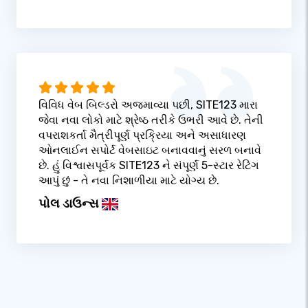
વિવિધ વેબ બિલ્ડરો અજમાવ્યા પછી, SITE123 મારા
જેવા નવા લોકો માટે શ્રેષ્ઠ તરીકે ઉભરી આવે છે. તેની
વપરાશકર્તા મૈત્રીપૂર્ણ પ્રક્રિયા અને અસાધારણ
ઓનલાઈન સપોર્ટ વેબસાઇટ બનાવવાનું સરળ બનાવે
છે. હું વિશ્વાસપૂર્વક SITE123 ને સંપૂર્ણ 5-સ્ટાર રેટિંગ
આપું છું - તે નવા નિશાળીયા માટે યોગ્ય છે.
પોલ ડાઉન્સ