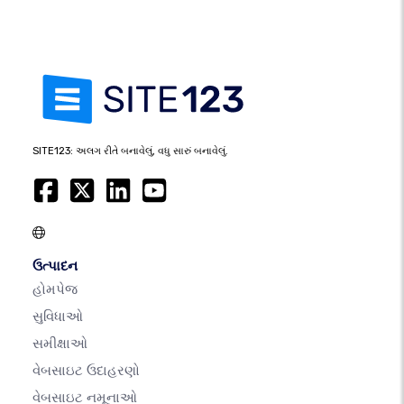
SITE123: અલગ રીતે બનાવેલું, વધુ સારું બનાવેલું.
ઉત્પાદન
હોમપેજ
સુવિધાઓ
સમીક્ષાઓ
વેબસાઇટ ઉદાહરણો
વેબસાઇટ નમૂનાઓ