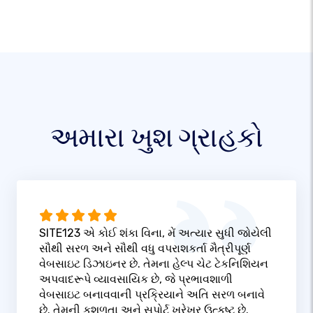
અમારા ખુશ ગ્રાહકો
SITE123 એ કોઈ શંકા વિના, મેં અત્યાર સુધી જોયેલી
સૌથી સરળ અને સૌથી વધુ વપરાશકર્તા મૈત્રીપૂર્ણ
વેબસાઇટ ડિઝાઇનર છે. તેમના હેલ્પ ચેટ ટેકનિશિયન
અપવાદરૂપે વ્યાવસાયિક છે, જે પ્રભાવશાળી
વેબસાઇટ બનાવવાની પ્રક્રિયાને અતિ સરળ બનાવે
છે. તેમની કુશળતા અને સપોર્ટ ખરેખર ઉત્કૃષ્ટ છે.