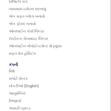
ડિજિટલ કાર્ડ
વ્યવસાય ઇમેઇલ સરનામું
એક મફત બ્લોગ બનાવો
એક ફોરમ બનાવો
ઓનલાઈન કોર્સ બિલ્ડર
રેસ્ટોરન્ટ વેબસાઇટ બિલ્ડર
ઓનલાઈન એપોઈન્ટમેન્ટ શેડ્યૂલર
મફત વેબ હોસ્ટિંગ
કંપની
વિશે
સપોર્ટ સેન્ટર
નોકરીઓ
(English)
આનુષંગિકો
નિષ્ણાતો
અમારી બ્રાન્ડ