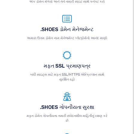
એક ડોમેન મેળવો અને તેને તમારી સાઇટ સાથે કનેક્ટ કરો
.SHOES ડોમેન મેનેજમેન્ટ
અમારા ઉત્તમ ડોમેન નામ મેનેજમેન્ટ પ્લેટફોર્મનો આનંદ માણો
મફત SSL પ્રમાણપત્ર
બધી સાઇટ્સ માટે મફત SSL/HTTPS એન્ક્રિપ્શન સાથે
સુરક્ષિત રહો
.SHOES ગોપનીયતા સુરક્ષા
મફત ડોમેન ગોપનીયતા તમારી સંવેદનશીલ માહિતીનું રક્ષણ કરે
છે