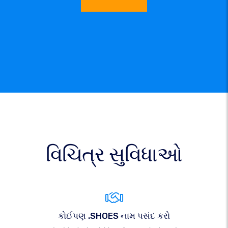
વિચિત્ર સુવિધાઓ
કોઈપણ .SHOES નામ પસંદ કરો