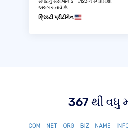
સપોર્ટનું સંયોજન SITE123 ને સ્પર્ધામાંથી
અલગ બનાવે છે.
ક્રિસ્ટી પ્રીટીમેન
367 થી વધુ
COM
NET
ORG
BIZ
NAME
INF