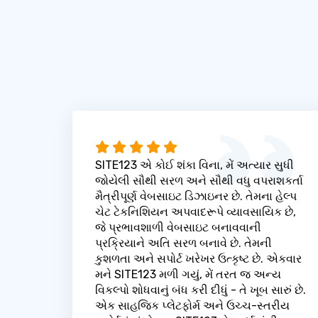
SITE123 એ કોઈ શંકા વિના, મેં અત્યાર સુધી
જોયેલી સૌથી સરળ અને સૌથી વધુ વપરાશકર્તા
મૈત્રીપૂર્ણ વેબસાઇટ ડિઝાઇનર છે. તેમના હેલ્પ
ચેટ ટેકનિશિયન અપવાદરૂપે વ્યાવસાયિક છે,
જે પ્રભાવશાળી વેબસાઇટ બનાવવાની
પ્રક્રિયાને અતિ સરળ બનાવે છે. તેમની
કુશળતા અને સપોર્ટ ખરેખર ઉત્કૃષ્ટ છે. એકવાર
મને SITE123 મળી ગયું, મેં તરત જ અન્ય
વિકલ્પો શોધવાનું બંધ કરી દીધું - તે ખૂબ સારું છે.
એક સાહજિક પ્લેટફોર્મ અને ઉચ્ચ-સ્તરીય