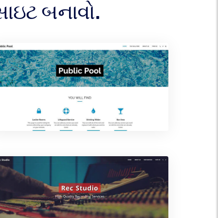
સાઇટ બનાવો.