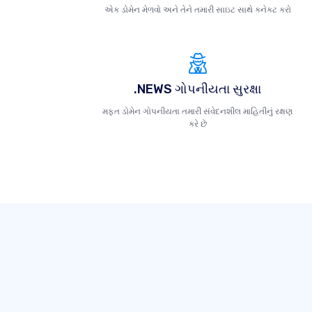
એક ડોમેન મેળવો અને તેને તમારી સાઇટ સાથે કનેક્ટ કરો
.NEWS ગોપનીયતા સુરક્ષા
મફત ડોમેન ગોપનીયતા તમારી સંવેદનશીલ માહિતીનું રક્ષણ
કરે છે