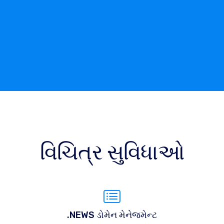
વિચિત્ર સુવિધાઓ
.NEWS ડોમેન મેનેજમેન્ટ