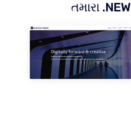
તમારા .NEW