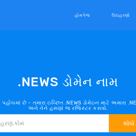
હોમપેજ
ઉદાહરણો
.NEWS ડોમેન નામ
ી પહોંચમાં છે - તમારા ઇચ્છિત .NEWS ડોમેઇન માટે અમારા .
અને તેને હમણાં જ રજિસ્ટર કરાવો.
શોધો