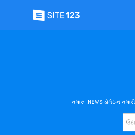
તમારું .NEWS ડોમેઇન તમાર