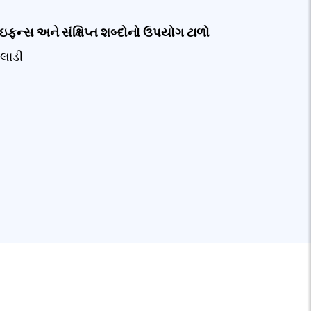
ઇફન્સ અને સંક્ષિપ્ત શબ્દોનો ઉપયોગ ટાળો
લાડી