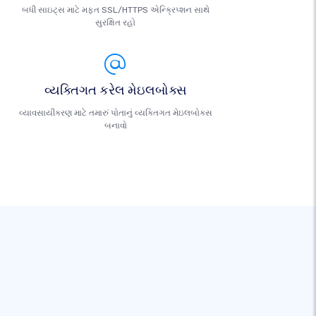
બધી સાઇટ્સ માટે મફત SSL/HTTPS એન્ક્રિપ્શન સાથે
સુરક્ષિત રહો
વ્યક્તિગત કરેલ મેઇલબોક્સ
વ્યાવસાયીકરણ માટે તમારું પોતાનું વ્યક્તિગત મેઇલબોક્સ
બનાવો