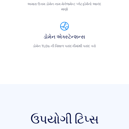
અમારા ઉત્તમ ડોમેન નામ મેનેજમેન્ટ પ્લેટફોર્મનો આનંદ
માણો
ડોમેન એક્સ્ટેન્શન્સ
ડોમેન TLDs ની વિશાળ પસંદગીમાંથી પસંદ કરો
ઉપયોગી ટિપ્સ