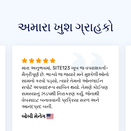
અમારા ખુશ ગ્રાહકો
મારા અનુભવમાં, SITE123 ખૂબ જ વપરાશકર્તા-
મૈત્રીપૂર્ણ છે. ભાગ્યે જ જ્યારે મને મુશ્કેલીઓનો
સામનો કરવો પડ્યો, ત્યારે તેમનો ઓનલાઈન
સપોર્ટ અપવાદરૂપ સાબિત થયો. તેમણે કોઈપણ
સમસ્યાનું ઝડપથી નિરાકરણ કર્યું, જેનાથી
વેબસાઇટ બનાવવાની પ્રક્રિયા સરળ અને
આનંદપ્રદ બની.
બોબી મેનેગ