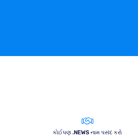
કોઈપણ .NEWS નામ પસંદ કરો