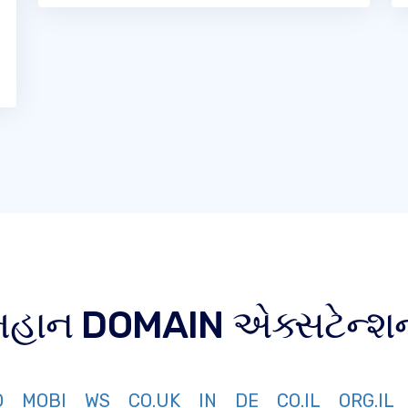
 મહાન DOMAIN એક્સટેન્શન
O
MOBI
WS
CO.UK
IN
DE
CO.IL
ORG.IL