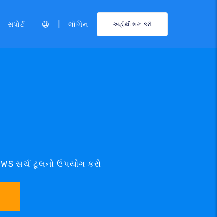
|
સપોર્ટ
લૉગિન
અહીંથી શરૂ કરો
NEWS સર્ચ ટૂલનો ઉપયોગ કરો