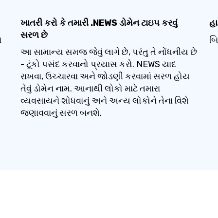
ખાતરી કરો કે તમારી .NEWS ડોમેન ટાઇપ કરવું
હા
સરળ છે
ન
બિ
આ સામાન્ય સમજ જેવું લાગે છે, પરંતુ તે નોંધનીય છે
- ટૂંકો પસંદ કરવાનો પ્રયાસ કરો. NEWS યાદ
રાખવા, ઉચ્ચારવા અને જોડણી કરવામાં સરળ હોય
તેવું ડોમેન નામ. આનાથી લોકો માટે તમારા
વ્યવસાયને શોધવાનું અને અન્ય લોકોને તેના વિશે
જણાવવાનું સરળ બનશે.