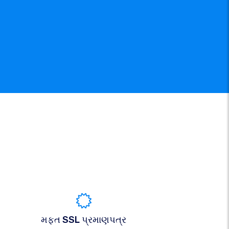
મફત SSL પ્રમાણપત્ર