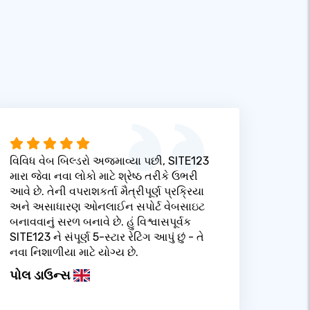
વિવિધ વેબ બિલ્ડરો અજમાવ્યા પછી, SITE123
મારા જેવા નવા લોકો માટે શ્રેષ્ઠ તરીકે ઉભરી
આવે છે. તેની વપરાશકર્તા મૈત્રીપૂર્ણ પ્રક્રિયા
અને અસાધારણ ઓનલાઈન સપોર્ટ વેબસાઇટ
બનાવવાનું સરળ બનાવે છે. હું વિશ્વાસપૂર્વક
SITE123 ને સંપૂર્ણ 5-સ્ટાર રેટિંગ આપું છું - તે
નવા નિશાળીયા માટે યોગ્ય છે.
પોલ ડાઉન્સ