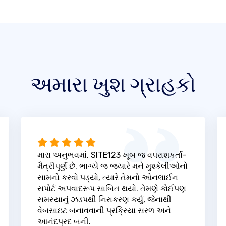
અમારા ખુશ ગ્રાહકો
મારા અનુભવમાં, SITE123 ખૂબ જ વપરાશકર્તા-
મૈત્રીપૂર્ણ છે. ભાગ્યે જ જ્યારે મને મુશ્કેલીઓનો
સામનો કરવો પડ્યો, ત્યારે તેમનો ઓનલાઈન
સપોર્ટ અપવાદરૂપ સાબિત થયો. તેમણે કોઈપણ
સમસ્યાનું ઝડપથી નિરાકરણ કર્યું, જેનાથી
વેબસાઇટ બનાવવાની પ્રક્રિયા સરળ અને
આનંદપ્રદ બની.