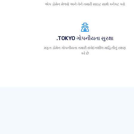
એક ડોમેન મેળવો અને તેને તમારી સાઇટ સાથે કનેક્ટ કરો
.TOKYO ગોપનીયતા સુરક્ષા
મફત ડોમેન ગોપનીયતા તમારી સંવેદનશીલ માહિતીનું રક્ષણ
કરે છે