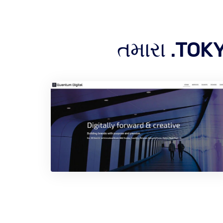
તમારા .TOK