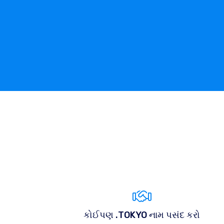
કોઈપણ .TOKYO નામ પસંદ કરો