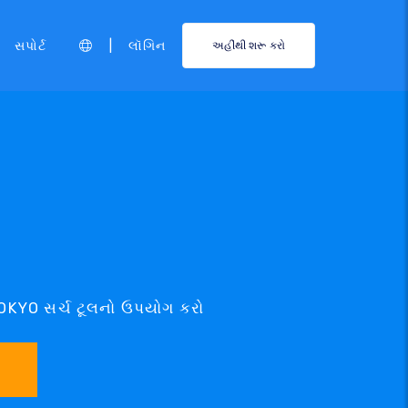
|
સપોર્ટ
લૉગિન
અહીંથી શરૂ કરો
.TOKYO સર્ચ ટૂલનો ઉપયોગ કરો