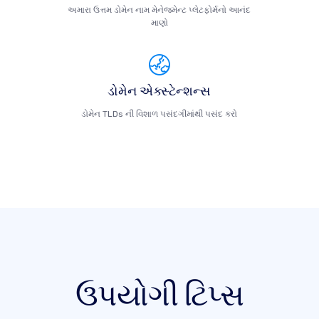
અમારા ઉત્તમ ડોમેન નામ મેનેજમેન્ટ પ્લેટફોર્મનો આનંદ
માણો
ડોમેન એક્સ્ટેન્શન્સ
ડોમેન TLDs ની વિશાળ પસંદગીમાંથી પસંદ કરો
ઉપયોગી ટિપ્સ