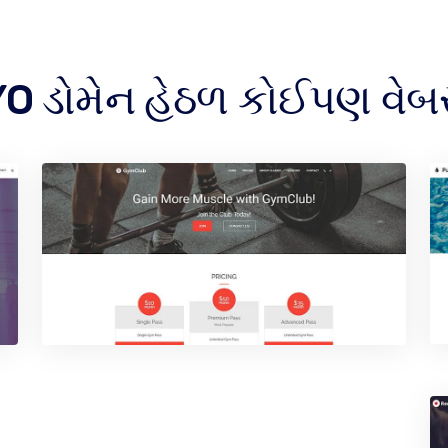
YO ડોમેન હેઠળ કોઈપણ વેબ