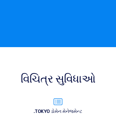
વિચિત્ર સુવિધાઓ
.TOKYO ડોમેન મેનેજમેન્ટ