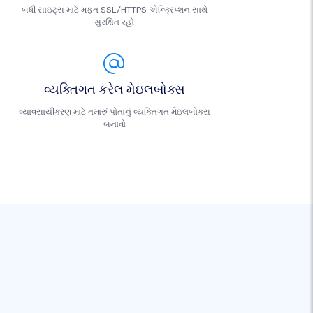
બધી સાઇટ્સ માટે મફત SSL/HTTPS એન્ક્રિપ્શન સાથે
સુરક્ષિત રહો
વ્યક્તિગત કરેલ મેઇલબોક્સ
વ્યાવસાયીકરણ માટે તમારું પોતાનું વ્યક્તિગત મેઇલબોક્સ
બનાવો