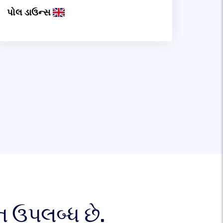
પોલ ડાઉન્સ
 ઉપલબ્ધ છે.