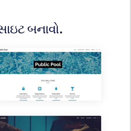
સાઇટ બનાવો.