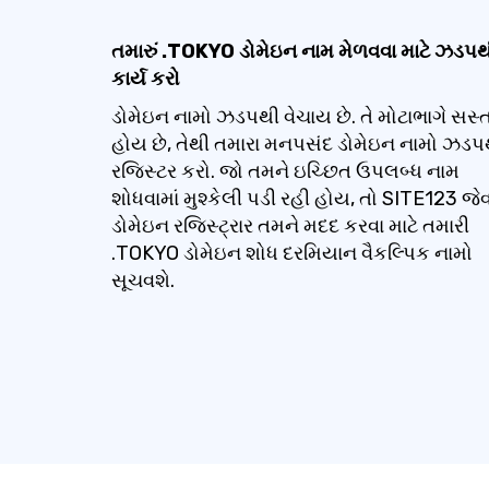
તમારું .TOKYO ડોમેઇન નામ મેળવવા માટે ઝડપથ
કાર્ય કરો
ડોમેઇન નામો ઝડપથી વેચાય છે. તે મોટાભાગે સસ્ત
હોય છે, તેથી તમારા મનપસંદ ડોમેઇન નામો ઝડપ
રજિસ્ટર કરો. જો તમને ઇચ્છિત ઉપલબ્ધ નામ
શોધવામાં મુશ્કેલી પડી રહી હોય, તો SITE123 જેવ
ડોમેઇન રજિસ્ટ્રાર તમને મદદ કરવા માટે તમારી
.TOKYO ડોમેઇન શોધ દરમિયાન વૈકલ્પિક નામો
સૂચવશે.