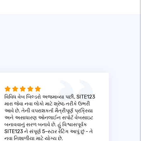
વિવિધ વેબ બિલ્ડરો અજમાવ્યા પછી, SITE123
મારા જેવા નવા લોકો માટે શ્રેષ્ઠ તરીકે ઉભરી
આવે છે. તેની વપરાશકર્તા મૈત્રીપૂર્ણ પ્રક્રિયા
અને અસાધારણ ઓનલાઈન સપોર્ટ વેબસાઇટ
બનાવવાનું સરળ બનાવે છે. હું વિશ્વાસપૂર્વક
SITE123 ને સંપૂર્ણ 5-સ્ટાર રેટિંગ આપું છું - તે
નવા નિશાળીયા માટે યોગ્ય છે.