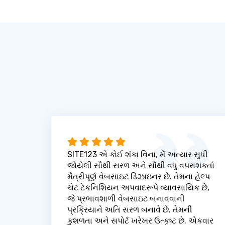
SITE123 એ કોઈ શંકા વિના, મેં અત્યાર સુધી
જોયેલી સૌથી સરળ અને સૌથી વધુ વપરાશકર્તા
મૈત્રીપૂર્ણ વેબસાઇટ ડિઝાઇનર છે. તેમના હેલ્પ
ચેટ ટેકનિશિયન અપવાદરૂપે વ્યાવસાયિક છે,
જે પ્રભાવશાળી વેબસાઇટ બનાવવાની
પ્રક્રિયાને અતિ સરળ બનાવે છે. તેમની
કુશળતા અને સપોર્ટ ખરેખર ઉત્કૃષ્ટ છે. એકવાર