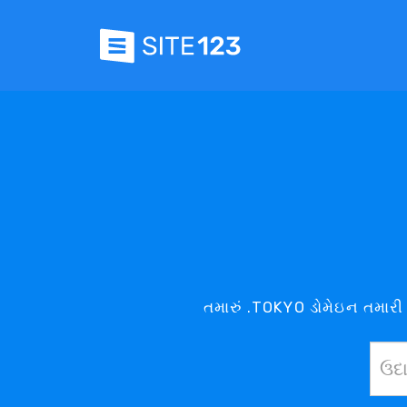
તમારું .TOKYO ડોમેઇન તમારી