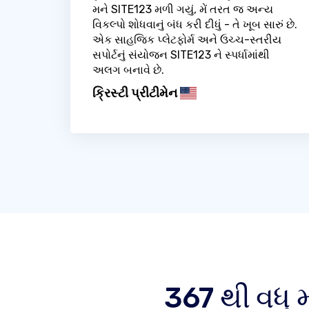
મને SITE123 મળી ગયું, મેં તરત જ અન્ય
વિકલ્પો શોધવાનું બંધ કરી દીધું - તે ખૂબ સારું છે.
એક સાહજિક પ્લેટફોર્મ અને ઉચ્ચ-સ્તરીય
સપોર્ટનું સંયોજન SITE123 ને સ્પર્ધામાંથી
અલગ બનાવે છે.
ક્રિસ્ટી પ્રીટીમેન
367 થી વધુ