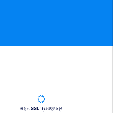
મફત SSL પ્રમાણપત્ર