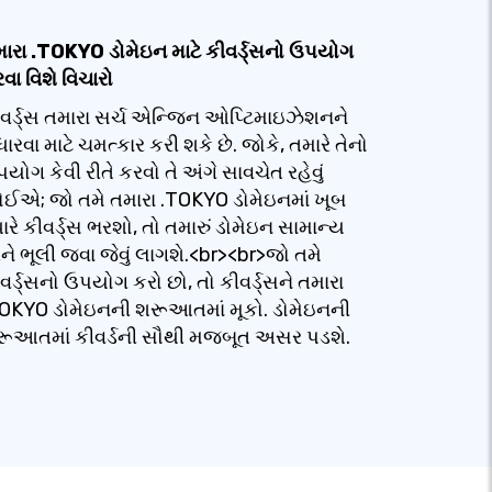
ારા .TOKYO ડોમેઇન માટે કીવર્ડ્સનો ઉપયોગ
વા વિશે વિચારો
વર્ડ્સ તમારા સર્ચ એન્જિન ઓપ્ટિમાઇઝેશનને
ધારવા માટે ચમત્કાર કરી શકે છે. જોકે, તમારે તેનો
યોગ કેવી રીતે કરવો તે અંગે સાવચેત રહેવું
ઈએ; જો તમે તમારા .TOKYO ડોમેઇનમાં ખૂબ
ારે કીવર્ડ્સ ભરશો, તો તમારું ડોમેઇન સામાન્ય
ે ભૂલી જવા જેવું લાગશે.<br><br>જો તમે
વર્ડ્સનો ઉપયોગ કરો છો, તો કીવર્ડ્સને તમારા
OKYO ડોમેઇનની શરૂઆતમાં મૂકો. ડોમેઇનની
ૂઆતમાં કીવર્ડની સૌથી મજબૂત અસર પડશે.