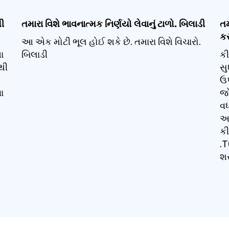
ી
તમારા વિશે ભાવનાત્મક નિર્ણયો લેવાનું ટાળો. બિલાડી
તમ
કર
આ એક મોટી ભૂલ હોઈ શકે છે. તમારા વિશે વિચારો.
ા
બિલાડી
કી
થી
સુ
ઉપ
ા
જો
વધ
અન
કી
.T
શર