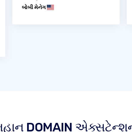
બોબી મેનેગ
 મહાન DOMAIN એક્સટેન્શન