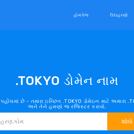
હોમપેજ
ઉદાહરણો
.TOKYO ડોમેન નામ
 પહોંચમાં છે - તમારા ઇચ્છિત .TOKYO ડોમેઇન માટે અમારા 
અને તેને હમણાં જ રજિસ્ટર કરાવો.
શોધો