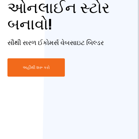
ઓનલાઈન સ્ટોર
બનાવો!
સૌથી સરળ ઈકોમર્સ વેબસાઇટ બિલ્ડર
અહીંથી શરૂ કરો