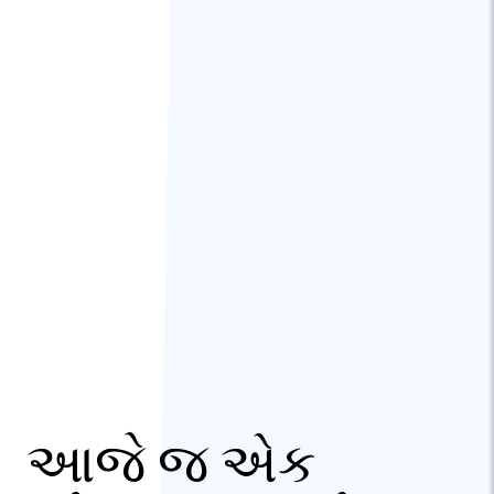
આજે જ એક