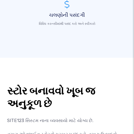
ચલણોની પસંદગી
વિવિધ કરન્સીમાંથી પસંદ કરો અને સ્વીકારો
સ્ટોર બનાવવો ખૂબ જ
અનુકૂળ છે
SITE123 સિસ્ટમ નાના વ્યવસાયો માટે યોગ્ય છે.