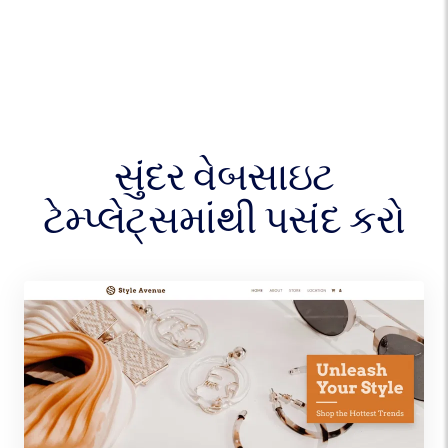
સુંદર વેબસાઇટ
ટેમ્પ્લેટ્સમાંથી પસંદ કરો