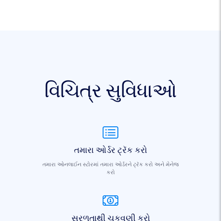
વિચિત્ર સુવિધાઓ
તમારા ઓર્ડર ટ્રૅક કરો
તમારા ઓનલાઈન સ્ટોરમાં તમારા ઓર્ડરને ટ્રૅક કરો અને મેનેજ
કરો
સરળતાથી ચૂકવણી કરો