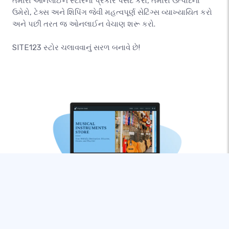
તમારા ઓનલાઈન સ્ટોરનો પ્રકાર પસંદ કરો, તમારા ઉત્પાદનો
ઉમેરો, ટેક્સ અને શિપિંગ જેવી મહત્વપૂર્ણ સેટિંગ્સ વ્યાખ્યાયિત કરો
અને પછી તરત જ ઓનલાઈન વેચાણ શરૂ કરો.
SITE123 સ્ટોર ચલાવવાનું સરળ બનાવે છે!