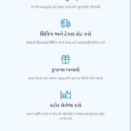
ઝડપી વ્યવહારો માટે ઘણા પ્રકારના ચુકવણી પ્લેટફોર્મ
શિપિંગ અને ટેક્સ સેટ કરો
અમારી સિસ્ટમમાં શિપિંગ અને ટેક્સ દરો સરળતાથી મેનેજ કરો
કુપન્સ બનાવો
ખાસ ડીલ્સ માટે તમારા ગ્રાહકોને કૂપન્સ ઉમેરો અને આપો
સ્ટોર મેનેજ કરો
સરળ સૉર્ટિંગ માટે ઇન્વેન્ટરી ઓટોમેટેડ અથવા મેન્યુઅલ સ્ટોર
ઇન્વેન્ટરી