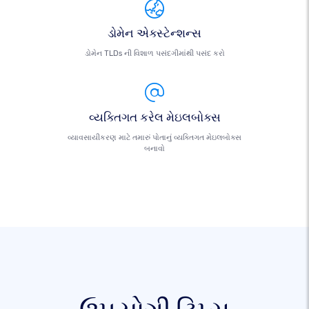
ડોમેન એક્સ્ટેન્શન્સ
ડોમેન TLDs ની વિશાળ પસંદગીમાંથી પસંદ કરો
વ્યક્તિગત કરેલ મેઇલબોક્સ
વ્યાવસાયીકરણ માટે તમારું પોતાનું વ્યક્તિગત મેઇલબોક્સ
બનાવો