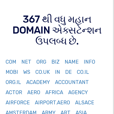
367 થી વધુ મહાન
DOMAIN એક્સટેન્શન
ઉપલબ્ધ છે.
COM
NET
ORG
BIZ
NAME
INFO
MOBI
WS
CO.UK
IN
DE
CO.IL
ORG.IL
ACADEMY
ACCOUNTANT
ACTOR
AERO
AFRICA
AGENCY
AIRFORCE
AIRPORT.AERO
ALSACE
AMSTERDAM
ARMY
ART
ASIA