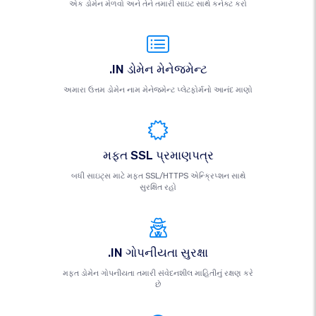
એક ડોમેન મેળવો અને તેને તમારી સાઇટ સાથે કનેક્ટ કરો
.IN ડોમેન મેનેજમેન્ટ
અમારા ઉત્તમ ડોમેન નામ મેનેજમેન્ટ પ્લેટફોર્મનો આનંદ માણો
મફત SSL પ્રમાણપત્ર
બધી સાઇટ્સ માટે મફત SSL/HTTPS એન્ક્રિપ્શન સાથે
સુરક્ષિત રહો
.IN ગોપનીયતા સુરક્ષા
મફત ડોમેન ગોપનીયતા તમારી સંવેદનશીલ માહિતીનું રક્ષણ કરે
છે