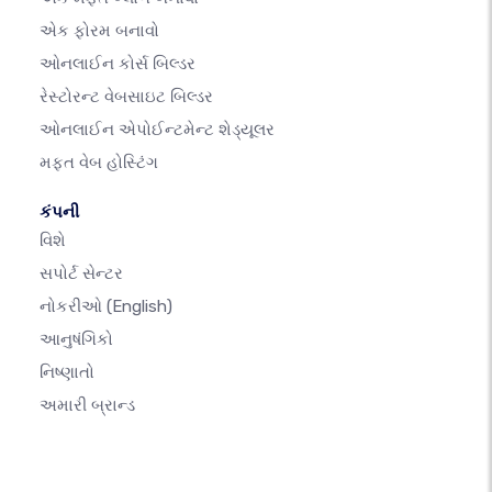
એક ફોરમ બનાવો
ઓનલાઈન કોર્સ બિલ્ડર
રેસ્ટોરન્ટ વેબસાઇટ બિલ્ડર
ઓનલાઈન એપોઈન્ટમેન્ટ શેડ્યૂલર
મફત વેબ હોસ્ટિંગ
કંપની
વિશે
સપોર્ટ સેન્ટર
નોકરીઓ
(English)
આનુષંગિકો
નિષ્ણાતો
અમારી બ્રાન્ડ