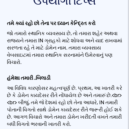
ઉપયોગી ટિપ્સ
તમે ક્યાં રહો છો તેના પર ધ્યાન કેન્દ્રિત કરો
જો તમારો સ્થાનિક વ્યવસાય છે, તો તમારા શહેર અથવા
રાજ્યને તમારા IN ગ્રાહકો માટે શોધવા અને યાદ રાખવામાં
સરળતા રહે તે માટે ડોમેન નામ. તમારા વ્યવસાય
વેબસાઇટમાં તમારા સ્થાનિક સરનામાંને ઉમેરવાનું પણ
વિચારો.
હંમેશા તમારી .બિલાડી
આ વિવિધ કારણોસર મહત્વપૂર્ણ છે. પ્રથમ, આ ખાતરી કરે
છે કે ડોમેન કાયદેસર રીતે નોંધાયેલ છે અને તમારું છે.<br>
<br> બીજું, તમે જે દેશમાં રહો છો તેના આધારે, IN તમારી
પોતાની વિગતો સાથે ડોમેન કાયદેસર રીતે જરૂરી હોઈ શકે
છે. આગળ વિચારો અને તમારા ડોમેન ખરીદતી વખતે તમારી
બધી વિગતો ભરવાની ખાતરી કરો.