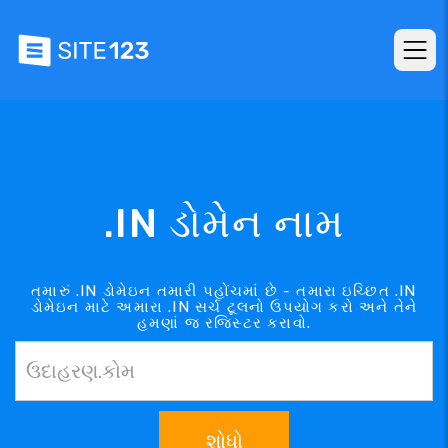
.IN ડોમેન નામ
તમારું .IN ડોમેઇન તમારી પહોંચમાં છે - તમારા ઇચ્છિત .IN
ડોમેઇન માટે અમારા .IN સર્ચ ટૂલનો ઉપયોગ કરો અને તેને
હમણાં જ રજિસ્ટર કરાવો.
શોધો