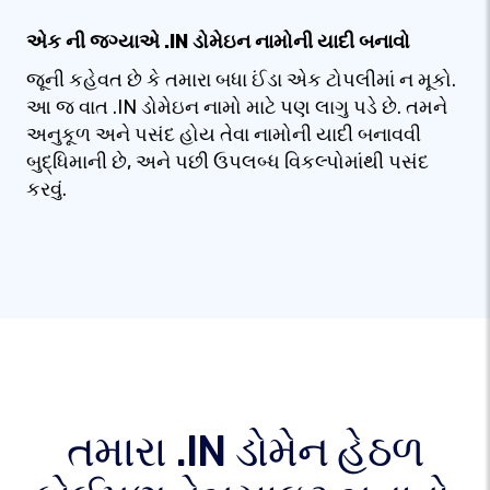
એક ની જગ્યાએ .IN ડોમેઇન નામોની યાદી બનાવો
જૂની કહેવત છે કે તમારા બધા ઈંડા એક ટોપલીમાં ન મૂકો.
આ જ વાત .IN ડોમેઇન નામો માટે પણ લાગુ પડે છે. તમને
અનુકૂળ અને પસંદ હોય તેવા નામોની યાદી બનાવવી
બુદ્ધિમાની છે, અને પછી ઉપલબ્ધ વિકલ્પોમાંથી પસંદ
કરવું.
તમારા .IN ડોમેન હેઠળ