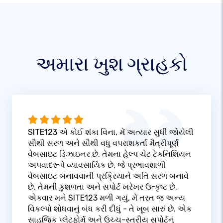
અમારા ખુશ ગ્રાહકો
SITE123 એ કોઈ શંકા વિના, મેં અત્યાર સુધી જોયેલી
સૌથી સરળ અને સૌથી વધુ વપરાશકર્તા મૈત્રીપૂર્ણ
વેબસાઇટ ડિઝાઇનર છે. તેમના હેલ્પ ચેટ ટેકનિશિયન
અપવાદરૂપે વ્યાવસાયિક છે, જે પ્રભાવશાળી
વેબસાઇટ બનાવવાની પ્રક્રિયાને અતિ સરળ બનાવે
છે. તેમની કુશળતા અને સપોર્ટ ખરેખર ઉત્કૃષ્ટ છે.
એકવાર મને SITE123 મળી ગયું, મેં તરત જ અન્ય
વિકલ્પો શોધવાનું બંધ કરી દીધું - તે ખૂબ સારું છે. એક
સાહજિક પ્લેટફોર્મ અને ઉચ્ચ-સ્તરીય સપોર્ટનું