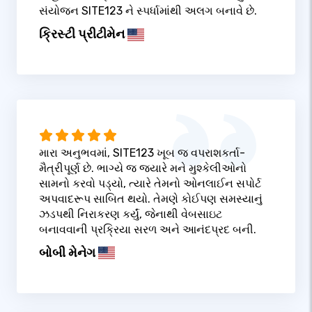
સંયોજન SITE123 ને સ્પર્ધામાંથી અલગ બનાવે છે.
ક્રિસ્ટી પ્રીટીમેન
મારા અનુભવમાં, SITE123 ખૂબ જ વપરાશકર્તા-
મૈત્રીપૂર્ણ છે. ભાગ્યે જ જ્યારે મને મુશ્કેલીઓનો
સામનો કરવો પડ્યો, ત્યારે તેમનો ઓનલાઈન સપોર્ટ
અપવાદરૂપ સાબિત થયો. તેમણે કોઈપણ સમસ્યાનું
ઝડપથી નિરાકરણ કર્યું, જેનાથી વેબસાઇટ
બનાવવાની પ્રક્રિયા સરળ અને આનંદપ્રદ બની.
બોબી મેનેગ