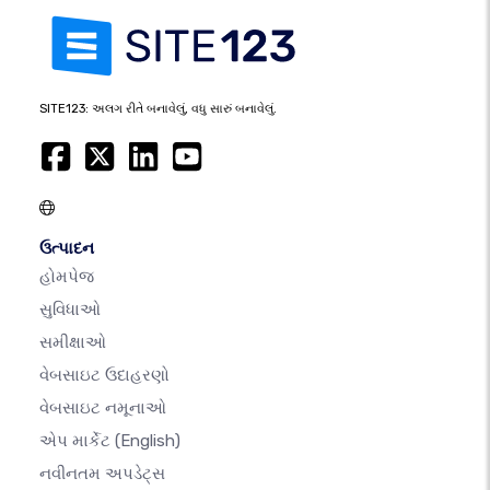
SITE123: અલગ રીતે બનાવેલું, વધુ સારું બનાવેલું.
ઉત્પાદન
હોમપેજ
સુવિધાઓ
સમીક્ષાઓ
વેબસાઇટ ઉદાહરણો
વેબસાઇટ નમૂનાઓ
એપ માર્કેટ
(English)
નવીનતમ અપડેટ્સ