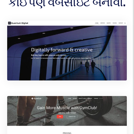
કોઈપણ વેબસાઇટ બનાવો.