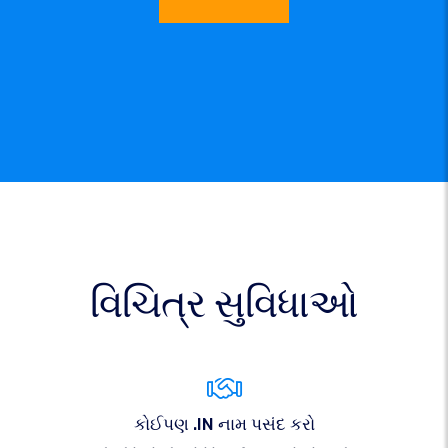
વિચિત્ર સુવિધાઓ
કોઈપણ .IN નામ પસંદ કરો