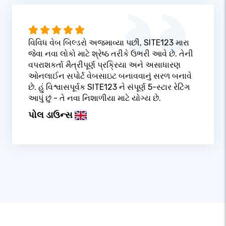
વિવિધ વેબ બિલ્ડરો અજમાવ્યા પછી, SITE123 મારા
જેવા નવા લોકો માટે શ્રેષ્ઠ તરીકે ઉભરી આવે છે. તેની
વપરાશકર્તા મૈત્રીપૂર્ણ પ્રક્રિયા અને અસાધારણ
ઓનલાઈન સપોર્ટ વેબસાઇટ બનાવવાનું સરળ બનાવે
છે. હું વિશ્વાસપૂર્વક SITE123 ને સંપૂર્ણ 5-સ્ટાર રેટિંગ
આપું છું - તે નવા નિશાળીયા માટે યોગ્ય છે.
પોલ ડાઉન્સ