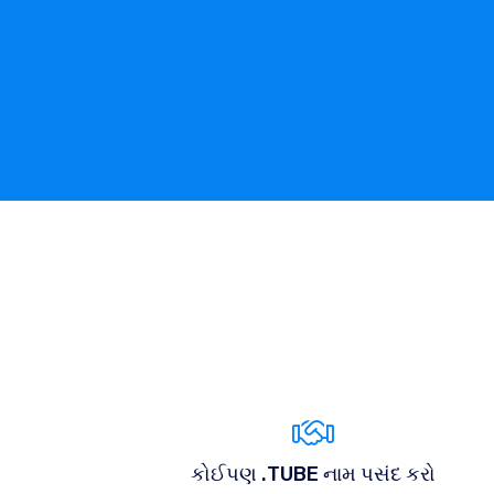
કોઈપણ .TUBE નામ પસંદ કરો