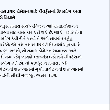
ારા .INK ડોમેઇન માટે કીવર્ડ્સનો ઉપયોગ કરવા
શે વિચારો
વર્ડ્સ તમારા સર્ચ એન્જિન ઓપ્ટિમાઇઝેશનને
ધારવા માટે ચમત્કાર કરી શકે છે. જોકે, તમારે તેનો
યોગ કેવી રીતે કરવો તે અંગે સાવચેત રહેવું
ઈએ; જો તમે તમારા .INK ડોમેઇનમાં ખૂબ વધારે
વર્ડ્સ ભરશો, તો તમારું ડોમેઇન સામાન્ય અને
લી જવા જેવું લાગશે.<br><br>જો તમે કીવર્ડ્સનો
યોગ કરો છો, તો કીવર્ડ્સને તમારા .INK
મેઇનની શરૂઆતમાં મૂકો. ડોમેઇનની શરૂઆતમાં
વર્ડની સૌથી મજબૂત અસર પડશે.