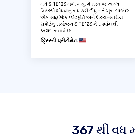
મને SITE123 મળી ગયું, મેં તરત જ અન્ય
વિકલ્પો શોધવાનું બંધ કરી દીધું - તે ખૂબ સારું છે.
એક સાહજિક પ્લેટફોર્મ અને ઉચ્ચ-સ્તરીય
સપોર્ટનું સંયોજન SITE123 ને સ્પર્ધામાંથી
અલગ બનાવે છે.
ક્રિસ્ટી પ્રીટીમેન
367 થી વધુ