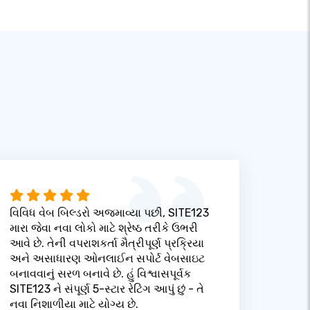
વિવિધ વેબ બિલ્ડરો અજમાવ્યા પછી, SITE123
મારા જેવા નવા લોકો માટે શ્રેષ્ઠ તરીકે ઉભરી
આવે છે. તેની વપરાશકર્તા મૈત્રીપૂર્ણ પ્રક્રિયા
અને અસાધારણ ઓનલાઈન સપોર્ટ વેબસાઇટ
બનાવવાનું સરળ બનાવે છે. હું વિશ્વાસપૂર્વક
SITE123 ને સંપૂર્ણ 5-સ્ટાર રેટિંગ આપું છું - તે
નવા નિશાળીયા માટે યોગ્ય છે.