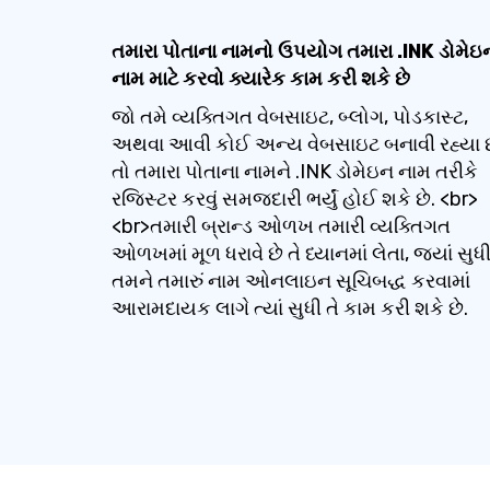
તમારા પોતાના નામનો ઉપયોગ તમારા .INK ડોમેઇ
નામ માટે કરવો ક્યારેક કામ કરી શકે છે
જો તમે વ્યક્તિગત વેબસાઇટ, બ્લોગ, પોડકાસ્ટ,
અથવા આવી કોઈ અન્ય વેબસાઇટ બનાવી રહ્યા 
તો તમારા પોતાના નામને .INK ડોમેઇન નામ તરીકે
રજિસ્ટર કરવું સમજદારી ભર્યું હોઈ શકે છે. <br>
<br>તમારી બ્રાન્ડ ઓળખ તમારી વ્યક્તિગત
ઓળખમાં મૂળ ધરાવે છે તે ધ્યાનમાં લેતા, જ્યાં સુધ
તમને તમારું નામ ઓનલાઇન સૂચિબદ્ધ કરવામાં
આરામદાયક લાગે ત્યાં સુધી તે કામ કરી શકે છે.