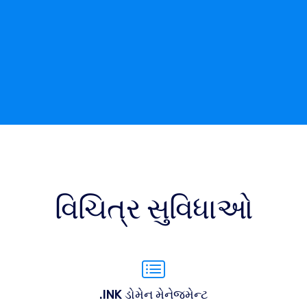
વિચિત્ર સુવિધાઓ
.INK ડોમેન મેનેજમેન્ટ