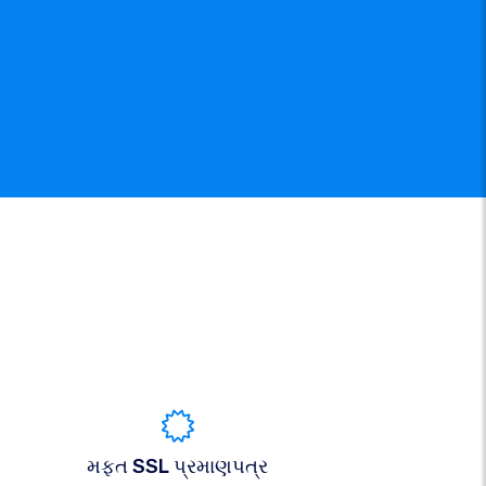
મફત SSL પ્રમાણપત્ર