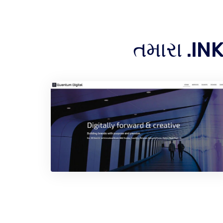
તમારા .IN