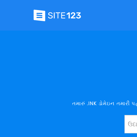
તમારું .INK ડોમેઇન તમારી પ