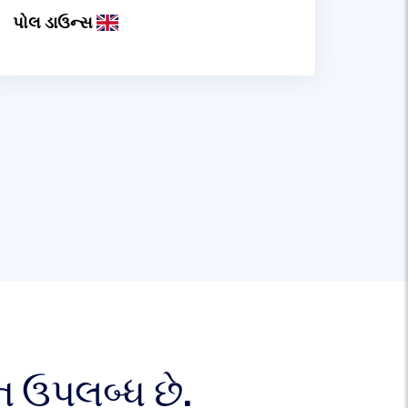
પોલ ડાઉન્સ
 ઉપલબ્ધ છે.