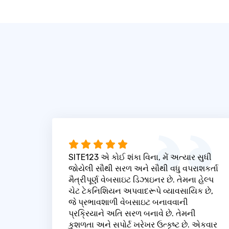
SITE123 એ કોઈ શંકા વિના, મેં અત્યાર સુધી
જોયેલી સૌથી સરળ અને સૌથી વધુ વપરાશકર્તા
મૈત્રીપૂર્ણ વેબસાઇટ ડિઝાઇનર છે. તેમના હેલ્પ
ચેટ ટેકનિશિયન અપવાદરૂપે વ્યાવસાયિક છે,
જે પ્રભાવશાળી વેબસાઇટ બનાવવાની
પ્રક્રિયાને અતિ સરળ બનાવે છે. તેમની
કુશળતા અને સપોર્ટ ખરેખર ઉત્કૃષ્ટ છે. એકવાર