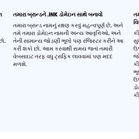
ન
તમારા બ્રાન્ડને .INK ડોમેઇન સાથે બનાવો
તમ
વિ
તમારા બ્રાન્ડ નામનું રક્ષણ કરવું મહત્વપૂર્ણ છે, અને
તમે તમારા ડોમેઇન નામની અન્ય આવૃત્તિઓ, અને
કી
છો,
તેની સામાન્ય જોડણી ભૂલો પણ રજિસ્ટર કરીને આ
સુ
કરી શકો છો. આમ કરવાથી સમય જતાં તમારી
ઉપ
વેબસાઇટ તરફ વધુ ટ્રાફિક લાવવામાં પણ મદદ
જો
મળશે.
કી
ી
ભૂ
ઉપ
ડો
કી