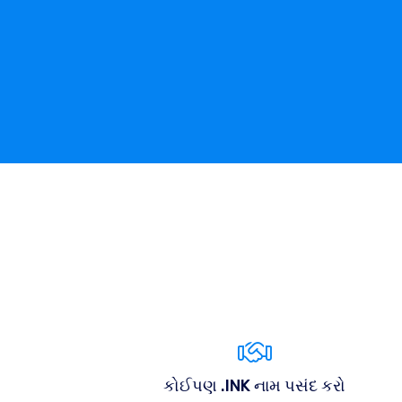
કોઈપણ .INK નામ પસંદ કરો