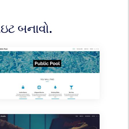
ાઇટ બનાવો.