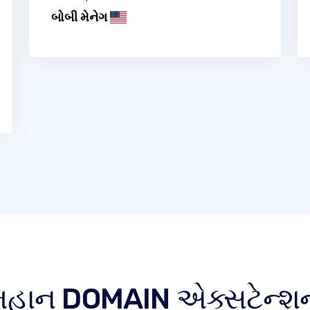
બોબી મેનેગ
 મહાન DOMAIN એક્સટેન્શન