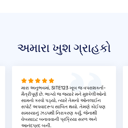
અમારા ખુશ ગ્રાહકો
મારા અનુભવમાં, SITE123 ખૂબ જ વપરાશકર્તા-
મૈત્રીપૂર્ણ છે. ભાગ્યે જ જ્યારે મને મુશ્કેલીઓનો
સામનો કરવો પડ્યો, ત્યારે તેમનો ઓનલાઈન
સપોર્ટ અપવાદરૂપ સાબિત થયો. તેમણે કોઈપણ
સમસ્યાનું ઝડપથી નિરાકરણ કર્યું, જેનાથી
વેબસાઇટ બનાવવાની પ્રક્રિયા સરળ અને
આનંદપ્રદ બની.