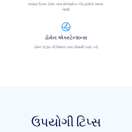
અમારા ઉત્તમ ડોમેન નામ મેનેજમેન્ટ પ્લેટફોર્મનો આનંદ
માણો
ડોમેન એક્સ્ટેન્શન્સ
ડોમેન TLDs ની વિશાળ પસંદગીમાંથી પસંદ કરો
ઉપયોગી ટિપ્સ