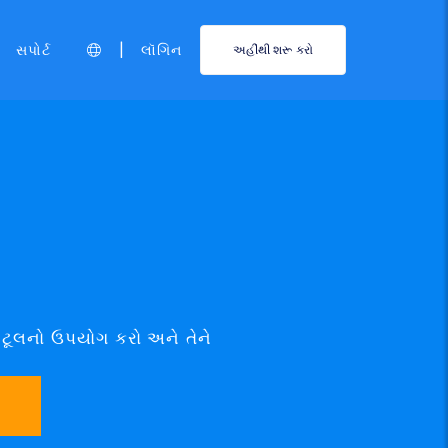
|
સપોર્ટ
લૉગિન
અહીંથી શરૂ કરો
્ચ ટૂલનો ઉપયોગ કરો અને તેને