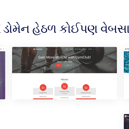
K ડોમેન હેઠળ કોઈપણ વેબસ