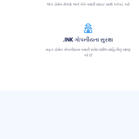
એક ડોમેન મેળવો અને તેને તમારી સાઇટ સાથે કનેક્ટ કરો
.INK ગોપનીયતા સુરક્ષા
મફત ડોમેન ગોપનીયતા તમારી સંવેદનશીલ માહિતીનું રક્ષણ
કરે છે