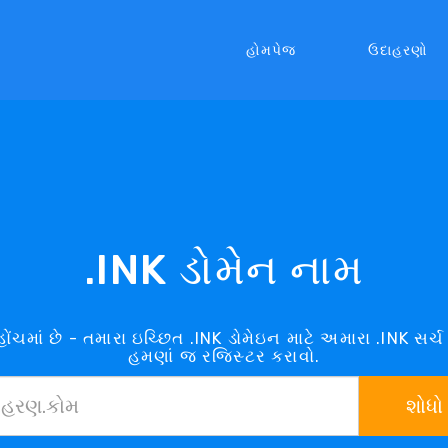
હોમપેજ
ઉદાહરણો
.INK ડોમેન નામ
હોંચમાં છે - તમારા ઇચ્છિત .INK ડોમેઇન માટે અમારા .INK સર
હમણાં જ રજિસ્ટર કરાવો.
શોધો