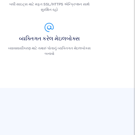
બધી સાઇટ્સ માટે મફત SSL/HTTPS એન્ક્રિપ્શન સાથે
સુરક્ષિત રહો
વ્યક્તિગત કરેલ મેઇલબોક્સ
વ્યાવસાયીકરણ માટે તમારું પોતાનું વ્યક્તિગત મેઇલબોક્સ
બનાવો