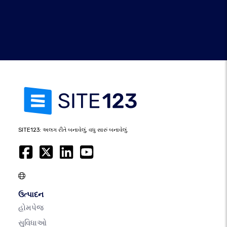
SITE123: અલગ રીતે બનાવેલું, વધુ સારું બનાવેલું.
ઉત્પાદન
હોમપેજ
સુવિધાઓ