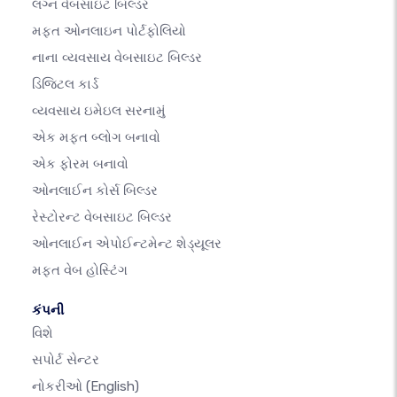
લગ્ન વેબસાઇટ બિલ્ડર
મફત ઓનલાઇન પોર્ટફોલિયો
નાના વ્યવસાય વેબસાઇટ બિલ્ડર
ડિજિટલ કાર્ડ
વ્યવસાય ઇમેઇલ સરનામું
એક મફત બ્લોગ બનાવો
એક ફોરમ બનાવો
ઓનલાઈન કોર્સ બિલ્ડર
રેસ્ટોરન્ટ વેબસાઇટ બિલ્ડર
ઓનલાઈન એપોઈન્ટમેન્ટ શેડ્યૂલર
મફત વેબ હોસ્ટિંગ
કંપની
વિશે
સપોર્ટ સેન્ટર
નોકરીઓ
(English)