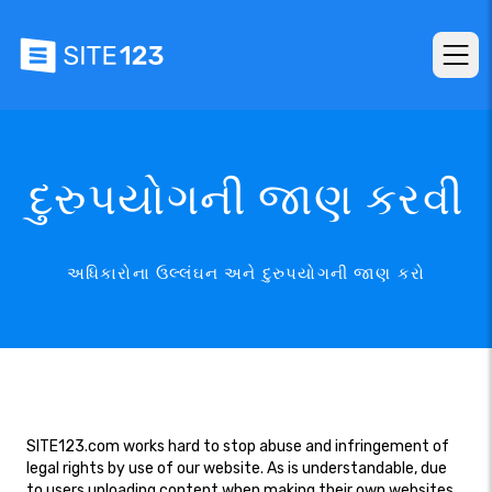
દુરુપયોગની જાણ કરવી
અધિકારોના ઉલ્લંઘન અને દુરુપયોગની જાણ કરો
SITE123.com works hard to stop abuse and infringement of
legal rights by use of our website. As is understandable, due
to users uploading content when making their own websites,