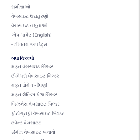
સમીક્ષાઓ
વેબસાઇટ ઉદાહરણો
વેબસાઇટ નમૂનાઓ
એપ માર્કેટ
(English)
નવીનતમ અપડેટ્સ
બધા વિકલ્પો
મફત વેબસાઇટ બિલ્ડર
ઈકોમર્સ વેબસાઇટ બિલ્ડર
મફત ડોમેન નોંધણી
મફત લેન્ડિંગ પેજ બિલ્ડર
બિઝનેસ વેબસાઇટ બિલ્ડર
ફોટોગ્રાફી વેબસાઇટ બિલ્ડર
ઇવેન્ટ વેબસાઇટ
સંગીત વેબસાઇટ બનાવો