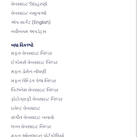
વેબસાઇટ ઉદાહરણો
વેબસાઇટ નમૂનાઓ
એપ માર્કેટ
(English)
નવીનતમ અપડેટ્સ
બધા વિકલ્પો
મફત વેબસાઇટ બિલ્ડર
ઈકોમર્સ વેબસાઇટ બિલ્ડર
મફત ડોમેન નોંધણી
મફત લેન્ડિંગ પેજ બિલ્ડર
બિઝનેસ વેબસાઇટ બિલ્ડર
ફોટોગ્રાફી વેબસાઇટ બિલ્ડર
ઇવેન્ટ વેબસાઇટ
સંગીત વેબસાઇટ બનાવો
લગ્ન વેબસાઇટ બિલ્ડર
મફત ઓનલાઇન પોર્ટફોલિયો