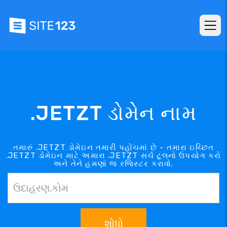
.JETZT ડોમેન નામ
તમારું .JETZT ડોમેઇન તમારી પહોંચમાં છે - તમારા ઇચ્છિત
.JETZT ડોમેઇન માટે અમારા .JETZT સર્ચ ટૂલનો ઉપયોગ કરો
અને તેને હમણાં જ રજિસ્ટર કરાવો.
શોધો