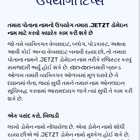
ઉપયોગી ટિપ્સ
તમારા પોતાના નામનો ઉપયોગ તમારા .JETZT ડોમેઇન
નામ માટે કરવો ક્યારેક કામ કરી શકે છે
જો તમે વ્યક્તિગત વેબસાઇટ, બ્લોગ, પોડકાસ્ટ, અથવા
આવી કોઈ અન્ય વેબસાઇટ બનાવી રહ્યા છો, તો તમારા
પોતાના નામને .JETZT ડોમેઇન નામ તરીકે રજિસ્ટર કરવું
સમજદારી ભર્યું હોઈ શકે છે. <br><br>તમારી બ્રાન્ડ
ઓળખ તમારી વ્યક્તિગત ઓળખમાં મૂળ ધરાવે છે તે
ધ્યાનમાં લેતા, જ્યાં સુધી તમને તમારું નામ ઓનલાઇન
સૂચિબદ્ધ કરવામાં આરામદાયક લાગે ત્યાં સુધી તે કામ કરી
શકે છે.
એક પસંદ કરો. બિલાડી
લાખો ડોમેન નામો નોંધાયેલા છે. એવા ડોમેન નામો શોધી
રહ્યા છીએ જે .JETZT ડોમેન નામો મુશ્કેલ હોઈ શકે છે.