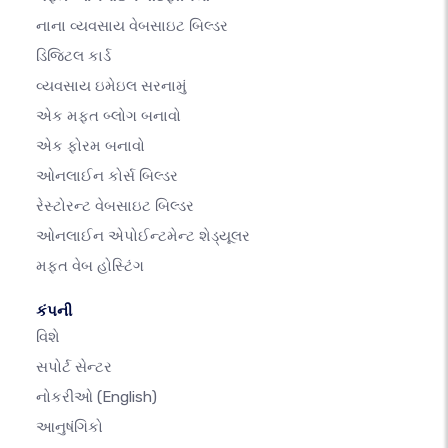
નાના વ્યવસાય વેબસાઇટ બિલ્ડર
ડિજિટલ કાર્ડ
વ્યવસાય ઇમેઇલ સરનામું
એક મફત બ્લોગ બનાવો
એક ફોરમ બનાવો
ઓનલાઈન કોર્સ બિલ્ડર
રેસ્ટોરન્ટ વેબસાઇટ બિલ્ડર
ઓનલાઈન એપોઈન્ટમેન્ટ શેડ્યૂલર
મફત વેબ હોસ્ટિંગ
કંપની
વિશે
સપોર્ટ સેન્ટર
નોકરીઓ
(English)
આનુષંગિકો