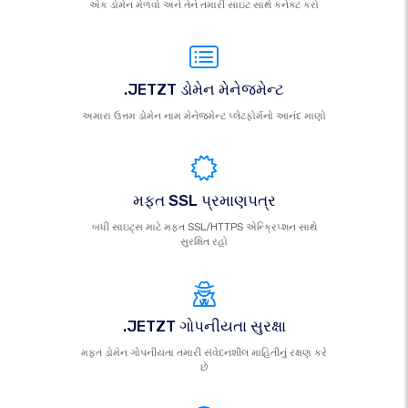
એક ડોમેન મેળવો અને તેને તમારી સાઇટ સાથે કનેક્ટ કરો
.JETZT ડોમેન મેનેજમેન્ટ
અમારા ઉત્તમ ડોમેન નામ મેનેજમેન્ટ પ્લેટફોર્મનો આનંદ માણો
મફત SSL પ્રમાણપત્ર
બધી સાઇટ્સ માટે મફત SSL/HTTPS એન્ક્રિપ્શન સાથે
સુરક્ષિત રહો
.JETZT ગોપનીયતા સુરક્ષા
મફત ડોમેન ગોપનીયતા તમારી સંવેદનશીલ માહિતીનું રક્ષણ કરે
છે