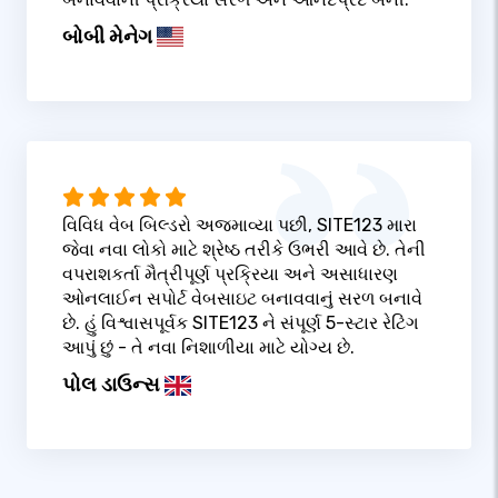
બોબી મેનેગ
વિવિધ વેબ બિલ્ડરો અજમાવ્યા પછી, SITE123 મારા
જેવા નવા લોકો માટે શ્રેષ્ઠ તરીકે ઉભરી આવે છે. તેની
વપરાશકર્તા મૈત્રીપૂર્ણ પ્રક્રિયા અને અસાધારણ
ઓનલાઈન સપોર્ટ વેબસાઇટ બનાવવાનું સરળ બનાવે
છે. હું વિશ્વાસપૂર્વક SITE123 ને સંપૂર્ણ 5-સ્ટાર રેટિંગ
આપું છું - તે નવા નિશાળીયા માટે યોગ્ય છે.
પોલ ડાઉન્સ