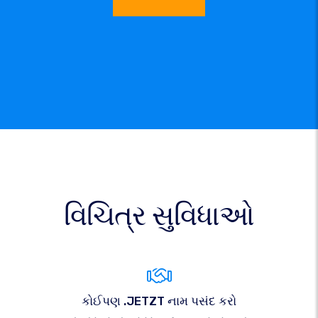
વિચિત્ર સુવિધાઓ
કોઈપણ .JETZT નામ પસંદ કરો