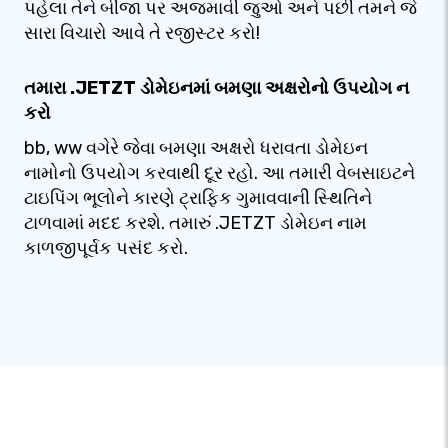
પહેલા તેને બીજા પર અજમાવી જુઓ અને પછી તમને જે
સારા વિચારો આવે તે રજીસ્ટર કરો!
તમારા .JETZT ડોમેઇનમાં બમણા અક્ષરોનો ઉપયોગ ન
કરો
bb, ww વગેરે જેવા બમણા અક્ષરો ધરાવતા ડોમેઇન
નામોનો ઉપયોગ કરવાથી દૂર રહો. આ તમારી વેબસાઇટને
ટાઇપિંગ ભૂલોને કારણે ટ્રાફિક ગુમાવવાની સ્થિતિને
ટાળવામાં મદદ કરશે. તમારું .JETZT ડોમેઇન નામ
કાળજીપૂર્વક પસંદ કરો.