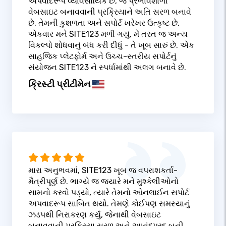
અપવાદરૂપે વ્યાવસાયિક છે, જે પ્રભાવશાળી
વેબસાઇટ બનાવવાની પ્રક્રિયાને અતિ સરળ બનાવે
છે. તેમની કુશળતા અને સપોર્ટ ખરેખર ઉત્કૃષ્ટ છે.
એકવાર મને SITE123 મળી ગયું, મેં તરત જ અન્ય
વિકલ્પો શોધવાનું બંધ કરી દીધું - તે ખૂબ સારું છે. એક
સાહજિક પ્લેટફોર્મ અને ઉચ્ચ-સ્તરીય સપોર્ટનું
સંયોજન SITE123 ને સ્પર્ધામાંથી અલગ બનાવે છે.
ક્રિસ્ટી પ્રીટીમેન
મારા અનુભવમાં, SITE123 ખૂબ જ વપરાશકર્તા-
મૈત્રીપૂર્ણ છે. ભાગ્યે જ જ્યારે મને મુશ્કેલીઓનો
સામનો કરવો પડ્યો, ત્યારે તેમનો ઓનલાઈન સપોર્ટ
અપવાદરૂપ સાબિત થયો. તેમણે કોઈપણ સમસ્યાનું
ઝડપથી નિરાકરણ કર્યું, જેનાથી વેબસાઇટ
બનાવવાની પ્રક્રિયા સરળ અને આનંદપ્રદ બની.