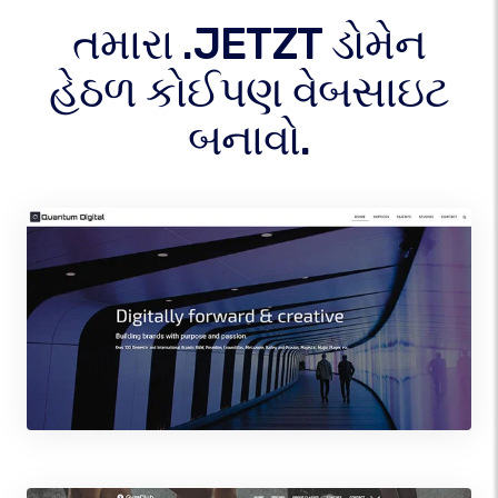
તમારા .JETZT ડોમેન
હેઠળ કોઈપણ વેબસાઇટ
બનાવો.