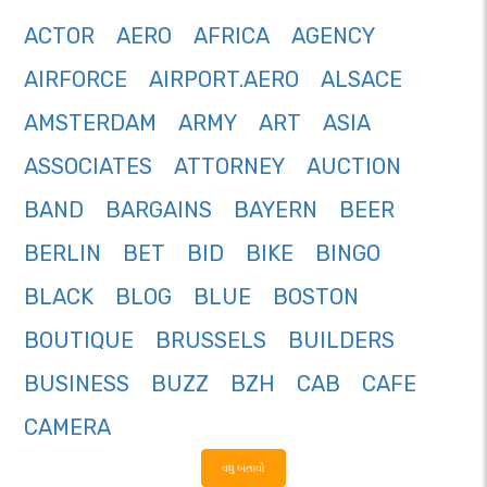
ACTOR
AERO
AFRICA
AGENCY
AIRFORCE
AIRPORT.AERO
ALSACE
AMSTERDAM
ARMY
ART
ASIA
ASSOCIATES
ATTORNEY
AUCTION
BAND
BARGAINS
BAYERN
BEER
BERLIN
BET
BID
BIKE
BINGO
BLACK
BLOG
BLUE
BOSTON
BOUTIQUE
BRUSSELS
BUILDERS
BUSINESS
BUZZ
BZH
CAB
CAFE
CAMERA
વધુ બતાવો