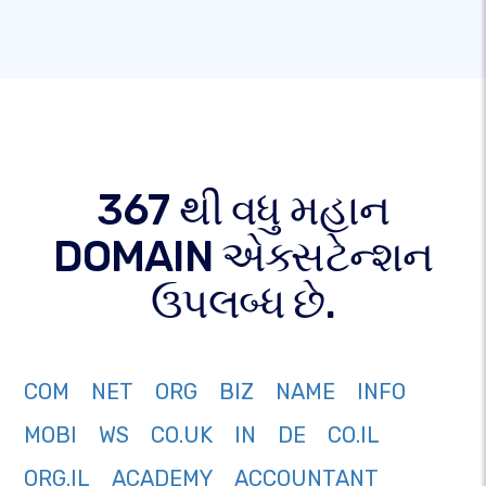
367 થી વધુ મહાન
DOMAIN એક્સટેન્શન
ઉપલબ્ધ છે.
COM
NET
ORG
BIZ
NAME
INFO
MOBI
WS
CO.UK
IN
DE
CO.IL
ORG.IL
ACADEMY
ACCOUNTANT