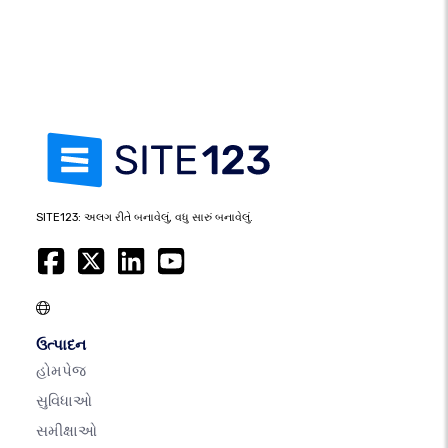
SITE123: અલગ રીતે બનાવેલું, વધુ સારું બનાવેલું.
ઉત્પાદન
હોમપેજ
સુવિધાઓ
સમીક્ષાઓ