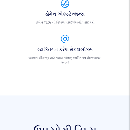
ડોમેન એક્સ્ટેન્શન્સ
ડોમેન TLDs ની વિશાળ પસંદગીમાંથી પસંદ કરો
વ્યક્તિગત કરેલ મેઇલબોક્સ
વ્યાવસાયીકરણ માટે તમારું પોતાનું વ્યક્તિગત મેઇલબોક્સ
બનાવો