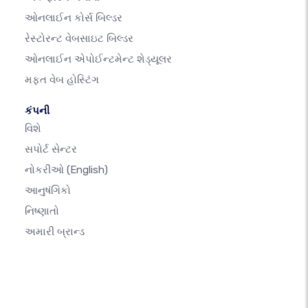
ઓનલાઈન કોર્સ બિલ્ડર
રેસ્ટોરન્ટ વેબસાઇટ બિલ્ડર
ઓનલાઈન એપોઈન્ટમેન્ટ શેડ્યૂલર
મફત વેબ હોસ્ટિંગ
કંપની
વિશે
સપોર્ટ સેન્ટર
નોકરીઓ
(English)
આનુષંગિકો
નિષ્ણાતો
અમારી બ્રાન્ડ