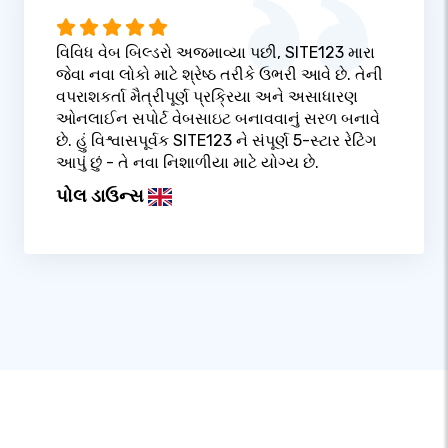
વિવિધ વેબ બિલ્ડરો અજમાવ્યા પછી, SITE123 મારા
જેવા નવા લોકો માટે શ્રેષ્ઠ તરીકે ઉભરી આવે છે. તેની
વપરાશકર્તા મૈત્રીપૂર્ણ પ્રક્રિયા અને અસાધારણ
ઓનલાઈન સપોર્ટ વેબસાઇટ બનાવવાનું સરળ બનાવે
છે. હું વિશ્વાસપૂર્વક SITE123 ને સંપૂર્ણ 5-સ્ટાર રેટિંગ
આપું છું - તે નવા નિશાળીયા માટે યોગ્ય છે.
પોલ ડાઉન્સ