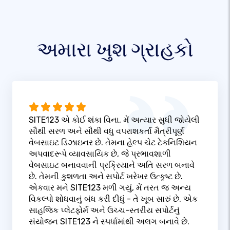
અમારા ખુશ ગ્રાહકો
SITE123 એ કોઈ શંકા વિના, મેં અત્યાર સુધી જોયેલી
સૌથી સરળ અને સૌથી વધુ વપરાશકર્તા મૈત્રીપૂર્ણ
વેબસાઇટ ડિઝાઇનર છે. તેમના હેલ્પ ચેટ ટેકનિશિયન
અપવાદરૂપે વ્યાવસાયિક છે, જે પ્રભાવશાળી
વેબસાઇટ બનાવવાની પ્રક્રિયાને અતિ સરળ બનાવે
છે. તેમની કુશળતા અને સપોર્ટ ખરેખર ઉત્કૃષ્ટ છે.
એકવાર મને SITE123 મળી ગયું, મેં તરત જ અન્ય
વિકલ્પો શોધવાનું બંધ કરી દીધું - તે ખૂબ સારું છે. એક
સાહજિક પ્લેટફોર્મ અને ઉચ્ચ-સ્તરીય સપોર્ટનું
સંયોજન SITE123 ને સ્પર્ધામાંથી અલગ બનાવે છે.