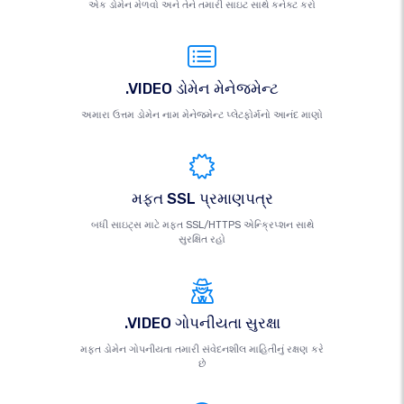
એક ડોમેન મેળવો અને તેને તમારી સાઇટ સાથે કનેક્ટ કરો
.VIDEO ડોમેન મેનેજમેન્ટ
અમારા ઉત્તમ ડોમેન નામ મેનેજમેન્ટ પ્લેટફોર્મનો આનંદ માણો
મફત SSL પ્રમાણપત્ર
બધી સાઇટ્સ માટે મફત SSL/HTTPS એન્ક્રિપ્શન સાથે
સુરક્ષિત રહો
.VIDEO ગોપનીયતા સુરક્ષા
મફત ડોમેન ગોપનીયતા તમારી સંવેદનશીલ માહિતીનું રક્ષણ કરે
છે