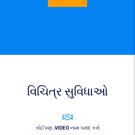
વિચિત્ર સુવિધાઓ
કોઈપણ .VIDEO નામ પસંદ કરો