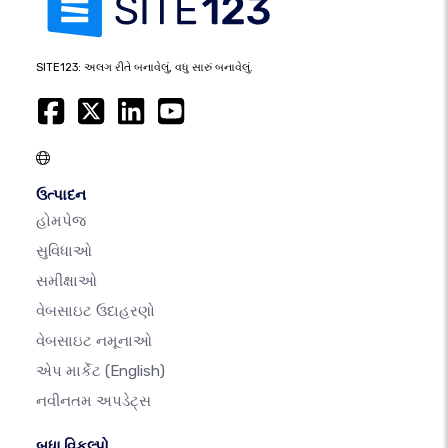
SITE123: અલગ રીતે બનાવેલું, વધુ સારું બનાવેલું.
ઉત્પાદન
હોમપેજ
સુવિધાઓ
સમીક્ષાઓ
વેબસાઇટ ઉદાહરણો
વેબસાઇટ નમૂનાઓ
એપ માર્કેટ
(English)
નવીનતમ અપડેટ્સ
બધા વિકલ્પો