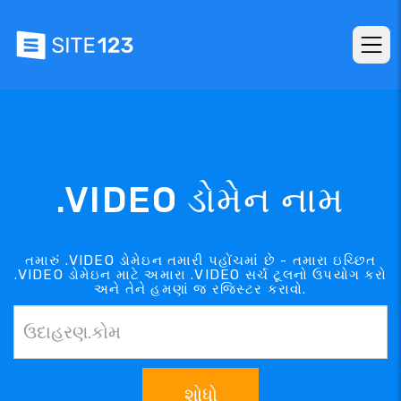
.VIDEO ડોમેન નામ
તમારું .VIDEO ડોમેઇન તમારી પહોંચમાં છે - તમારા ઇચ્છિત
.VIDEO ડોમેઇન માટે અમારા .VIDEO સર્ચ ટૂલનો ઉપયોગ કરો
અને તેને હમણાં જ રજિસ્ટર કરાવો.
શોધો