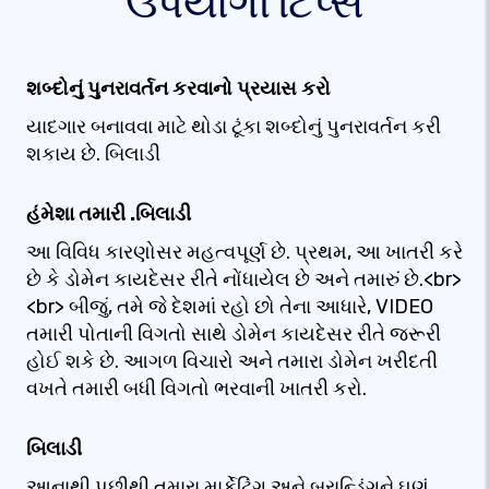
ઉપયોગી ટિપ્સ
શબ્દોનું પુનરાવર્તન કરવાનો પ્રયાસ કરો
યાદગાર બનાવવા માટે થોડા ટૂંકા શબ્દોનું પુનરાવર્તન કરી
શકાય છે. બિલાડી
હંમેશા તમારી .બિલાડી
આ વિવિધ કારણોસર મહત્વપૂર્ણ છે. પ્રથમ, આ ખાતરી કરે
છે કે ડોમેન કાયદેસર રીતે નોંધાયેલ છે અને તમારું છે.<br>
<br> બીજું, તમે જે દેશમાં રહો છો તેના આધારે, VIDEO
તમારી પોતાની વિગતો સાથે ડોમેન કાયદેસર રીતે જરૂરી
હોઈ શકે છે. આગળ વિચારો અને તમારા ડોમેન ખરીદતી
વખતે તમારી બધી વિગતો ભરવાની ખાતરી કરો.
બિલાડી
આનાથી પછીથી તમારા માર્કેટિંગ અને બ્રાન્ડિંગને ઘણું