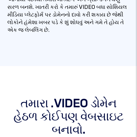
સરળ બનશે. ખાતરી કરો કે તમારું VIDEO બધા સોશિયલ
મીડિયા પ્લેટફોર્મ પર ડોમેનનો દાવો કરી શકાય છે જેથી
લોકોને હંમેશા ખબર પડે કે શું શોધવું અને ગમે તે હોય તે
એક જ લેબલિંગ છે.
તમારા .VIDEO ડોમેન
હેઠળ કોઈપણ વેબસાઇટ
બનાવો.