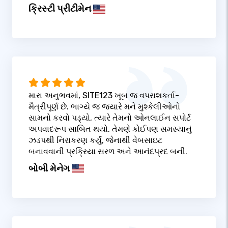
ક્રિસ્ટી પ્રીટીમેન
મારા અનુભવમાં, SITE123 ખૂબ જ વપરાશકર્તા-
મૈત્રીપૂર્ણ છે. ભાગ્યે જ જ્યારે મને મુશ્કેલીઓનો
સામનો કરવો પડ્યો, ત્યારે તેમનો ઓનલાઈન સપોર્ટ
અપવાદરૂપ સાબિત થયો. તેમણે કોઈપણ સમસ્યાનું
ઝડપથી નિરાકરણ કર્યું, જેનાથી વેબસાઇટ
બનાવવાની પ્રક્રિયા સરળ અને આનંદપ્રદ બની.
બોબી મેનેગ