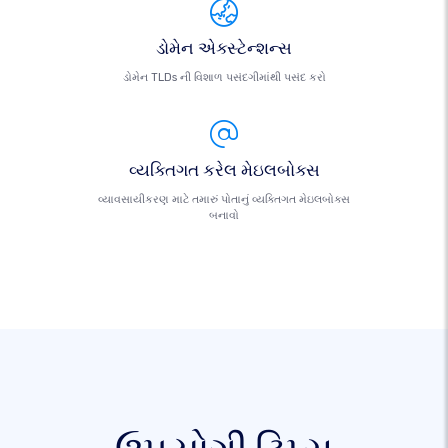
ડોમેન એક્સ્ટેન્શન્સ
ડોમેન TLDs ની વિશાળ પસંદગીમાંથી પસંદ કરો
વ્યક્તિગત કરેલ મેઇલબોક્સ
વ્યાવસાયીકરણ માટે તમારું પોતાનું વ્યક્તિગત મેઇલબોક્સ
બનાવો