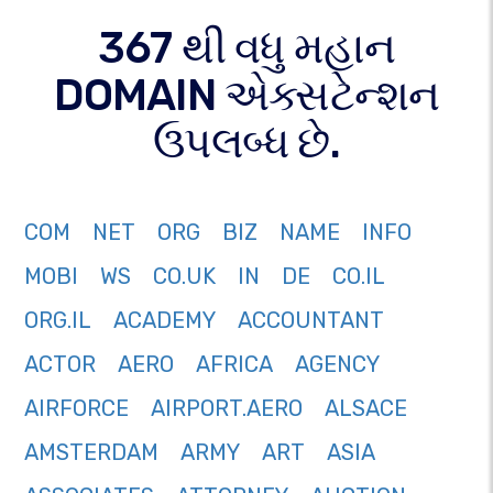
367 થી વધુ મહાન
DOMAIN એક્સટેન્શન
ઉપલબ્ધ છે.
COM
NET
ORG
BIZ
NAME
INFO
MOBI
WS
CO.UK
IN
DE
CO.IL
ORG.IL
ACADEMY
ACCOUNTANT
ACTOR
AERO
AFRICA
AGENCY
AIRFORCE
AIRPORT.AERO
ALSACE
AMSTERDAM
ARMY
ART
ASIA