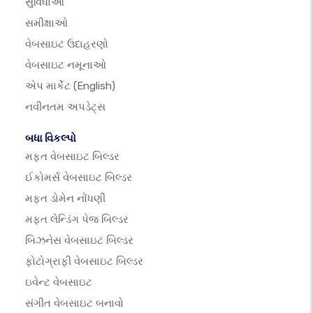
સુવિધાઓ
સમીક્ષાઓ
વેબસાઇટ ઉદાહરણો
વેબસાઇટ નમૂનાઓ
એપ માર્કેટ
(English)
નવીનતમ અપડેટ્સ
બધા વિકલ્પો
મફત વેબસાઇટ બિલ્ડર
ઈકોમર્સ વેબસાઇટ બિલ્ડર
મફત ડોમેન નોંધણી
મફત લેન્ડિંગ પેજ બિલ્ડર
બિઝનેસ વેબસાઇટ બિલ્ડર
ફોટોગ્રાફી વેબસાઇટ બિલ્ડર
ઇવેન્ટ વેબસાઇટ
સંગીત વેબસાઇટ બનાવો