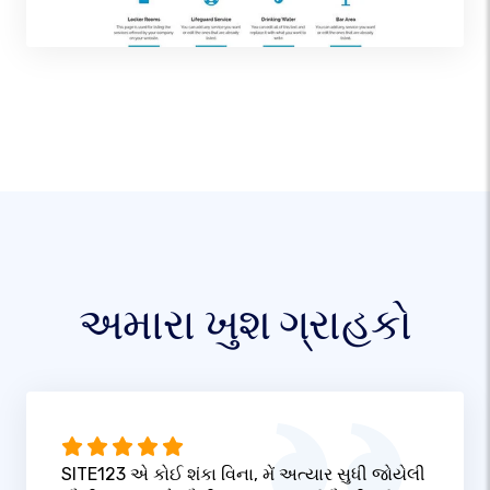
અમારા ખુશ ગ્રાહકો
SITE123 એ કોઈ શંકા વિના, મેં અત્યાર સુધી જોયેલી