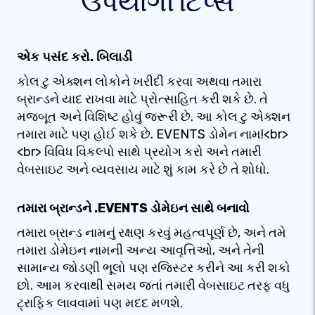
ઉપયોગી ટિપ્સ
એક પસંદ કરો. બિલાડી
કોલ ટુ એક્શન લોકોને ખરીદી કરવા અથવા તમારા
બ્રાન્ડને યાદ રાખવા માટે પ્રોત્સાહિત કરી શકે છે. તે
મજબૂત અને વિશિષ્ટ હોવું જરૂરી છે. આ કોલ ટુ એક્શન
તમારા માટે પણ હોઈ શકે છે. EVENTS ડોમેન નામ!<br>
<br> વિવિધ વિકલ્પો સાથે પ્રયોગ કરો અને તમારી
વેબસાઇટ અને વ્યવસાય માટે શું કામ કરે છે તે શોધો.
તમારા બ્રાન્ડને .EVENTS ડોમેઇન સાથે બનાવો
તમારા બ્રાન્ડ નામનું રક્ષણ કરવું મહત્વપૂર્ણ છે, અને તમે
તમારા ડોમેઇન નામની અન્ય આવૃત્તિઓ, અને તેની
સામાન્ય જોડણી ભૂલો પણ રજિસ્ટર કરીને આ કરી શકો
છો. આમ કરવાથી સમય જતાં તમારી વેબસાઇટ તરફ વધુ
ટ્રાફિક લાવવામાં પણ મદદ મળશે.