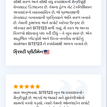
સૌથી સરળ અને સૌથી વધુ વપરાશકર્તા મૈત્રીપૂર્ણ
વેબસાઇટ ડિઝાઇનર છે. તેમના હેલ્પ ચેટ ટેકનિશિયન
અપવાદરૂપે વ્યાવસાયિક છે, જે પ્રભાવશાળી
વેબસાઇટ બનાવવાની પ્રક્રિયાને અતિ સરળ બનાવે
છે. તેમની કુશળતા અને સપોર્ટ ખરેખર ઉત્કૃષ્ટ છે.
એકવાર મને SITE123 મળી ગયું, મેં તરત જ અન્ય
વિકલ્પો શોધવાનું બંધ કરી દીધું - તે ખૂબ સારું છે. એક
સાહજિક પ્લેટફોર્મ અને ઉચ્ચ-સ્તરીય સપોર્ટનું
સંયોજન SITE123 ને સ્પર્ધામાંથી અલગ બનાવે છે.
ક્રિસ્ટી પ્રીટીમેન
મારા અનુભવમાં, SITE123 ખૂબ જ વપરાશકર્તા-
મૈત્રીપૂર્ણ છે. ભાગ્યે જ જ્યારે મને મુશ્કેલીઓનો
સામનો કરવો પડ્યો, ત્યારે તેમનો ઓનલાઈન સપોર્ટ