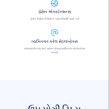
ડોમેન એક્સ્ટેન્શન્સ
ડોમેન TLDs ની વિશાળ પસંદગીમાંથી પસંદ કરો
વ્યક્તિગત કરેલ મેઇલબોક્સ
વ્યાવસાયીકરણ માટે તમારું પોતાનું વ્યક્તિગત મેઇલબોક્સ
બનાવો