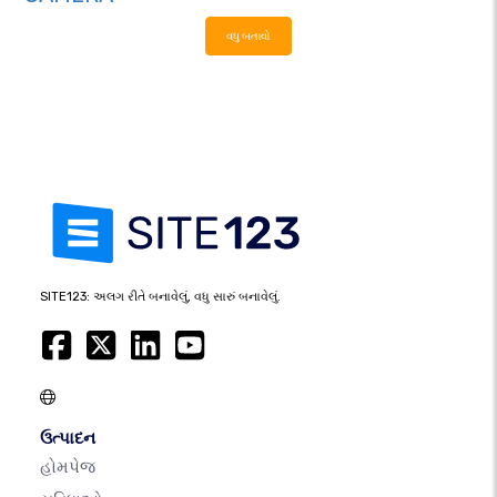
વધુ બતાવો
SITE123: અલગ રીતે બનાવેલું, વધુ સારું બનાવેલું.
ઉત્પાદન
હોમપેજ