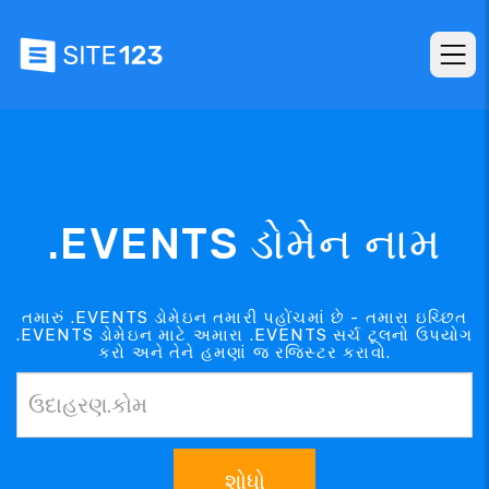
.EVENTS ડોમેન નામ
તમારું .EVENTS ડોમેઇન તમારી પહોંચમાં છે - તમારા ઇચ્છિત
.EVENTS ડોમેઇન માટે અમારા .EVENTS સર્ચ ટૂલનો ઉપયોગ
કરો અને તેને હમણાં જ રજિસ્ટર કરાવો.
શોધો