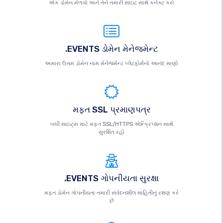
એક ડોમેન મેળવો અને તેને તમારી સાઇટ સાથે કનેક્ટ કરો
.EVENTS ડોમેન મેનેજમેન્ટ
અમારા ઉત્તમ ડોમેન નામ મેનેજમેન્ટ પ્લેટફોર્મનો આનંદ માણો
મફત SSL પ્રમાણપત્ર
બધી સાઇટ્સ માટે મફત SSL/HTTPS એન્ક્રિપ્શન સાથે
સુરક્ષિત રહો
.EVENTS ગોપનીયતા સુરક્ષા
મફત ડોમેન ગોપનીયતા તમારી સંવેદનશીલ માહિતીનું રક્ષણ કરે
છે