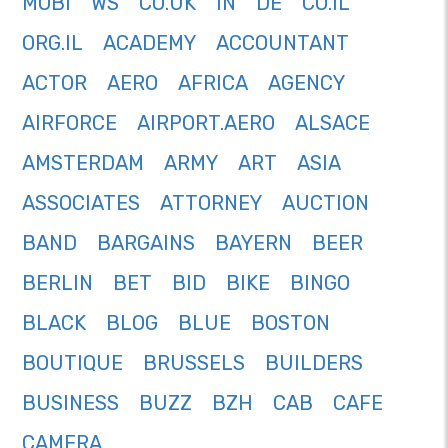
MOBI
WS
CO.UK
IN
DE
CO.IL
ORG.IL
ACADEMY
ACCOUNTANT
ACTOR
AERO
AFRICA
AGENCY
AIRFORCE
AIRPORT.AERO
ALSACE
AMSTERDAM
ARMY
ART
ASIA
ASSOCIATES
ATTORNEY
AUCTION
BAND
BARGAINS
BAYERN
BEER
BERLIN
BET
BID
BIKE
BINGO
BLACK
BLOG
BLUE
BOSTON
BOUTIQUE
BRUSSELS
BUILDERS
BUSINESS
BUZZ
BZH
CAB
CAFE
CAMERA