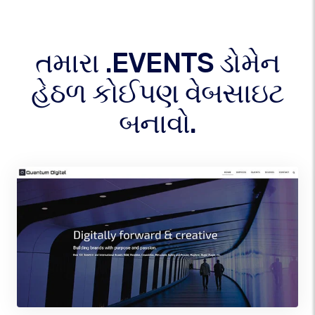
તમારા .EVENTS ડોમેન
હેઠળ કોઈપણ વેબસાઇટ
બનાવો.