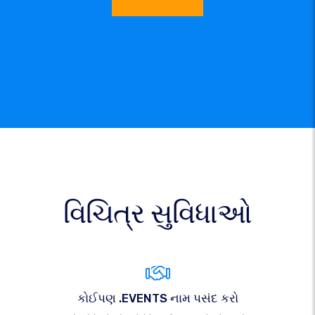
વિચિત્ર સુવિધાઓ
કોઈપણ .EVENTS નામ પસંદ કરો