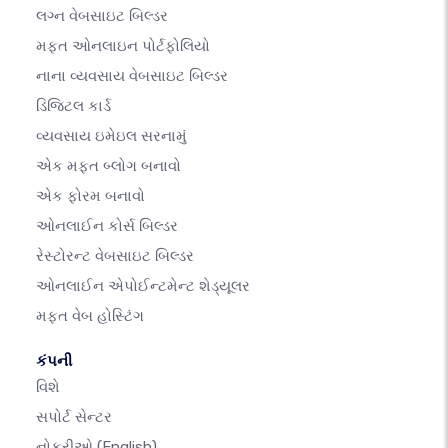
લગ્ન વેબસાઇટ બિલ્ડર
મફત ઓનલાઇન પોર્ટફોલિયો
નાના વ્યવસાય વેબસાઇટ બિલ્ડર
ડિજિટલ કાર્ડ
વ્યવસાય ઇમેઇલ સરનામું
એક મફત બ્લોગ બનાવો
એક ફોરમ બનાવો
ઓનલાઈન કોર્સ બિલ્ડર
રેસ્ટોરન્ટ વેબસાઇટ બિલ્ડર
ઓનલાઈન એપોઈન્ટમેન્ટ શેડ્યૂલર
મફત વેબ હોસ્ટિંગ
કંપની
વિશે
સપોર્ટ સેન્ટર
નોકરીઓ
(English)