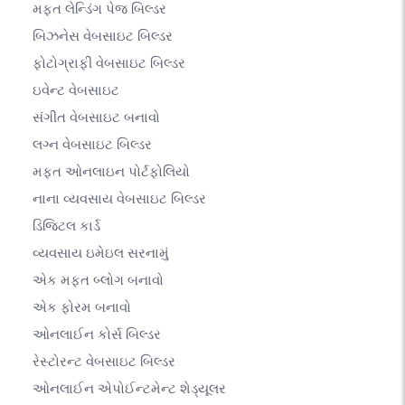
મફત લેન્ડિંગ પેજ બિલ્ડર
બિઝનેસ વેબસાઇટ બિલ્ડર
ફોટોગ્રાફી વેબસાઇટ બિલ્ડર
ઇવેન્ટ વેબસાઇટ
સંગીત વેબસાઇટ બનાવો
લગ્ન વેબસાઇટ બિલ્ડર
મફત ઓનલાઇન પોર્ટફોલિયો
નાના વ્યવસાય વેબસાઇટ બિલ્ડર
ડિજિટલ કાર્ડ
વ્યવસાય ઇમેઇલ સરનામું
એક મફત બ્લોગ બનાવો
એક ફોરમ બનાવો
ઓનલાઈન કોર્સ બિલ્ડર
રેસ્ટોરન્ટ વેબસાઇટ બિલ્ડર
ઓનલાઈન એપોઈન્ટમેન્ટ શેડ્યૂલર