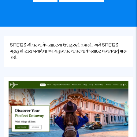
SITE123 ની ઘટના વેબસાઇટના ઉદાહરણો તપાસો, અને SITE123
ગ્રાહકો દ્વારા બનાવેલા આ મહાન ઘટના ઘટના વેબસાઇટ બનાવવાનું શરૂ
કરો.