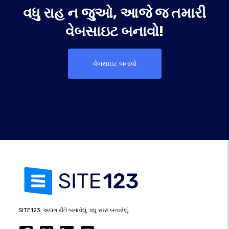
વધુ રાહ ન જુઓ, આજે જ તમારી
વેબસાઇટ બનાવો!
વેબસાઇટ બનાવો
SITE123: અલગ રીતે બનાવેલું, વધુ સારું બનાવેલું.