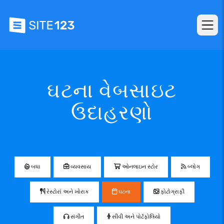
ઘટના વેબસાઇટ
ઉદાહરણો
બધા
વ્યવસાય
ઓનલાઇન સ્ટોર
બ્લોગ
રેસ્ટોરાં અને ખોરાક
ઘટના
ફોટોગ્રાફી
સંગીત
સીવી અને પોર્ટફોલિયો