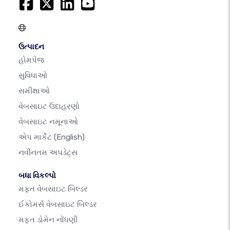
ઉત્પાદન
હોમપેજ
સુવિધાઓ
સમીક્ષાઓ
વેબસાઇટ ઉદાહરણો
વેબસાઇટ નમૂનાઓ
એપ માર્કેટ
(English)
નવીનતમ અપડેટ્સ
બધા વિકલ્પો
મફત વેબસાઇટ બિલ્ડર
ઈકોમર્સ વેબસાઇટ બિલ્ડર
મફત ડોમેન નોંધણી