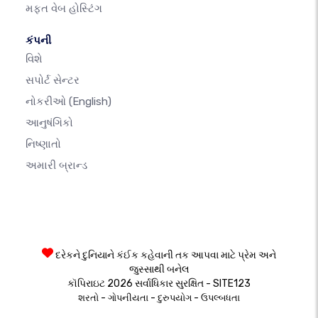
મફત વેબ હોસ્ટિંગ
કંપની
વિશે
સપોર્ટ સેન્ટર
નોકરીઓ
(English)
આનુષંગિકો
નિષ્ણાતો
અમારી બ્રાન્ડ
દરેકને દુનિયાને કંઈક કહેવાની તક આપવા માટે પ્રેમ અને
જુસ્સાથી બનેલ
કૉપિરાઇટ 2026 સર્વાધિકાર સુરક્ષિત - SITE123
-
-
-
શરતો
ગોપનીયતા
દુરુપયોગ
ઉપલ્બધતા