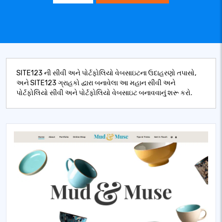
SITE123 ની સીવી અને પોર્ટફોલિયો વેબસાઇટના ઉદાહરણો તપાસો,
અને SITE123 ગ્રાહકો દ્વારા બનાવેલા આ મહાન સીવી અને
પોર્ટફોલિયો સીવી અને પોર્ટફોલિયો વેબસાઇટ બનાવવાનું શરૂ કરો.