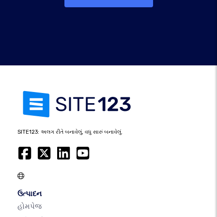
SITE123: અલગ રીતે બનાવેલું, વધુ સારું બનાવેલું.
ઉત્પાદન
હોમપેજ