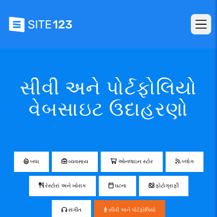
સીવી અને પોર્ટફોલિયો
વેબસાઇટ ઉદાહરણો
બધા
વ્યવસાય
ઓનલાઇન સ્ટોર
બ્લોગ
રેસ્ટોરાં અને ખોરાક
ઘટના
ફોટોગ્રાફી
સંગીત
સીવી અને પોર્ટફોલિયો