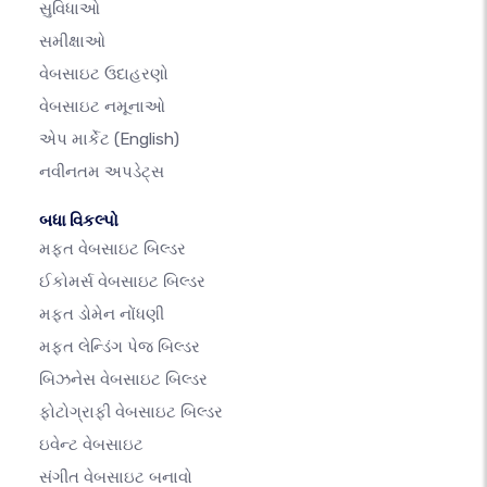
સુવિધાઓ
સમીક્ષાઓ
વેબસાઇટ ઉદાહરણો
વેબસાઇટ નમૂનાઓ
એપ માર્કેટ
(English)
નવીનતમ અપડેટ્સ
બધા વિકલ્પો
મફત વેબસાઇટ બિલ્ડર
ઈકોમર્સ વેબસાઇટ બિલ્ડર
મફત ડોમેન નોંધણી
મફત લેન્ડિંગ પેજ બિલ્ડર
બિઝનેસ વેબસાઇટ બિલ્ડર
ફોટોગ્રાફી વેબસાઇટ બિલ્ડર
ઇવેન્ટ વેબસાઇટ
સંગીત વેબસાઇટ બનાવો