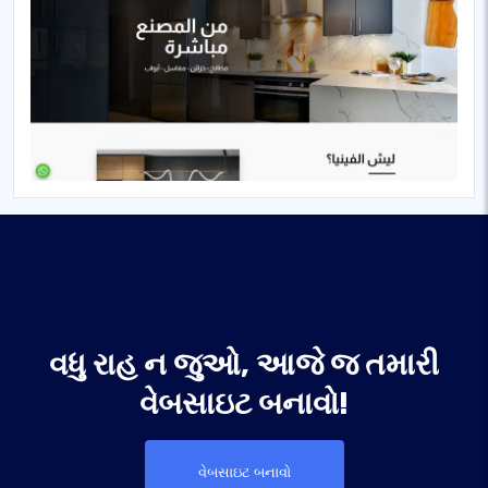
વધુ રાહ ન જુઓ, આજે જ તમારી
વેબસાઇટ બનાવો!
વેબસાઇટ બનાવો