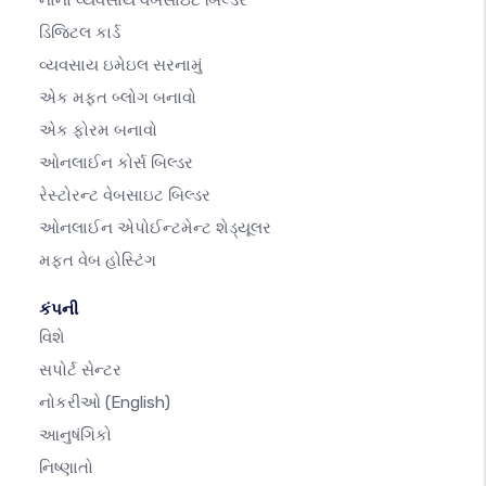
નાના વ્યવસાય વેબસાઇટ બિલ્ડર
ડિજિટલ કાર્ડ
વ્યવસાય ઇમેઇલ સરનામું
એક મફત બ્લોગ બનાવો
એક ફોરમ બનાવો
ઓનલાઈન કોર્સ બિલ્ડર
રેસ્ટોરન્ટ વેબસાઇટ બિલ્ડર
ઓનલાઈન એપોઈન્ટમેન્ટ શેડ્યૂલર
મફત વેબ હોસ્ટિંગ
કંપની
વિશે
સપોર્ટ સેન્ટર
નોકરીઓ
(English)
આનુષંગિકો
નિષ્ણાતો