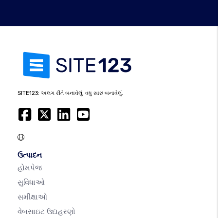
SITE123: અલગ રીતે બનાવેલું, વધુ સારું બનાવેલું.
ઉત્પાદન
હોમપેજ
સુવિધાઓ
સમીક્ષાઓ
વેબસાઇટ ઉદાહરણો