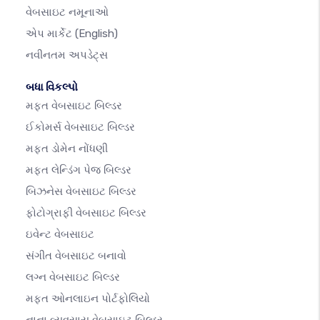
વેબસાઇટ નમૂનાઓ
એપ માર્કેટ
(English)
નવીનતમ અપડેટ્સ
બધા વિકલ્પો
મફત વેબસાઇટ બિલ્ડર
ઈકોમર્સ વેબસાઇટ બિલ્ડર
મફત ડોમેન નોંધણી
મફત લેન્ડિંગ પેજ બિલ્ડર
બિઝનેસ વેબસાઇટ બિલ્ડર
ફોટોગ્રાફી વેબસાઇટ બિલ્ડર
ઇવેન્ટ વેબસાઇટ
સંગીત વેબસાઇટ બનાવો
લગ્ન વેબસાઇટ બિલ્ડર
મફત ઓનલાઇન પોર્ટફોલિયો