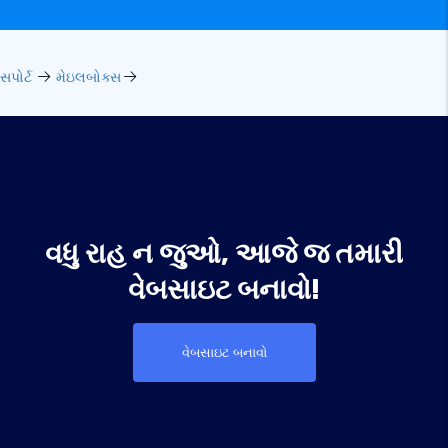
સપોર્ટ
મેઇલબોક્સ
વધુ રાહ ન જુઓ, આજે જ તમારી
વેબસાઇટ બનાવો!
વેબસાઇટ બનાવો