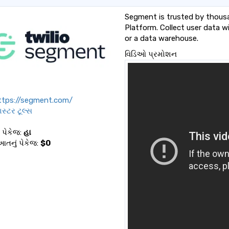
Segment is trusted by thous
Platform. Collect user data w
or a data warehouse.
વિડિઓ પ્રમોશન
tps://segment.com/
સ્ટર ટૂલ્સ
પેકેજ:
હા
તનું પેકેજ:
$0