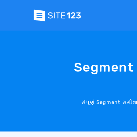
Segment સ
સંપૂર્ણ Segment સમીક્