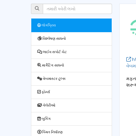
લોકપ્રિય
વિશ્લેષણ સાધનો
લાઈવ સપોર્ટ ચેટ
ht
વેબમા
માર્કેટિંગ સાધનો
મફત 
વેબમાસ્ટર ટૂલ્સ
શરૂઆ
ફોર્મ્સ
ગેલેરીઓ
બુકિંગ
કિંમત નિર્ધારણ