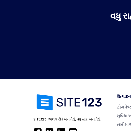
વધુ 
ઉત્પાદ
હોમપે
સુવિધા
SITE123: અલગ રીતે બનાવેલું, વધુ સારું બનાવેલું.
સમીક્ષ