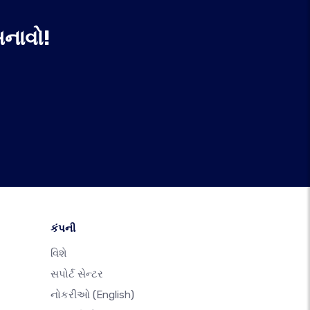
નાવો!
કંપની
વિશે
સપોર્ટ સેન્ટર
નોકરીઓ
(English)