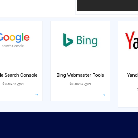
le Search Console
Bing Webmaster Tools
Yand
વેબમાસ્ટર ટૂલ્સ
વેબમાસ્ટર ટૂલ્સ