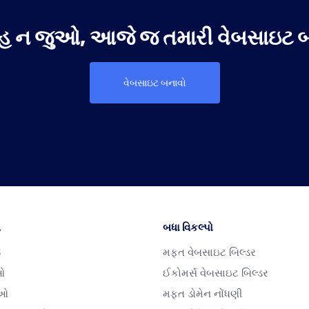
રાહ ન જુઓ, આજે જ તમારી વેબસાઇટ બ
વેબસાઇટ બનાવો
ન
બધા વિકલ્પો
જ
મફત વેબસાઇટ બિલ્ડર
ઓ
ઈકોમર્સ વેબસાઇટ બિલ્ડર
ાઓ
મફત ડોમેન નોંધણી