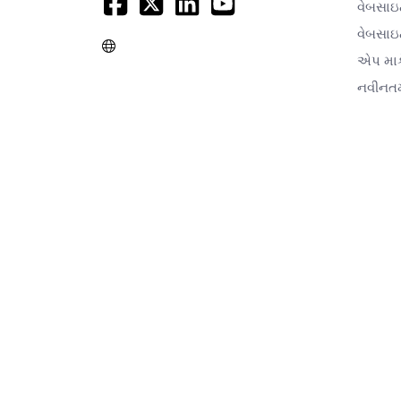
વેબસાઇ
વેબસા
એપ માર્
નવીનત