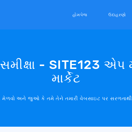
હોમપેજ
ઉદાહરણો
મીક્ષા - SITE123 એપ મા
માર્કેટ
ષા મેળવો અને જુઓ કે તમે તેને તમારી વેબસાઇટ પર સરળતાથી ક