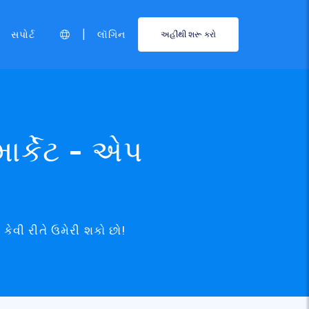
|
સપોર્ટ
લૉગિન
અહીંથી શરૂ કરો
ર્કેટ - એપ
ેવી રીતે ઉમેરી શકો છો!