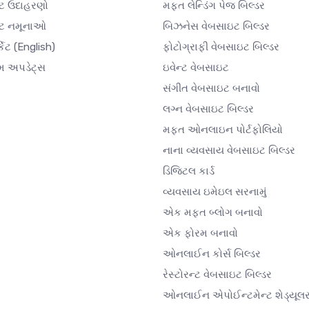
ટ ઉદાહરણો
મફત લેન્ડિંગ પેજ બિલ્ડર
ઇટ નમૂનાઓ
બિઝનેસ વેબસાઇટ બિલ્ડર
કેટ
(English)
ફોટોગ્રાફી વેબસાઇટ બિલ્ડર
મ અપડેટ્સ
ઇવેન્ટ વેબસાઇટ
સંગીત વેબસાઇટ બનાવો
લગ્ન વેબસાઇટ બિલ્ડર
મફત ઓનલાઇન પોર્ટફોલિયો
નાના વ્યવસાય વેબસાઇટ બિલ્ડર
ડિજિટલ કાર્ડ
વ્યવસાય ઇમેઇલ સરનામું
એક મફત બ્લોગ બનાવો
એક ફોરમ બનાવો
ઓનલાઈન કોર્સ બિલ્ડર
રેસ્ટોરન્ટ વેબસાઇટ બિલ્ડર
ઓનલાઈન એપોઈન્ટમેન્ટ શેડ્યૂલ