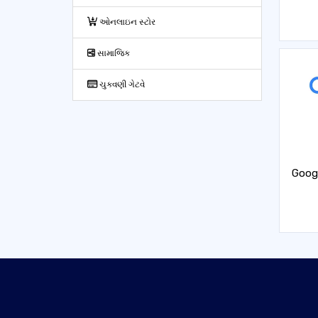
ઓનલાઇન સ્ટોર
સામાજિક
ચુકવણી ગેટવે
Goog