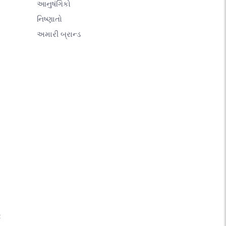
આનુષંગિકો
નિષ્ણાતો
અમારી બ્રાન્ડ
ર