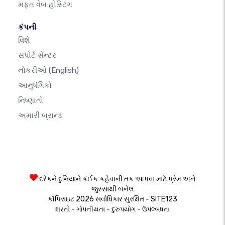
મફત વેબ હોસ્ટિંગ
કંપની
વિશે
સપોર્ટ સેન્ટર
નોકરીઓ
(English)
આનુષંગિકો
નિષ્ણાતો
અમારી બ્રાન્ડ
દરેકને દુનિયાને કંઈક કહેવાની તક આપવા માટે પ્રેમ અને
જુસ્સાથી બનેલ
કૉપિરાઇટ 2026 સર્વાધિકાર સુરક્ષિત - SITE123
-
-
-
શરતો
ગોપનીયતા
દુરુપયોગ
ઉપલ્બધતા