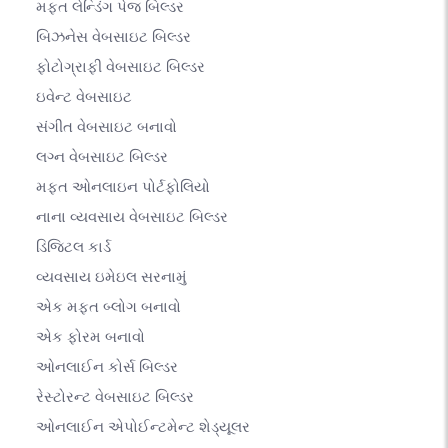
મફત લેન્ડિંગ પેજ બિલ્ડર
બિઝનેસ વેબસાઇટ બિલ્ડર
ફોટોગ્રાફી વેબસાઇટ બિલ્ડર
ઇવેન્ટ વેબસાઇટ
સંગીત વેબસાઇટ બનાવો
લગ્ન વેબસાઇટ બિલ્ડર
મફત ઓનલાઇન પોર્ટફોલિયો
નાના વ્યવસાય વેબસાઇટ બિલ્ડર
ડિજિટલ કાર્ડ
વ્યવસાય ઇમેઇલ સરનામું
એક મફત બ્લોગ બનાવો
એક ફોરમ બનાવો
ઓનલાઈન કોર્સ બિલ્ડર
રેસ્ટોરન્ટ વેબસાઇટ બિલ્ડર
ઓનલાઈન એપોઈન્ટમેન્ટ શેડ્યૂલર