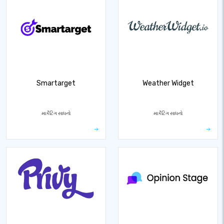
Smartarget
Weather Widget
માર્કેટિંગ સાધનો
માર્કેટિંગ સાધનો