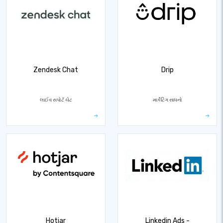
Zendesk Chat
Drip
લાઈવ સપોર્ટ ચેટ
માર્કેટિંગ સાધનો
Hotjar
Linkedin Ads -