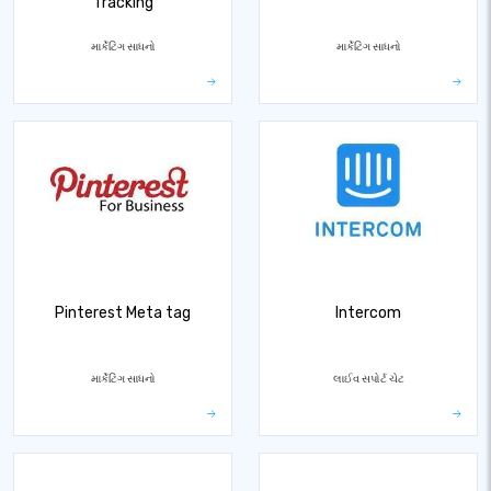
Tracking
માર્કેટિંગ સાધનો
માર્કેટિંગ સાધનો
Pinterest Meta tag
Intercom
માર્કેટિંગ સાધનો
લાઈવ સપોર્ટ ચેટ