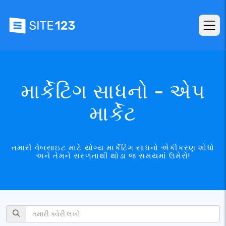
માર્કેટિંગ સાધનો - એપ
માર્કેટ
તમારી વેબસાઇટ માટે યોગ્ય માર્કેટિંગ સાધનો એકીકરણ શોધો
અને તેમને સરળતાથી થોડા જ સમયમાં ઉમેરો!