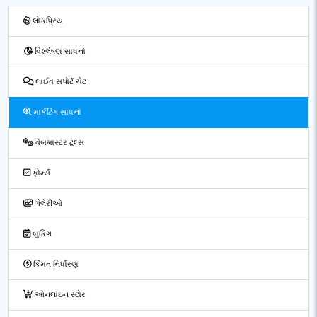
લોકપ્રિય
વિશ્લેષણ સાધનો
લાઈવ સપોર્ટ ચેટ
માર્કેટિંગ સાધનો
વેબમાસ્ટર ટૂલ્સ
ફોર્મ્સ
ગેલેરીઓ
બુકિંગ
કિંમત નિર્ધારણ
ઓનલાઇન સ્ટોર