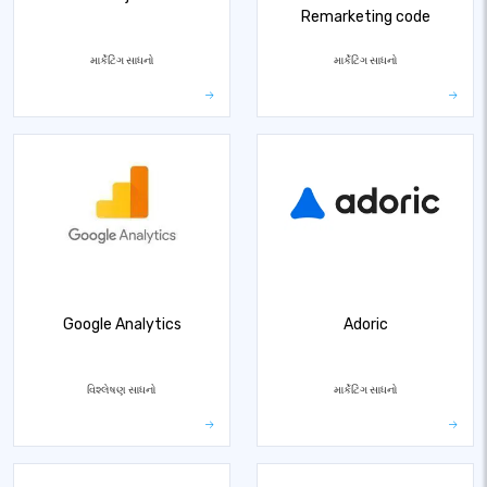
Remarketing code
માર્કેટિંગ સાધનો
માર્કેટિંગ સાધનો
Google Analytics
Adoric
વિશ્લેષણ સાધનો
માર્કેટિંગ સાધનો