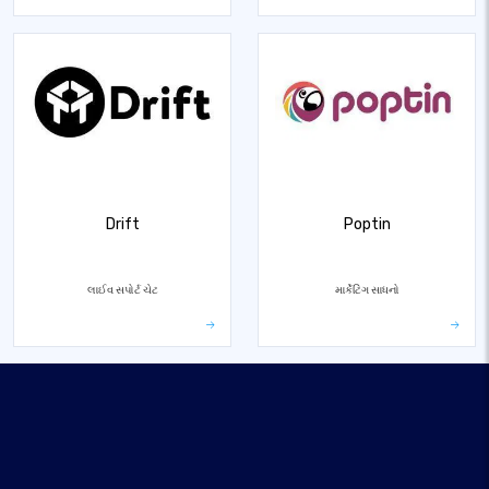
Drift
Poptin
લાઈવ સપોર્ટ ચેટ
માર્કેટિંગ સાધનો