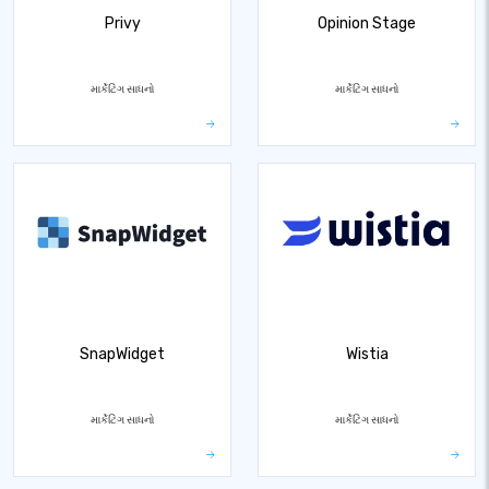
Privy
Opinion Stage
માર્કેટિંગ સાધનો
માર્કેટિંગ સાધનો
SnapWidget
Wistia
માર્કેટિંગ સાધનો
માર્કેટિંગ સાધનો