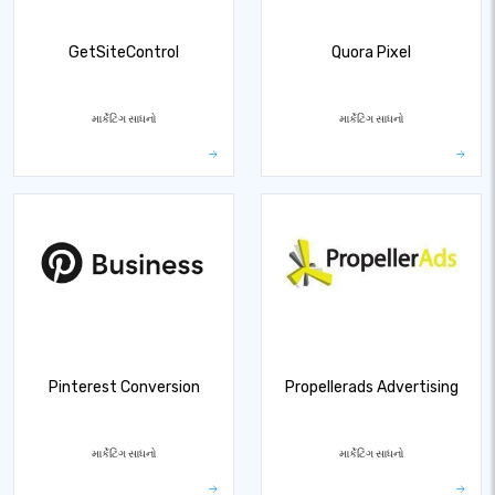
GetSiteControl
Quora Pixel
માર્કેટિંગ સાધનો
માર્કેટિંગ સાધનો
Pinterest Conversion
Propellerads Advertising
માર્કેટિંગ સાધનો
માર્કેટિંગ સાધનો