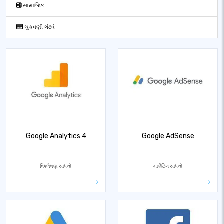
સામાજિક
ચુકવણી ગેટવે
Google Analytics 4
Google AdSense
વિશ્લેષણ સાધનો
માર્કેટિંગ સાધનો