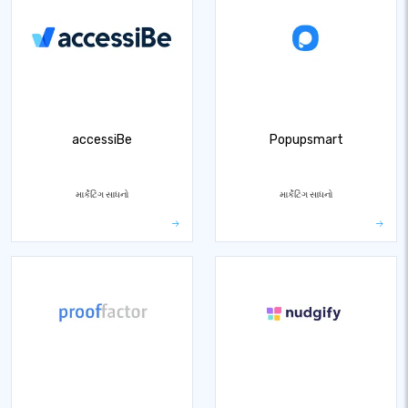
accessiBe
Popupsmart
માર્કેટિંગ સાધનો
માર્કેટિંગ સાધનો