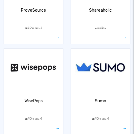
ProveSource
Shareaholic
માર્કેટિંગ સાધનો
સામાજિક
WisePops
Sumo
માર્કેટિંગ સાધનો
માર્કેટિંગ સાધનો