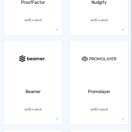
ProofFactor
Nudgify
માર્કેટિંગ સાધનો
માર્કેટિંગ સાધનો
Beamer
Promolayer
માર્કેટિંગ સાધનો
માર્કેટિંગ સાધનો