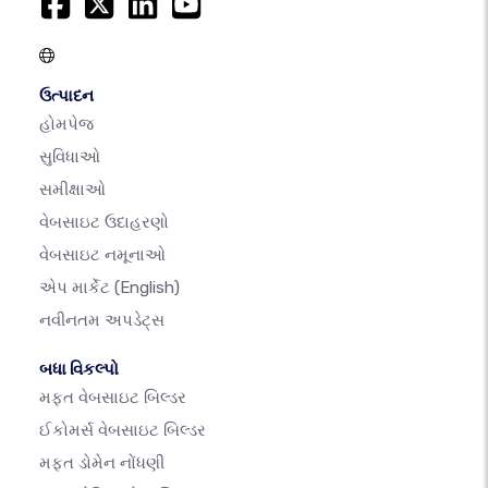
ઉત્પાદન
હોમપેજ
સુવિધાઓ
સમીક્ષાઓ
વેબસાઇટ ઉદાહરણો
વેબસાઇટ નમૂનાઓ
એપ માર્કેટ
(English)
નવીનતમ અપડેટ્સ
બધા વિકલ્પો
મફત વેબસાઇટ બિલ્ડર
ઈકોમર્સ વેબસાઇટ બિલ્ડર
મફત ડોમેન નોંધણી