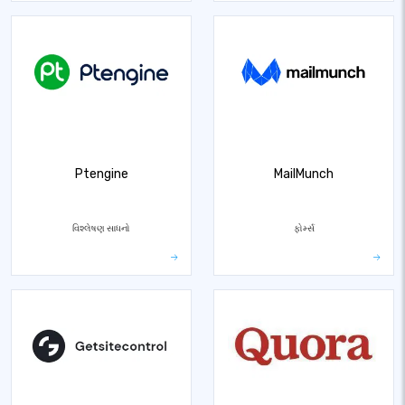
Ptengine
MailMunch
વિશ્લેષણ સાધનો
ફોર્મ્સ