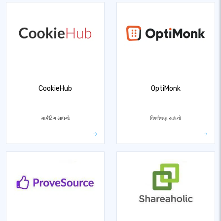
CookieHub
OptiMonk
માર્કેટિંગ સાધનો
વિશ્લેષણ સાધનો