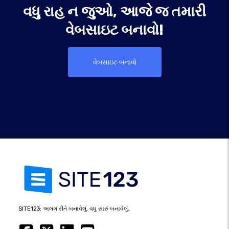
વધુ રાહ ન જુઓ, આજે જ તમારી
વેબસાઇટ બનાવો!
વેબસાઇટ બનાવો
SITE123: અલગ રીતે બનાવેલું, વધુ સારું બનાવેલું.