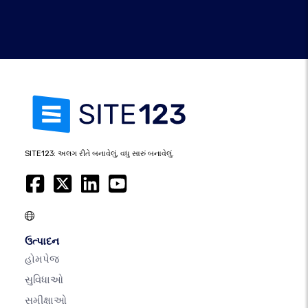
SITE123: અલગ રીતે બનાવેલું, વધુ સારું બનાવેલું.
ઉત્પાદન
હોમપેજ
સુવિધાઓ
સમીક્ષાઓ