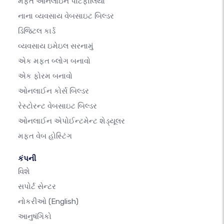
મફત ઓનલાઇન પોર્ટફોલિયો
નાના વ્યવસાય વેબસાઇટ બિલ્ડર
ડિજિટલ કાર્ડ
વ્યવસાય ઇમેઇલ સરનામું
એક મફત બ્લોગ બનાવો
એક ફોરમ બનાવો
ઓનલાઈન કોર્સ બિલ્ડર
રેસ્ટોરન્ટ વેબસાઇટ બિલ્ડર
ઓનલાઈન એપોઈન્ટમેન્ટ શેડ્યૂલર
મફત વેબ હોસ્ટિંગ
કંપની
વિશે
સપોર્ટ સેન્ટર
નોકરીઓ
(English)
આનુષંગિકો