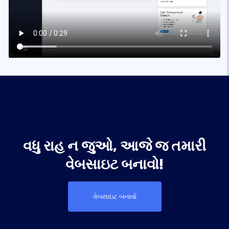
વધુ રાહ ન જુઓ, આજે જ તમારી
વેબસાઇટ બનાવો!
વેબસાઇટ બનાવો