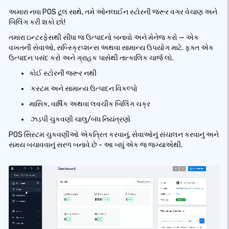
અમારા નવા POS ટૂલ સાથે, તમે ઓનલાઈન સ્ટોરની જરૂર વગર વેચાણ અને
બિલિંગ કરી શકો છો!
તમારા ઇન્ટરફેસથી સીધા જ ઉત્પાદનો બનાવો અને મેનેજ કરો — એક
વખતની સેવાઓ, સબ્સ્ક્રિપ્શન્સ અથવા સામાન્ય ઉપયોગ માટે. ફક્ત એક
ઉત્પાદન પસંદ કરો અને ગ્રાહક પાસેથી તાત્કાલિક ચાર્જ લો.
કોઈ સ્ટોરની જરૂર નથી
️ કસ્ટમ અને સામાન્ય ઉત્પાદન વિકલ્પો
માસિક, વાર્ષિક અથવા લવચીક બિલિંગ ચક્ર
️ ઝડપી ચુકવણી ચાલુ/બંધ નિયંત્રણો
POS સિસ્ટમ ચુકવણીઓ એકત્રિત કરવાનું, સેવાઓનું સંચાલન કરવાનું અને
સમય બચાવવાનું સરળ બનાવે છે - આ બધું એક જ જગ્યાએથી.