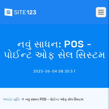
નવું સાધન: POS -
પોઈન્ટ ઓફ સેલ સિસ્ટમ
2025-06-04 08:35:57
અપડેટ સૂચિ
નવું સાધન: POS - પોઈન્ટ ઓફ સેલ સિસ્ટમ