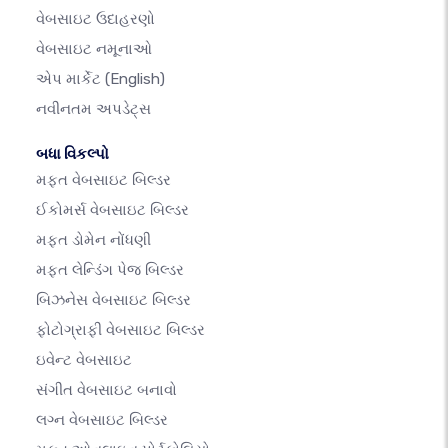
વેબસાઇટ ઉદાહરણો
વેબસાઇટ નમૂનાઓ
એપ માર્કેટ
(English)
નવીનતમ અપડેટ્સ
બધા વિકલ્પો
મફત વેબસાઇટ બિલ્ડર
ઈકોમર્સ વેબસાઇટ બિલ્ડર
મફત ડોમેન નોંધણી
મફત લેન્ડિંગ પેજ બિલ્ડર
બિઝનેસ વેબસાઇટ બિલ્ડર
ફોટોગ્રાફી વેબસાઇટ બિલ્ડર
ઇવેન્ટ વેબસાઇટ
સંગીત વેબસાઇટ બનાવો
લગ્ન વેબસાઇટ બિલ્ડર