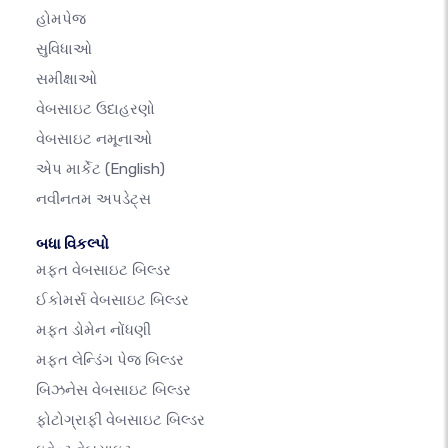
હોમપેજ
સુવિધાઓ
સમીક્ષાઓ
વેબસાઇટ ઉદાહરણો
વેબસાઇટ નમૂનાઓ
એપ માર્કેટ
(English)
નવીનતમ અપડેટ્સ
બધા વિકલ્પો
મફત વેબસાઇટ બિલ્ડર
ઈકોમર્સ વેબસાઇટ બિલ્ડર
મફત ડોમેન નોંધણી
મફત લેન્ડિંગ પેજ બિલ્ડર
બિઝનેસ વેબસાઇટ બિલ્ડર
ફોટોગ્રાફી વેબસાઇટ બિલ્ડર