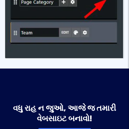
વધુ રાહ ન જુઓ, આજે જ તમારી
વેબસાઇટ બનાવો!