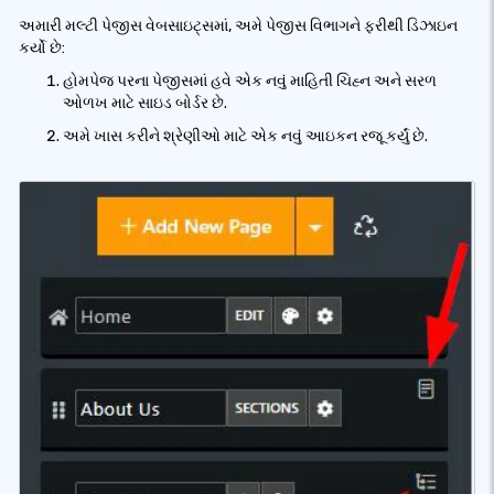
અમારી મલ્ટી પેજીસ વેબસાઇટ્સમાં, અમે પેજીસ વિભાગને ફરીથી ડિઝાઇન
કર્યો છે:
હોમપેજ પરના પેજીસમાં હવે એક નવું માહિતી ચિહ્ન અને સરળ
ઓળખ માટે સાઇડ બોર્ડર છે.
અમે ખાસ કરીને શ્રેણીઓ માટે એક નવું આઇકન રજૂ કર્યું છે.