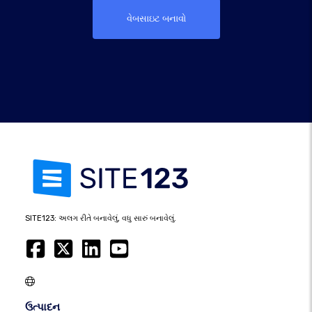
વેબસાઇટ બનાવો
SITE123: અલગ રીતે બનાવેલું, વધુ સારું બનાવેલું.
ઉત્પાદન