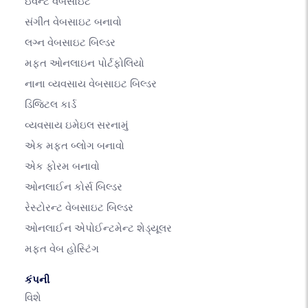
ઇવેન્ટ વેબસાઇટ
સંગીત વેબસાઇટ બનાવો
લગ્ન વેબસાઇટ બિલ્ડર
મફત ઓનલાઇન પોર્ટફોલિયો
નાના વ્યવસાય વેબસાઇટ બિલ્ડર
ડિજિટલ કાર્ડ
વ્યવસાય ઇમેઇલ સરનામું
એક મફત બ્લોગ બનાવો
એક ફોરમ બનાવો
ઓનલાઈન કોર્સ બિલ્ડર
રેસ્ટોરન્ટ વેબસાઇટ બિલ્ડર
ઓનલાઈન એપોઈન્ટમેન્ટ શેડ્યૂલર
મફત વેબ હોસ્ટિંગ
કંપની
વિશે