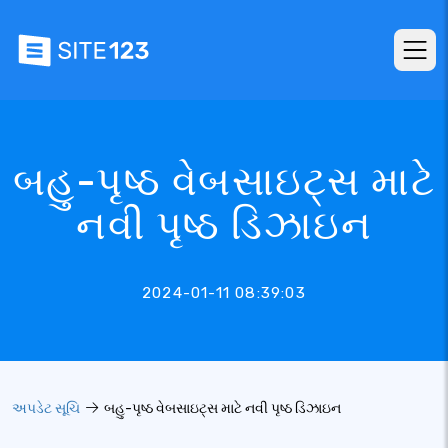
બહુ-પૃષ્ઠ વેબસાઇટ્સ માટે
નવી પૃષ્ઠ ડિઝાઇન
2024-01-11 08:39:03
અપડેટ સૂચિ
બહુ-પૃષ્ઠ વેબસાઇટ્સ માટે નવી પૃષ્ઠ ડિઝાઇન