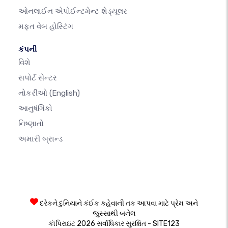
ઓનલાઈન એપોઈન્ટમેન્ટ શેડ્યૂલર
મફત વેબ હોસ્ટિંગ
કંપની
વિશે
સપોર્ટ સેન્ટર
નોકરીઓ
(English)
આનુષંગિકો
નિષ્ણાતો
અમારી બ્રાન્ડ
દરેકને દુનિયાને કંઈક કહેવાની તક આપવા માટે પ્રેમ અને
જુસ્સાથી બનેલ
કૉપિરાઇટ 2026 સર્વાધિકાર સુરક્ષિત - SITE123