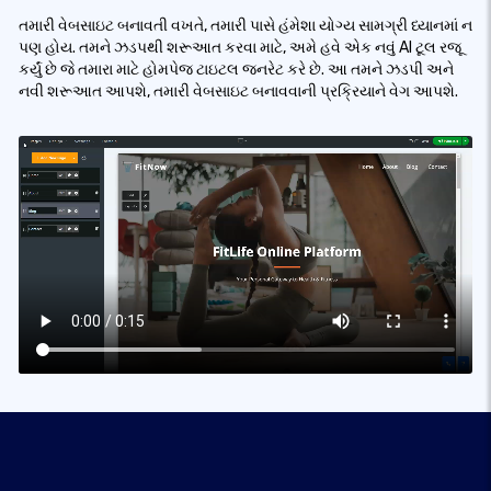
તમારી વેબસાઇટ બનાવતી વખતે, તમારી પાસે હંમેશા યોગ્ય સામગ્રી ધ્યાનમાં ન
પણ હોય. તમને ઝડપથી શરૂઆત કરવા માટે, અમે હવે એક નવું AI ટૂલ રજૂ
કર્યું છે જે તમારા માટે હોમપેજ ટાઇટલ જનરેટ કરે છે. આ તમને ઝડપી અને
નવી શરૂઆત આપશે, તમારી વેબસાઇટ બનાવવાની પ્રક્રિયાને વેગ આપશે.