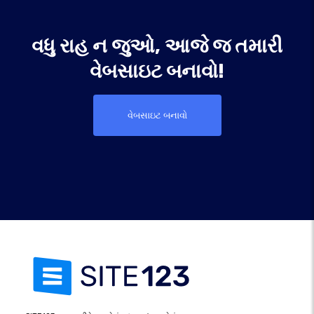
વધુ રાહ ન જુઓ, આજે જ તમારી
વેબસાઇટ બનાવો!
વેબસાઇટ બનાવો