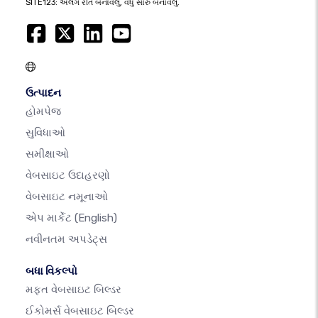
SITE123: અલગ રીતે બનાવેલું, વધુ સારું બનાવેલું.
ઉત્પાદન
હોમપેજ
સુવિધાઓ
સમીક્ષાઓ
વેબસાઇટ ઉદાહરણો
વેબસાઇટ નમૂનાઓ
એપ માર્કેટ
(English)
નવીનતમ અપડેટ્સ
બધા વિકલ્પો
મફત વેબસાઇટ બિલ્ડર
ઈકોમર્સ વેબસાઇટ બિલ્ડર