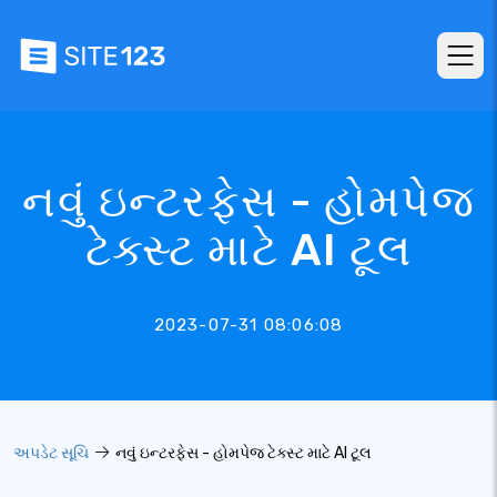
નવું ઇન્ટરફેસ - હોમપેજ
ટેક્સ્ટ માટે AI ટૂલ
2023-07-31 08:06:08
અપડેટ સૂચિ
નવું ઇન્ટરફેસ - હોમપેજ ટેક્સ્ટ માટે AI ટૂલ