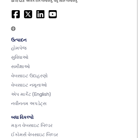
SITE123: અલગ રીતે બનાવેલું, વધુ સારું બનાવેલું.
ઉત્પાદન
હોમપેજ
સુવિધાઓ
સમીક્ષાઓ
વેબસાઇટ ઉદાહરણો
વેબસાઇટ નમૂનાઓ
એપ માર્કેટ
(English)
નવીનતમ અપડેટ્સ
બધા વિકલ્પો
મફત વેબસાઇટ બિલ્ડર
ઈકોમર્સ વેબસાઇટ બિલ્ડર