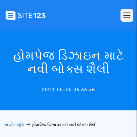
હોમપેજ ડિઝાઇન માટે
નવી બોક્સ શૈલી
2024-05-05 06:36:58
અપડેટ સૂચિ
હોમપેજ ડિઝાઇન માટે નવી બોક્સ શૈલી