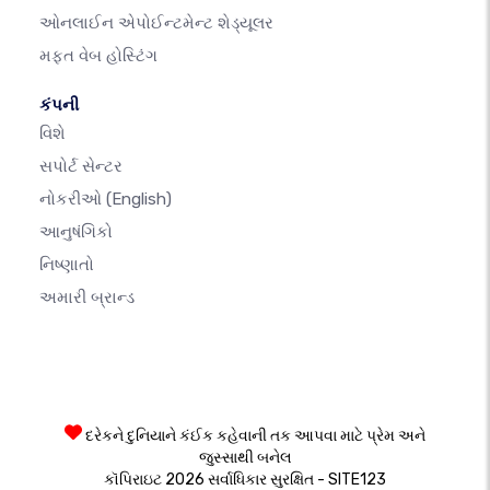
ઓનલાઈન એપોઈન્ટમેન્ટ શેડ્યૂલર
મફત વેબ હોસ્ટિંગ
કંપની
વિશે
સપોર્ટ સેન્ટર
નોકરીઓ
(English)
આનુષંગિકો
નિષ્ણાતો
અમારી બ્રાન્ડ
દરેકને દુનિયાને કંઈક કહેવાની તક આપવા માટે પ્રેમ અને
જુસ્સાથી બનેલ
કૉપિરાઇટ 2026 સર્વાધિકાર સુરક્ષિત - SITE123