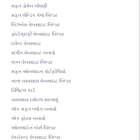
મફત ડોમેન નોંધણી
મફત લેન્ડિંગ પેજ બિલ્ડર
બિઝનેસ વેબસાઇટ બિલ્ડર
ફોટોગ્રાફી વેબસાઇટ બિલ્ડર
ઇવેન્ટ વેબસાઇટ
સંગીત વેબસાઇટ બનાવો
લગ્ન વેબસાઇટ બિલ્ડર
મફત ઓનલાઇન પોર્ટફોલિયો
નાના વ્યવસાય વેબસાઇટ બિલ્ડર
ડિજિટલ કાર્ડ
વ્યવસાય ઇમેઇલ સરનામું
એક મફત બ્લોગ બનાવો
એક ફોરમ બનાવો
ઓનલાઈન કોર્સ બિલ્ડર
રેસ્ટોરન્ટ વેબસાઇટ બિલ્ડર