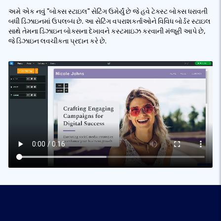
અમે એક નવું "બોક્સ સ્ટાઇલ" સેટિંગ ઉમેર્યું છે જે હવે ટેક્સ્ટ બોક્સ ધરાવતી
બધી ડિઝાઇનમાં ઉપલબ્ધ છે. આ સેટિંગ વપરાશકર્તાઓને વિવિધ બોર્ડર સ્ટાઇલ
સાથે તેમના ડિઝાઇન બોક્સના દેખાવને કસ્ટમાઇઝ કરવાની મંજૂરી આપે છે,
જે ડિઝાઇન લવચીકતા પ્રદાન કરે છે.