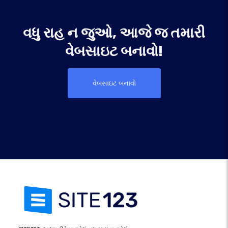
વધુ રાહ ન જુઓ, આજે જ તમારી
વેબસાઇટ બનાવો!
વેબસાઇટ બનાવો