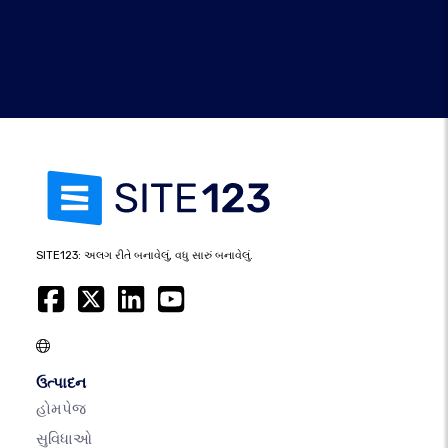
SITE123: અલગ રીતે બનાવેલું, વધુ સારું બનાવેલું.
ઉત્પાદન
હોમપેજ
સુવિધાઓ