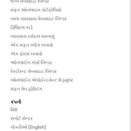
લગ્ન વેબસાઇટ બિલ્ડર
મફત ઓનલાઇન પોર્ટફોલિયો
નાના વ્યવસાય વેબસાઇટ બિલ્ડર
ડિજિટલ કાર્ડ
વ્યવસાય ઇમેઇલ સરનામું
એક મફત બ્લોગ બનાવો
એક ફોરમ બનાવો
ઓનલાઈન કોર્સ બિલ્ડર
રેસ્ટોરન્ટ વેબસાઇટ બિલ્ડર
ઓનલાઈન એપોઈન્ટમેન્ટ શેડ્યૂલર
મફત વેબ હોસ્ટિંગ
કંપની
વિશે
સપોર્ટ સેન્ટર
નોકરીઓ
(English)