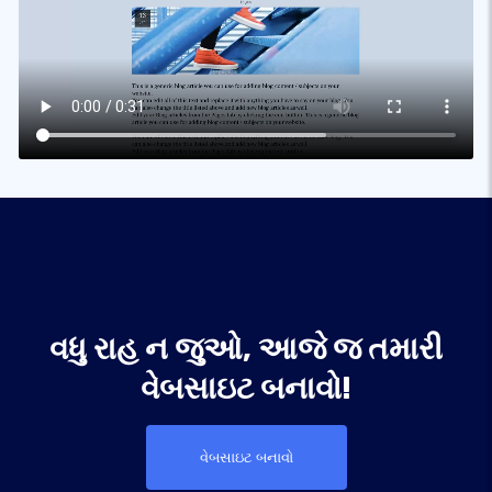
વધુ રાહ ન જુઓ, આજે જ તમારી
વેબસાઇટ બનાવો!
વેબસાઇટ બનાવો