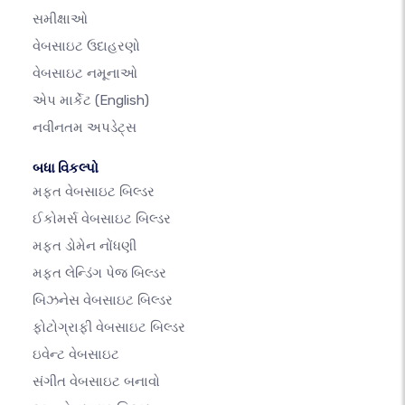
સમીક્ષાઓ
વેબસાઇટ ઉદાહરણો
વેબસાઇટ નમૂનાઓ
એપ માર્કેટ
(English)
નવીનતમ અપડેટ્સ
બધા વિકલ્પો
મફત વેબસાઇટ બિલ્ડર
ઈકોમર્સ વેબસાઇટ બિલ્ડર
મફત ડોમેન નોંધણી
મફત લેન્ડિંગ પેજ બિલ્ડર
બિઝનેસ વેબસાઇટ બિલ્ડર
ફોટોગ્રાફી વેબસાઇટ બિલ્ડર
ઇવેન્ટ વેબસાઇટ
સંગીત વેબસાઇટ બનાવો