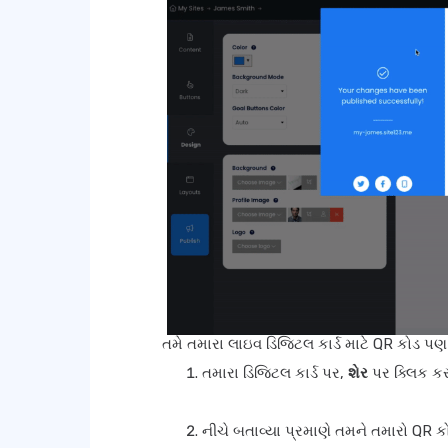
તમે તમારા લાઇવ ડિજિટલ કાર્ડ માટે QR કોડ પ
તમારા ડિજિટલ કાર્ડ પર,
શેર
પર ક્લિક ક
નીચે બતાવ્યા પ્રમાણે તમને તમારો QR કો