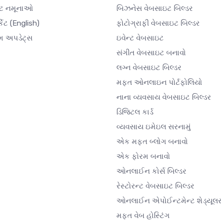
ઇટ નમૂનાઓ
બિઝનેસ વેબસાઇટ બિલ્ડર
કેટ
(English)
ફોટોગ્રાફી વેબસાઇટ બિલ્ડર
મ અપડેટ્સ
ઇવેન્ટ વેબસાઇટ
સંગીત વેબસાઇટ બનાવો
લગ્ન વેબસાઇટ બિલ્ડર
મફત ઓનલાઇન પોર્ટફોલિયો
નાના વ્યવસાય વેબસાઇટ બિલ્ડર
ડિજિટલ કાર્ડ
વ્યવસાય ઇમેઇલ સરનામું
એક મફત બ્લોગ બનાવો
એક ફોરમ બનાવો
ઓનલાઈન કોર્સ બિલ્ડર
રેસ્ટોરન્ટ વેબસાઇટ બિલ્ડર
ઓનલાઈન એપોઈન્ટમેન્ટ શેડ્યૂલ
મફત વેબ હોસ્ટિંગ