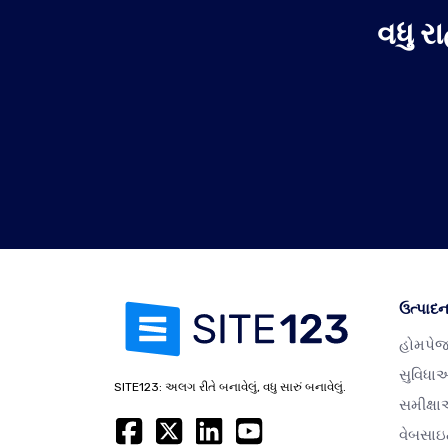
વધુ 
ઉત્પાદ
હોમપે
સુવિધા
SITE123: અલગ રીતે બનાવેલું, વધુ સારું બનાવેલું.
સમીક્ષ
વેબસાઇ