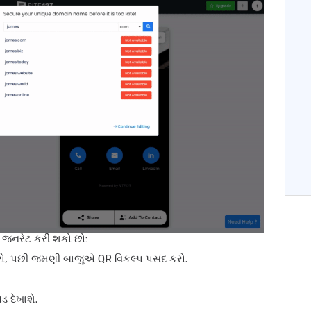
ણ જનરેટ કરી શકો છો:
રો, પછી જમણી બાજુએ QR વિકલ્પ પસંદ કરો.
ડ દેખાશે.