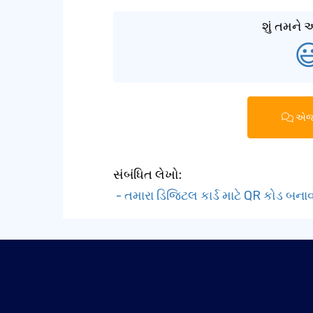
શું તમને

એજન્
સંબંધિત લેખો:
- તમારા ડિજિટલ કાર્ડ માટે QR કોડ બના