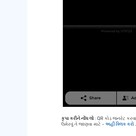
કૃપા કરીને નોંધ લો
: QR કોડ જનરેટ કરવા 
ઉમેરવું તે જાણવા માટે -
અહીં ક્લિક કરો
.