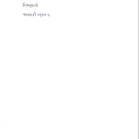
નિષ્ણાતો
અમારી બ્રાન્ડ
ર