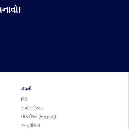
નાવો!
કંપની
વિશે
સપોર્ટ સેન્ટર
નોકરીઓ
(English)
આનુષંગિકો