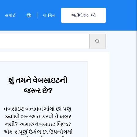
|
સપોર્ટ
લૉગિન
અહીંથી શરૂ કરો
શું તમને વેબસાઇટની
જરૂર છે?
વેબસાઇટ બનાવવા માંગો છો પણ
ક્યાંથી શરૂઆત કરવી તે ખબર
નથી? અમારું વેબસાઇટ બિલ્ડર
એક સંપૂર્ણ ઉકેલ છે. ઉપયોગમાં