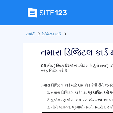
સપોર્ટ
ડિજિટલ કાર્ડ
તમારા ડિજિટલ કાર્ડ
QR કોડ
(
ક્વિક રિસ્પોન્સ કોડ
માટે ટૂંકો શબ્દ
તરફ નિર્દેશ કરે છે.
તમારા ડિજિટલ કાર્ડ માટે QR કોડ કેવી રીતે જનરે
તમારા ડિજિટલ કાર્ડ પર,
પ્રકાશિત કરો પર
પુષ્ટિકરણ પોપ-અપ પર,
મોબાઇલ
આઇકોન
નીચે બતાવ્યા પ્રમાણે તમને તમારો QR કો