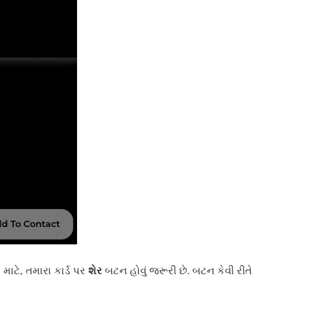
માટે, તમારા કાર્ડ પર
શેર
બટન હોવું જરૂરી છે. બટન કેવી રીતે