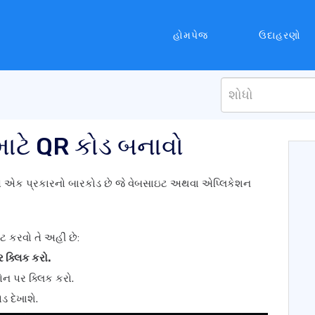
હોમપેજ
ઉદાહરણો
 માટે QR કોડ બનાવો
) એ એક પ્રકારનો બારકોડ છે જે વેબસાઇટ અથવા એપ્લિકેશન
ટ કરવો તે અહીં છે:
 ક્લિક કરો.
 પર ક્લિક કરો.
ડ દેખાશે.