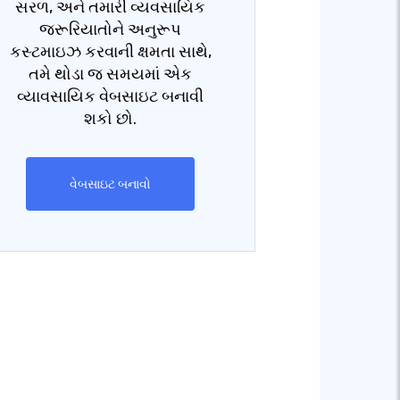
સરળ, અને તમારી વ્યવસાયિક
જરૂરિયાતોને અનુરૂપ
કસ્ટમાઇઝ કરવાની ક્ષમતા સાથે,
તમે થોડા જ સમયમાં એક
વ્યાવસાયિક વેબસાઇટ બનાવી
શકો છો.
વેબસાઇટ બનાવો