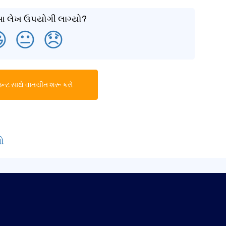
 આ લેખ ઉપયોગી લાગ્યો?

😐
😞
ટ સાથે વાતચીત શરૂ કરો
વો