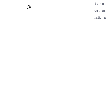
વેબસા
એપ માર્
નવીનત