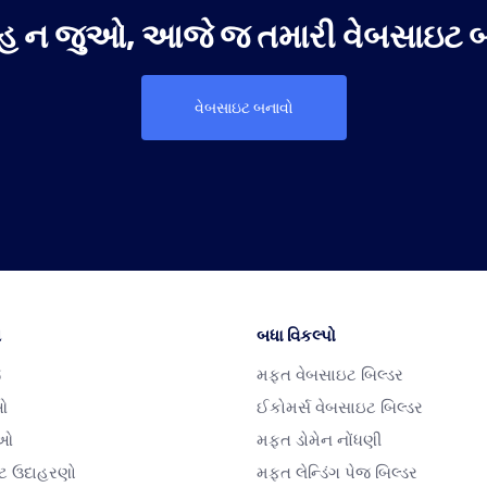
રાહ ન જુઓ, આજે જ તમારી વેબસાઇટ બ
વેબસાઇટ બનાવો
ન
બધા વિકલ્પો
જ
મફત વેબસાઇટ બિલ્ડર
ઓ
ઈકોમર્સ વેબસાઇટ બિલ્ડર
ાઓ
મફત ડોમેન નોંધણી
ટ ઉદાહરણો
મફત લેન્ડિંગ પેજ બિલ્ડર