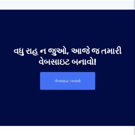
વધુ રાહ ન જુઓ, આજે જ તમારી
વેબસાઇટ બનાવો!
વેબસાઇટ બનાવો