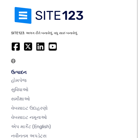
SITE123: અલગ રીતે બનાવેલું, વધુ સારું બનાવેલું.
ઉત્પાદન
હોમપેજ
સુવિધાઓ
સમીક્ષાઓ
વેબસાઇટ ઉદાહરણો
વેબસાઇટ નમૂનાઓ
એપ માર્કેટ
(English)
નવીનતમ અપડેટ્સ