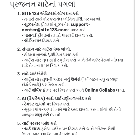
પ્રજનન માટેનાં પગલાં
SITE123 એડિટરમાં લોગ ઇન કરો
• તમારી સાથે શેર કરાયેલ લોગિન URL પર જાઓ.
•
યુઝરનેમ
ફીલ્ડમાં યુઝરનેમ
support-
center@site123.com
દાખલ કરો.
•
પાસવર્ડ
ફીલ્ડમાં તમારો પાસવર્ડ દાખલ કરો.
•
લોગિન પર
ક્લિક કરો.
સંપાદન માટે ચાર્ટ્સ પેજ ખોલો.
• ટોચના બારમાં,
પૃષ્ઠો
ટેબ પસંદ કરો.
• ચાર્ટ્સ મોડ્યુલ સુધી સ્ક્રોલ કરો અને તેને વર્કસ્પેસમાં ખોલવા
માટે તેના નામ પર ક્લિક કરો.
નવો ચાર્ટ ઉમેરો
• ચાર્ટ્સ મોડ્યુલની અંદર,
નવું ઉમેરો
("+" બટન
નવું લખાણ
ઉમેરો
સાથે) પર ક્લિક કરો.
•
ચાર્ટ શીર્ષક
ફીલ્ડ પર ક્લિક કરો અને
Online Collabs
લખો.
AI (વૈકલ્પિક) સાથે ચાર્ટ વર્ણન જનરેટ કરો
•
ટેક્સ્ટ સૂચવો પર
ક્લિક કરો.
• સૂચન પોપ-અપમાં, તમે જે ટેક્સ્ટ દાખલ કરવા માંગો છો તેની
બાજુમાં
લાગુ કરો
દબાવો.
ચાર્ટ પ્રકાર પસંદ કરો
•
ચાર્ટ ટાઇપ
ડ્રોપ-ડાઉન પર ક્લિક કરો અને ઇચ્છિત શૈલી
(દા.ત., બાર, લાઈન, પાઇ) પસંદ કરો.