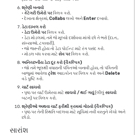
શ્રેણી બનાવો
•
કેટેગરી ઉમેરો પર
ક્લિક કરો.
• દેખાતા ક્ષેત્રમાં,
Collabs
લખો અને
Enter
દબાવો.
ડેટા દાખલ કરો
•
ડેટા ઉમેરો પર
ક્લિક કરો.
• ડેટા મોડલમાં, તમે જે મૂલ્યો દર્શાવવા માંગો છો તે ભરો (દા.ત.,
સંખ્યાઓ, ટકાવારી).
• જો જરૂરી હોય તો ડેટા પોઈન્ટ માટે રંગ પસંદ કરો.
• મોડલ બંધ કરવા માટે
સેવ પર
ક્લિક કરો.
અનિચ્છનીય ડેટા દૂર કરો (વૈકલ્પિક)
• જો તમે ભૂલથી વધારાની પંક્તિઓ બનાવી હોય, તો પંક્તિની
બાજુમાં આવેલા
ટ્રેશ
આઇકોન પર ક્લિક કરો અને
Delete
વડે પુષ્ટિ કરો.
ચાર્ટ સાચવો
• પૃષ્ઠ પર ચાર્ટ ઉમેરવા માટે
સાચવો / થઈ ગયું
(લીલું
સાચવો
બટન) પર ક્લિક કરો.
શ્રેણીઓ અથવા ચાર્ટ ફરીથી ક્રમમાં ગોઠવો (વૈકલ્પિક)
• પૃષ્ઠ પર તેની સ્થિતિ બદલવા માટે સૂચિમાં નવી વસ્તુને ખેંચો અને
છોડો.
સારાંશ