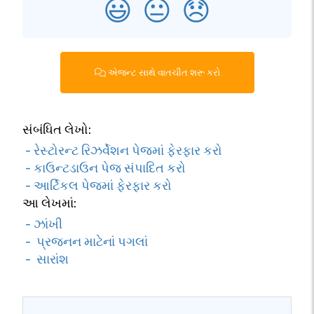
😃
😐
😞
એજન્ટ સાથે વાતચીત શરૂ કરો
સંબંધિત લેખો:
- રેસ્ટોરન્ટ રિઝર્વેશન પેજમાં ફેરફાર કરો
- કાઉન્ટડાઉન પેજ સંપાદિત કરો
- આર્ટિકલ પેજમાં ફેરફાર કરો
આ લેખમાં:
- ઝાંખી
- પ્રજનન માટેનાં પગલાં
- સારાંશ