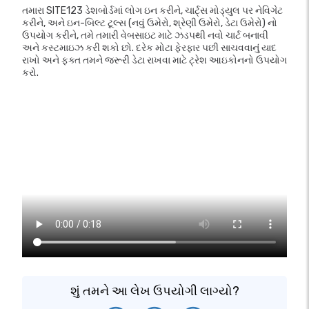
તમારા SITE123 ડેશબોર્ડમાં લોગ ઇન કરીને, ચાર્ટ્સ મોડ્યુલ પર નેવિગેટ
કરીને, અને ઇન-બિલ્ટ ટૂલ્સ (નવું ઉમેરો, શ્રેણી ઉમેરો, ડેટા ઉમેરો) નો
ઉપયોગ કરીને, તમે તમારી વેબસાઇટ માટે ઝડપથી નવો ચાર્ટ બનાવી
અને કસ્ટમાઇઝ કરી શકો છો. દરેક મોટા ફેરફાર પછી સાચવવાનું યાદ
રાખો અને ફક્ત તમને જરૂરી ડેટા રાખવા માટે ટ્રેશ આઇકોનનો ઉપયોગ
કરો.
શું તમને આ લેખ ઉપયોગી લાગ્યો?