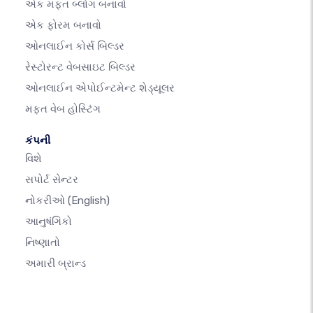
એક મફત બ્લોગ બનાવો
એક ફોરમ બનાવો
ઓનલાઈન કોર્સ બિલ્ડર
રેસ્ટોરન્ટ વેબસાઇટ બિલ્ડર
ઓનલાઈન એપોઈન્ટમેન્ટ શેડ્યૂલર
મફત વેબ હોસ્ટિંગ
કંપની
વિશે
સપોર્ટ સેન્ટર
નોકરીઓ
(English)
આનુષંગિકો
નિષ્ણાતો
અમારી બ્રાન્ડ