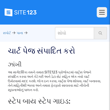
સપોર્ટ
પાના
ચાર્ટ પેજ સંપાદિત કરો
ઝાંખી
આ માર્ગદર્શિકા તમને તમારા SITE123 પ્રોજેક્ટમાં ચાર્ટ્સ પેજને
સંપાદિત કરવા અને કેટેગરી અને ડેટા સેટ સહિત એક નવો ચાર્ટ
ઉમેરવામાં મદદ કરશે. લોગ ઇન કરવા, ચાર્ટ્સ પેજ શોધવા, ચાર્ટ બનાવવા,
તેને માહિતીથી ભરવા અને તમારા ફેરફારો સાચવવા માટે નીચેની
સૂચનાઓનું પાલન કરો.
સ્ટેપ બાય સ્ટેપ ગાઇડ: