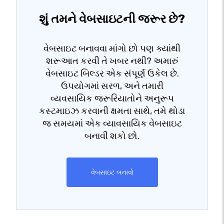
શું તમને વેબસાઇટની જરૂર છે?
વેબસાઇટ બનાવવા માંગો છો પણ ક્યાંથી
શરૂઆત કરવી તે ખબર નથી? અમારું
વેબસાઇટ બિલ્ડર એક સંપૂર્ણ ઉકેલ છે.
ઉપયોગમાં સરળ, અને તમારી
વ્યવસાયિક જરૂરિયાતોને અનુરૂપ
કસ્ટમાઇઝ કરવાની ક્ષમતા સાથે, તમે થોડા
જ સમયમાં એક વ્યાવસાયિક વેબસાઇટ
બનાવી શકો છો.
વેબસાઇટ બનાવો