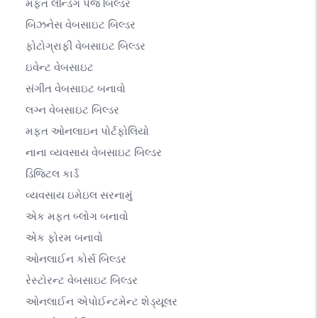
મફત લેન્ડિંગ પેજ બિલ્ડર
બિઝનેસ વેબસાઇટ બિલ્ડર
ફોટોગ્રાફી વેબસાઇટ બિલ્ડર
ઇવેન્ટ વેબસાઇટ
સંગીત વેબસાઇટ બનાવો
લગ્ન વેબસાઇટ બિલ્ડર
મફત ઓનલાઇન પોર્ટફોલિયો
નાના વ્યવસાય વેબસાઇટ બિલ્ડર
ડિજિટલ કાર્ડ
વ્યવસાય ઇમેઇલ સરનામું
એક મફત બ્લોગ બનાવો
એક ફોરમ બનાવો
ઓનલાઈન કોર્સ બિલ્ડર
રેસ્ટોરન્ટ વેબસાઇટ બિલ્ડર
ઓનલાઈન એપોઈન્ટમેન્ટ શેડ્યૂલર