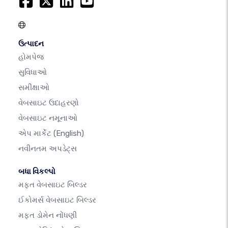
ઉત્પાદન
હોમપેજ
સુવિધાઓ
સમીક્ષાઓ
વેબસાઇટ ઉદાહરણો
વેબસાઇટ નમૂનાઓ
એપ માર્કેટ
(English)
નવીનતમ અપડેટ્સ
બધા વિકલ્પો
મફત વેબસાઇટ બિલ્ડર
ઈકોમર્સ વેબસાઇટ બિલ્ડર
મફત ડોમેન નોંધણી