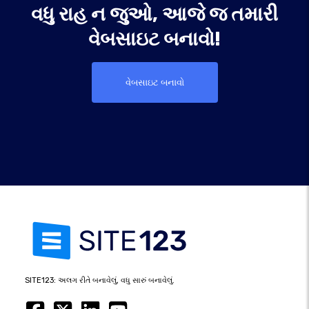
વધુ રાહ ન જુઓ, આજે જ તમારી
વેબસાઇટ બનાવો!
વેબસાઇટ બનાવો
SITE123: અલગ રીતે બનાવેલું, વધુ સારું બનાવેલું.