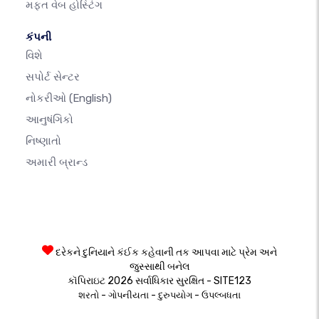
મફત વેબ હોસ્ટિંગ
કંપની
વિશે
સપોર્ટ સેન્ટર
નોકરીઓ
(English)
આનુષંગિકો
નિષ્ણાતો
અમારી બ્રાન્ડ
દરેકને દુનિયાને કંઈક કહેવાની તક આપવા માટે પ્રેમ અને
જુસ્સાથી બનેલ
કૉપિરાઇટ 2026 સર્વાધિકાર સુરક્ષિત - SITE123
-
-
-
શરતો
ગોપનીયતા
દુરુપયોગ
ઉપલ્બધતા