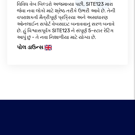
વિવિધ વેબ બિલ્ડરો અજમાવ્યા પછી, SITE123 મારા
જેવા નવા લોકો માટે શ્રેષ્ઠ તરીકે ઉભરી આવે છે. તેની
વપરાશકર્તા મૈત્રીપૂર્ણ પ્રક્રિયા અને અસાધારણ
ઓનલાઈન સપોર્ટ વેબસાઇટ બનાવવાનું સરળ બનાવે
છે. હું વિશ્વાસપૂર્વક SITE123 ને સંપૂર્ણ 5-સ્ટાર રેટિંગ
આપું છું - તે નવા નિશાળીયા માટે યોગ્ય છે.
પોલ ડાઉન્સ