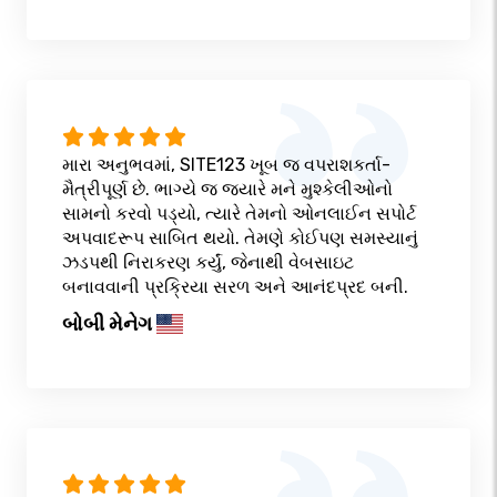
મારા અનુભવમાં, SITE123 ખૂબ જ વપરાશકર્તા-
મૈત્રીપૂર્ણ છે. ભાગ્યે જ જ્યારે મને મુશ્કેલીઓનો
સામનો કરવો પડ્યો, ત્યારે તેમનો ઓનલાઈન સપોર્ટ
અપવાદરૂપ સાબિત થયો. તેમણે કોઈપણ સમસ્યાનું
ઝડપથી નિરાકરણ કર્યું, જેનાથી વેબસાઇટ
બનાવવાની પ્રક્રિયા સરળ અને આનંદપ્રદ બની.
બોબી મેનેગ