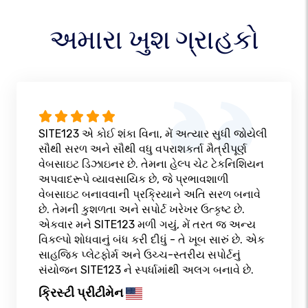
અમારા ખુશ ગ્રાહકો
SITE123 એ કોઈ શંકા વિના, મેં અત્યાર સુધી જોયેલી
સૌથી સરળ અને સૌથી વધુ વપરાશકર્તા મૈત્રીપૂર્ણ
વેબસાઇટ ડિઝાઇનર છે. તેમના હેલ્પ ચેટ ટેકનિશિયન
અપવાદરૂપે વ્યાવસાયિક છે, જે પ્રભાવશાળી
વેબસાઇટ બનાવવાની પ્રક્રિયાને અતિ સરળ બનાવે
છે. તેમની કુશળતા અને સપોર્ટ ખરેખર ઉત્કૃષ્ટ છે.
એકવાર મને SITE123 મળી ગયું, મેં તરત જ અન્ય
વિકલ્પો શોધવાનું બંધ કરી દીધું - તે ખૂબ સારું છે. એક
સાહજિક પ્લેટફોર્મ અને ઉચ્ચ-સ્તરીય સપોર્ટનું
સંયોજન SITE123 ને સ્પર્ધામાંથી અલગ બનાવે છે.
ક્રિસ્ટી પ્રીટીમેન