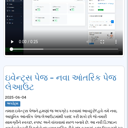
ઇવેન્ટ્સ પેજ - નવા આંતરિક પેજ
લેઆઉટ
2025-06-04
અપડેટ્સ
તમારા ઇવેન્ટ્સ પેજને હમણાં જ અપગ્રેડ કરવામાં આવ્યું છે! હવે તમે નવા,
આધુનિક આંતરિક પેજ લેઆઉટમાંથી પસંદ કરી શકો છો જે તમારી
સામગ્રીને સ્વચ્છ, સ્પષ્ટ અને વાંચવામાં સરળ બનાવે છે. આ નવી ડિઝાઇન