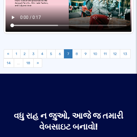
«
1
2
3
4
5
6
7
8
9
10
11
12
13
14
...
18
»
વધુ રાહ ન જુઓ, આજે જ તમારી
વેબસાઇટ બનાવો!