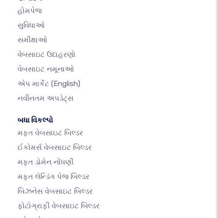
હોમપેજ
સુવિધાઓ
સમીક્ષાઓ
વેબસાઇટ ઉદાહરણો
વેબસાઇટ નમૂનાઓ
એપ માર્કેટ
(English)
નવીનતમ અપડેટ્સ
બધા વિકલ્પો
મફત વેબસાઇટ બિલ્ડર
ઈકોમર્સ વેબસાઇટ બિલ્ડર
મફત ડોમેન નોંધણી
મફત લેન્ડિંગ પેજ બિલ્ડર
બિઝનેસ વેબસાઇટ બિલ્ડર
ફોટોગ્રાફી વેબસાઇટ બિલ્ડર