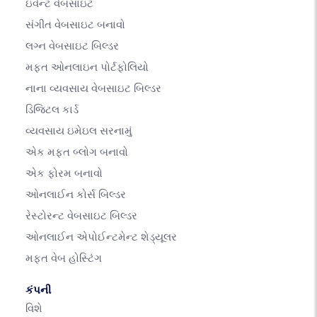
ઇવેન્ટ વેબસાઇટ
સંગીત વેબસાઇટ બનાવો
લગ્ન વેબસાઇટ બિલ્ડર
મફત ઓનલાઇન પોર્ટફોલિયો
નાના વ્યવસાય વેબસાઇટ બિલ્ડર
ડિજિટલ કાર્ડ
વ્યવસાય ઇમેઇલ સરનામું
એક મફત બ્લોગ બનાવો
એક ફોરમ બનાવો
ઓનલાઈન કોર્સ બિલ્ડર
રેસ્ટોરન્ટ વેબસાઇટ બિલ્ડર
ઓનલાઈન એપોઈન્ટમેન્ટ શેડ્યૂલર
મફત વેબ હોસ્ટિંગ
કંપની
વિશે