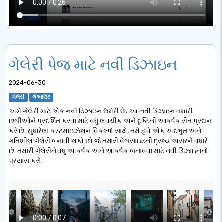
ગેલેરી પેજ માટે નવી ડિઝાઇન
2024-06-30
ગેલેરી
લેઆઉટ
અમે ગેલેરી માટે એક નવી ડિઝાઇન ઉમેરી છે. આ નવી ડિઝાઇન તમારી
છબીઓને પ્રદર્શિત કરવા માટે વધુ લવચીક અને દૃષ્ટિની આકર્ષક રીત પ્રદાન
કરે છે. સુધારેલા કસ્ટમાઇઝેશન વિકલ્પો સાથે, તમે હવે એક અદભુત અને
ગતિશીલ ગેલેરી બનાવી શકો છો જે તમારી વેબસાઇટની દ્રશ્ય અસરને વધારે
છે. તમારી ગેલેરીને વધુ આકર્ષક અને આકર્ષક બનાવવા માટે નવી ડિઝાઇનનો
પ્રયાસ કરો.