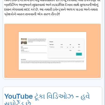
તમને ઇવેન્ટની વિગતોને વધુ વ્યાવસાયિક રીતે રજૂ કરવામાં, બધા ઉપકરણો પર
બ્રાઉઝિંગ અનુભવને સુધારવામાં અને સ્ટાઇલિશ દેખાવ સાથે મુલાકાતીઓનું
ધ્યાન ખેંચવામાં મદદ કરે છે. આ તમારી ઇવેન્ટ્સને અલગ પાડવા અને તમારા
પ્રેક્ષકોને વ્યસ્ત રાખવાની એક સરળ રીત છે!
YouTube ટૂંકા વિડિઓઝ - હવે
સપોર્ટેડ છે