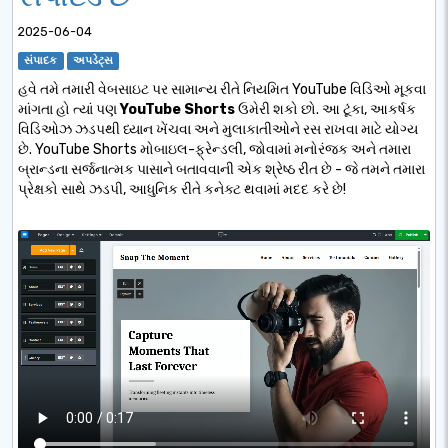
2025-06-04
સંપાદક
અપડેટ્સ
હવે તમે તમારી વેબસાઇટ પર સામાન્ય રીતે નિયમિત YouTube વિડિઓ મૂકવા
માંગતા હો ત્યાં પણ
YouTube Shorts
ઉમેરી શકો છો. આ ટૂંકા, આકર્ષક
વિડિઓઝ ઝડપથી ધ્યાન ખેંચવા અને મુલાકાતીઓને રસ રાખવા માટે યોગ્ય
છે. YouTube Shorts મોબાઇલ-ફ્રેન્ડલી, જોવામાં મનોરંજક અને તમારા
બ્રાન્ડના સર્જનાત્મક પાસાને બતાવવાની એક શ્રેષ્ઠ રીત છે - જે તમને તમારા
પ્રેક્ષકો સાથે ઝડપી, આધુનિક રીતે કનેક્ટ થવામાં મદદ કરે છે!