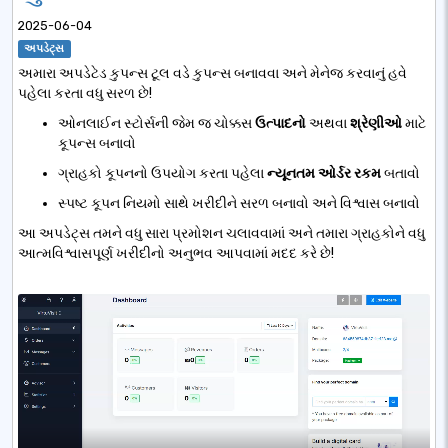
2025-06-04
અપડેટ્સ
અમારા અપડેટેડ કુપન્સ ટૂલ વડે કુપન્સ બનાવવા અને મેનેજ કરવાનું હવે
પહેલા કરતા વધુ સરળ છે!
ઓનલાઈન સ્ટોર્સની જેમ જ ચોક્કસ
ઉત્પાદનો
અથવા
શ્રેણીઓ
માટે
કૂપન્સ બનાવો
ગ્રાહકો કૂપનનો ઉપયોગ કરતા પહેલા
ન્યૂનતમ ઓર્ડર રકમ
બતાવો
સ્પષ્ટ કૂપન નિયમો સાથે ખરીદીને સરળ બનાવો અને વિશ્વાસ બનાવો
આ અપડેટ્સ તમને વધુ સારા પ્રમોશન ચલાવવામાં અને તમારા ગ્રાહકોને વધુ
આત્મવિશ્વાસપૂર્ણ ખરીદીનો અનુભવ આપવામાં મદદ કરે છે!