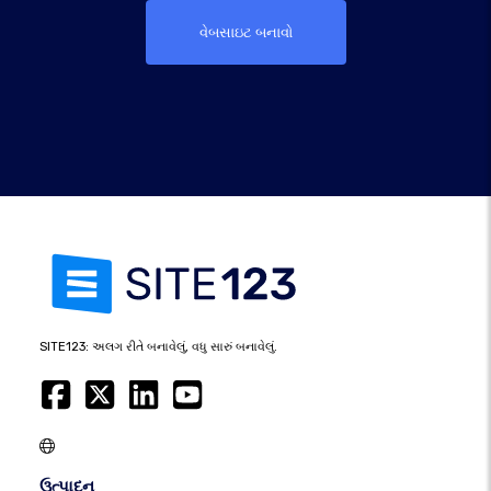
વેબસાઇટ બનાવો
SITE123: અલગ રીતે બનાવેલું, વધુ સારું બનાવેલું.
ઉત્પાદન