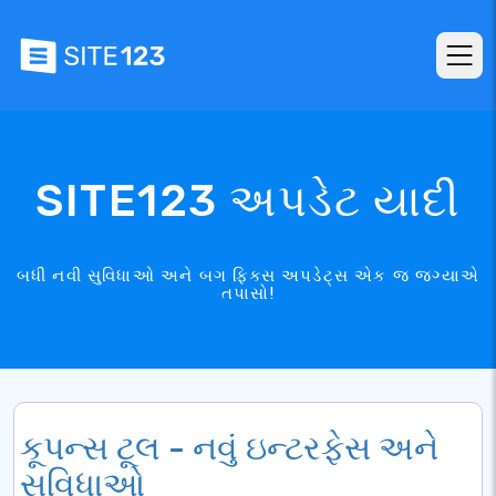
SITE123 અપડેટ યાદી
બધી નવી સુવિધાઓ અને બગ ફિક્સ અપડેટ્સ એક જ જગ્યાએ
તપાસો!
કૂપન્સ ટૂલ - નવું ઇન્ટરફેસ અને
સુવિધાઓ