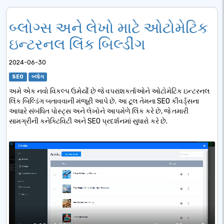
બ્લોગ્સ અને લેખો માટે ઓટોમેટિક
ઇન્ટરનલ લિંક બિલ્ડીંગ
2024-06-30
SEO
બ્લોગ
અમે એક નવો વિકલ્પ ઉમેર્યો છે જે વપરાશકર્તાઓને ઓટોમેટિક ઇન્ટરનલ
લિંક બિલ્ડિંગ બતાવવાની મંજૂરી આપે છે. આ ટૂલ તેમના SEO કીવર્ડ્સના
આધારે સંબંધિત પોસ્ટ્સ અને લેખોને આપમેળે લિંક કરે છે, જે તમારી
સામગ્રીની કનેક્ટિવિટી અને SEO પ્રદર્શનમાં સુધારો કરે છે.