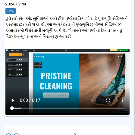
2024-07-14
પાના
હવે તમે સેવાઓ, સુવિધાઓ અને ટીમ પૃષ્ઠોમાં વિભાગો માટે પૃષ્ઠભૂમિ સેટિંગ્સને
કસ્ટમાઇઝ કરી શકો છો. આ અપડેટ તમને પૃષ્ઠભૂમિ છબીઓ, વિડિઓઝ
અથવા રંગો ઉમેરવાની મંજૂરી આપે છે, જે તમને આ પૃષ્ઠોના દેખાવ પર વધુ
ડિઝાઇન સુગમતા અને નિયંત્રણ આપે છે.