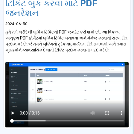
ટિકિટ બુક કરવા માટે PDF
જનરેશન
2024-06-30
હવે તમે ખરીદેલી બુકિંગ ટિકિટની PDF જનરેટ કરી શકો છો. આ વિકલ્પ
અનુકૂળ PDF ફોર્મેટમાં બુકિંગ ટિકિટ બનાવવા અને મેનેજ કરવાની સરળ રીત
પ્રદાન કરે છે, જે તમને બુકિંગનો ટ્રેક વધુ કાર્યક્ષમ રીતે રાખવામાં અને તમારા
ગ્રાહકોને વ્યાવસાયિક દેખાતી ટિકિટ પ્રદાન કરવામાં મદદ કરે છે.