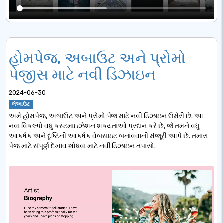
હોમપેજ, અબાઉટ અને પ્રોમો
પેજીસ માટે નવી ડિઝાઇન
2024-06-30
લેઆઉટ
અમે હોમપેજ, અબાઉટ અને પ્રોમો પેજ માટે નવી ડિઝાઇન ઉમેરી છે. આ
નવા વિકલ્પો વધુ કસ્ટમાઇઝેશન શક્યતાઓ પ્રદાન કરે છે, જે તમને વધુ
આકર્ષક અને દૃષ્ટિની આકર્ષક વેબસાઇટ બનાવવાની મંજૂરી આપે છે. તમારા
પેજ માટે સંપૂર્ણ દેખાવ શોધવા માટે નવી ડિઝાઇન તપાસો.