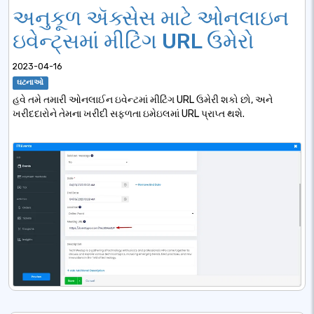
અનુકૂળ ઍક્સેસ માટે ઓનલાઇન
ઇવેન્ટ્સમાં મીટિંગ URL ઉમેરો
2023-04-16
ઘટનાઓ
હવે તમે તમારી ઓનલાઈન ઇવેન્ટમાં મીટિંગ URL ઉમેરી શકો છો, અને
ખરીદદારોને તેમના ખરીદી સફળતા ઇમેઇલમાં URL પ્રાપ્ત થશે.