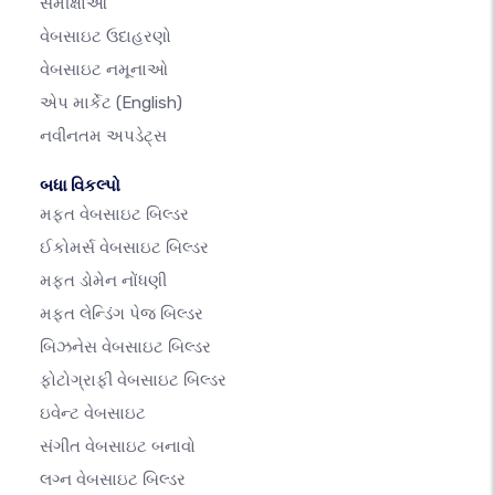
સમીક્ષાઓ
વેબસાઇટ ઉદાહરણો
વેબસાઇટ નમૂનાઓ
એપ માર્કેટ
(English)
નવીનતમ અપડેટ્સ
બધા વિકલ્પો
મફત વેબસાઇટ બિલ્ડર
ઈકોમર્સ વેબસાઇટ બિલ્ડર
મફત ડોમેન નોંધણી
મફત લેન્ડિંગ પેજ બિલ્ડર
બિઝનેસ વેબસાઇટ બિલ્ડર
ફોટોગ્રાફી વેબસાઇટ બિલ્ડર
ઇવેન્ટ વેબસાઇટ
સંગીત વેબસાઇટ બનાવો
લગ્ન વેબસાઇટ બિલ્ડર