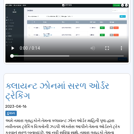
ક્લાયન્ટ ઝોનમાં સરળ ઓર્ડર
ટ્રેકિંગ
2023-04-16
દુકાન
અમે તમારા ગ્રાહકોને તેમના ક્લાયન્ટ ઝોન ઓર્ડર માહિતી પૃષ્ઠ દ્વારા
નવીનતમ ટ્રેકિંગ વિગતોની ઝડપી ઍક્સેસ આપીને તેમના ઓર્ડરને ટ્રેક
કરવાનું સરળ બનાવ્યું છે. આ નવી સુવિધા સાથે, તમારા ગ્રાહકો તેમના