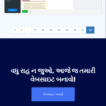
«
1
...
11
12
13
14
15
16
17
18
વધુ રાહ ન જુઓ, આજે જ તમારી
વેબસાઇટ બનાવો!
વેબસાઇટ બનાવો