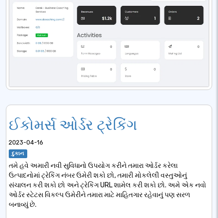
ઈકોમર્સ ઓર્ડર ટ્રેકિંગ
2023-04-16
દુકાન
તમે હવે અમારી નવી સુવિધાનો ઉપયોગ કરીને તમારા ઓર્ડર કરેલા
ઉત્પાદનોમાં ટ્રેકિંગ નંબર ઉમેરી શકો છો, તમારી મોકલેલી વસ્તુઓનું
સંચાલન કરી શકો છો અને ટ્રેકિંગ URL શામેલ કરી શકો છો. અમે એક નવો
ઓર્ડર સ્ટેટસ વિકલ્પ ઉમેરીને તમારા માટે માહિતગાર રહેવાનું પણ સરળ
બનાવ્યું છે.