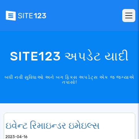
SITE123 અપડેટ યાદી
બધી નવી સુવિધાઓ અને બગ ફિક્સ અપડેટ્સ એક જ જગ્યાએ
તપાસો!
ઇવેન્ટ રિમાઇન્ડર ઇમેઇલ્સ
2023-04-16