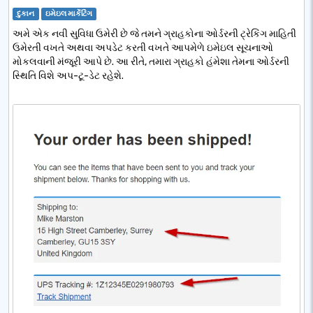
દુકાન
ઇમેઇલ માર્કેટિંગ
અમે એક નવી સુવિધા ઉમેરી છે જે તમને ગ્રાહકોના ઓર્ડરની ટ્રેકિંગ માહિતી
ઉમેરતી વખતે અથવા અપડેટ કરતી વખતે આપમેળે ઇમેઇલ સૂચનાઓ
મોકલવાની મંજૂરી આપે છે. આ રીતે, તમારા ગ્રાહકો હંમેશા તેમના ઓર્ડરની
સ્થિતિ વિશે અપ-ટૂ-ડેટ રહેશે.