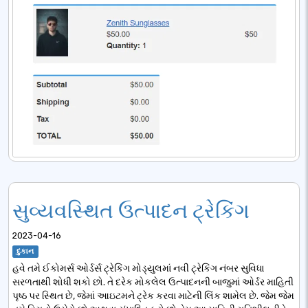
સુવ્યવસ્થિત ઉત્પાદન ટ્રેકિંગ
2023-04-16
દુકાન
હવે તમે ઈકોમર્સ ઓર્ડર્સ ટ્રેકિંગ મોડ્યુલમાં નવી ટ્રેકિંગ નંબર સુવિધા
સરળતાથી શોધી શકો છો. તે દરેક મોકલેલ ઉત્પાદનની બાજુમાં ઓર્ડર માહિતી
પૃષ્ઠ પર સ્થિત છે, જેમાં આઇટમને ટ્રેક કરવા માટેની લિંક શામેલ છે. જેમ જેમ