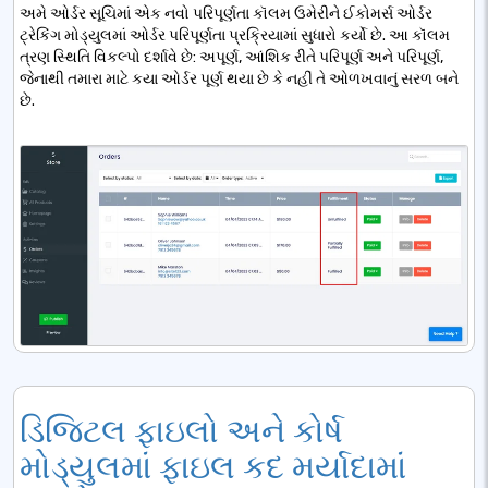
અમે ઓર્ડર સૂચિમાં એક નવો પરિપૂર્ણતા કૉલમ ઉમેરીને ઈકોમર્સ ઓર્ડર
ટ્રેકિંગ મોડ્યુલમાં ઓર્ડર પરિપૂર્ણતા પ્રક્રિયામાં સુધારો કર્યો છે. આ કૉલમ
ત્રણ સ્થિતિ વિકલ્પો દર્શાવે છે: અપૂર્ણ, આંશિક રીતે પરિપૂર્ણ અને પરિપૂર્ણ,
જેનાથી તમારા માટે કયા ઓર્ડર પૂર્ણ થયા છે કે નહીં તે ઓળખવાનું સરળ બને
છે.
ડિજિટલ ફાઇલો અને કોર્ષ
મોડ્યુલમાં ફાઇલ કદ મર્યાદામાં