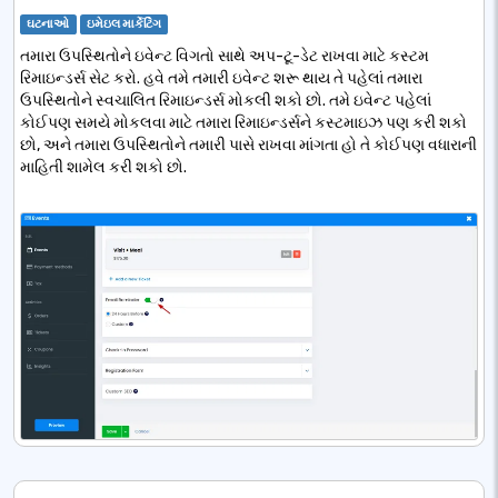
ઘટનાઓ
ઇમેઇલ માર્કેટિંગ
તમારા ઉપસ્થિતોને ઇવેન્ટ વિગતો સાથે અપ-ટૂ-ડેટ રાખવા માટે કસ્ટમ
રિમાઇન્ડર્સ સેટ કરો. હવે તમે તમારી ઇવેન્ટ શરૂ થાય તે પહેલાં તમારા
ઉપસ્થિતોને સ્વચાલિત રિમાઇન્ડર્સ મોકલી શકો છો. તમે ઇવેન્ટ પહેલાં
કોઈપણ સમયે મોકલવા માટે તમારા રિમાઇન્ડર્સને કસ્ટમાઇઝ પણ કરી શકો
છો, અને તમારા ઉપસ્થિતોને તમારી પાસે રાખવા માંગતા હો તે કોઈપણ વધારાની
માહિતી શામેલ કરી શકો છો.