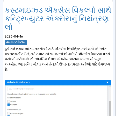
કસ્ટમાઇઝ્ડ ઍક્સેસ વિકલ્પો સાથે
કન્ટ્રિબ્યુટર ઍક્સેસનું નિયંત્રણ
લો
2023-04-16
વેબસાઇટ સેટિંગ્સ
હવે તમે તમારા યોગદાનકર્તાઓ માટે ઍક્સેસ નિયંત્રિત કરી શકો છો! એક
વપરાશકર્તા તરીકે, તમે તમારા યોગદાનકર્તાઓ માટે બે ઍક્સેસ વિકલ્પો વચ્ચે
પસંદગી કરી શકો છો: એડમિન લેવલ ઍક્સેસ અથવા કસ્ટમ મોડ્યુલ
ઍક્સેસ. આ સુવિધા ગોલ્ડ અને તેનાથી ઉપરના વપરાશકર્તાઓ માટે ઉપલબ્ધ
છે.