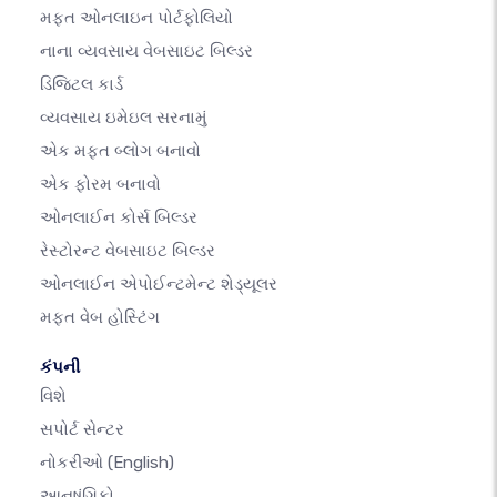
મફત ઓનલાઇન પોર્ટફોલિયો
નાના વ્યવસાય વેબસાઇટ બિલ્ડર
ડિજિટલ કાર્ડ
વ્યવસાય ઇમેઇલ સરનામું
એક મફત બ્લોગ બનાવો
એક ફોરમ બનાવો
ઓનલાઈન કોર્સ બિલ્ડર
રેસ્ટોરન્ટ વેબસાઇટ બિલ્ડર
ઓનલાઈન એપોઈન્ટમેન્ટ શેડ્યૂલર
મફત વેબ હોસ્ટિંગ
કંપની
વિશે
સપોર્ટ સેન્ટર
નોકરીઓ
(English)
આનુષંગિકો