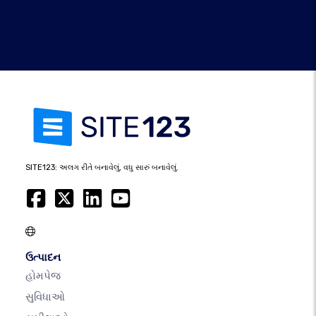
SITE123: અલગ રીતે બનાવેલું, વધુ સારું બનાવેલું.
ઉત્પાદન
હોમપેજ
સુવિધાઓ