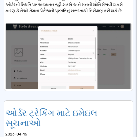
ઓર્ડરની સ્થિતિ પર અદ્યતન રહી શકશે અને મનની શાંતિ મેળવી શકશે
કારણ કે તેઓ તેમના પેકેજની પ્રગતિનું સરળતાથી નિરીક્ષણ કરી શકે છે.
ઓર્ડર ટ્રેકિંગ માટે ઇમેઇલ
સૂચનાઓ
2023-04-16