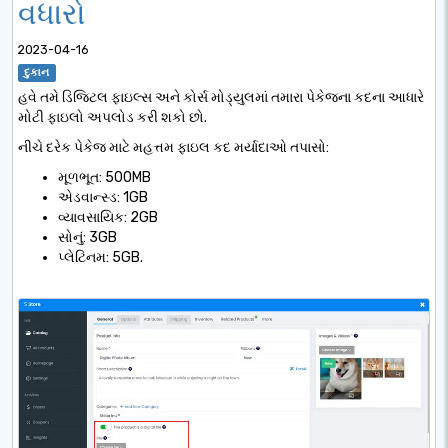
વધારો
2023-04-16
દુકાન
હવે તમે ડિજિટલ ફાઇલ્સ અને કોર્સ મોડ્યુલમાં તમારા પેકેજના કદના આધારે
મોટી ફાઇલો અપલોડ કરી શકો છો.
નીચે દરેક પેકેજ માટે મહત્તમ ફાઇલ કદ મર્યાદાઓ તપાસો:
મૂળભૂત: 500MB
એડવાન્સ્ડ: 1GB
વ્યાવસાયિક: 2GB
સોનું: 3GB
પ્લેટિનમ: 5GB.