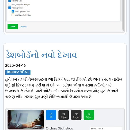
ડેશબોર્ડનો નવો દેખાવ
2023-04-16
વેબસાઇટ સેટિંગ્સ
હવે તમે તમારી વેબસાઇટના ઓર્ડર આંકડા જોઈ શકો છો અને કસ્ટમ તારીખ
શ્રેણી ફિલ્ટર લાગુ કરી શકો છો. આ સુવિધા એવા વપરાશકર્તાઓ માટે
ઉપલબ્ધ છે જેમની પાસે ઓર્ડર સિસ્ટમનો ઉપયોગ કરતા મોડ્યુલ છે અને
ચલણ સીધા તમારા ચુકવણી સેટિંગ્સમાંથી લેવામાં આવશે.