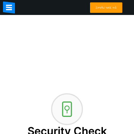
ટેમ્પલેટ પસંદ કરો