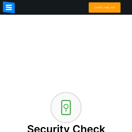
ટેમ્પલેટ પસંદ કરો