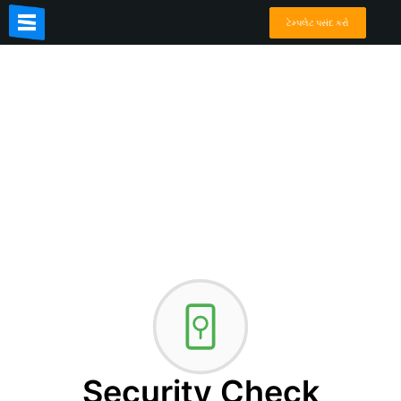
ટેમ્પલેટ પસંદ કરો